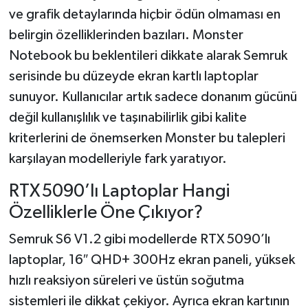
ve grafik detaylarında hiçbir ödün olmaması en
TÜRKİYE
belirgin özelliklerinden bazıları. Monster
Notebook bu beklentileri dikkate alarak Semruk
DÜNYA
serisinde bu düzeyde ekran kartlı laptoplar
sunuyor. Kullanıcılar artık sadece donanım gücünü
değil kullanışlılık ve taşınabilirlik gibi kalite
kriterlerini de önemserken Monster bu talepleri
karşılayan modelleriyle fark yaratıyor.
RTX 5090’lı Laptoplar Hangi
Özelliklerle Öne Çıkıyor?
Semruk S6 V1.2 gibi modellerde RTX 5090’lı
laptoplar, 16″ QHD+ 300Hz ekran paneli, yüksek
hızlı reaksiyon süreleri ve üstün soğutma
sistemleri ile dikkat çekiyor. Ayrıca ekran kartının