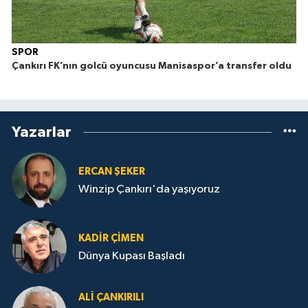
SPOR
Çankırı FK’nın golcü oyuncusu Manisaspor’a transfer oldu
Yazarlar
ERCAN ŞEKER
Winzip Çankırı'da yaşıyoruz
KADIR ÇIMEN
Dünya Kupası Başladı
ALI ÇANKIRILI