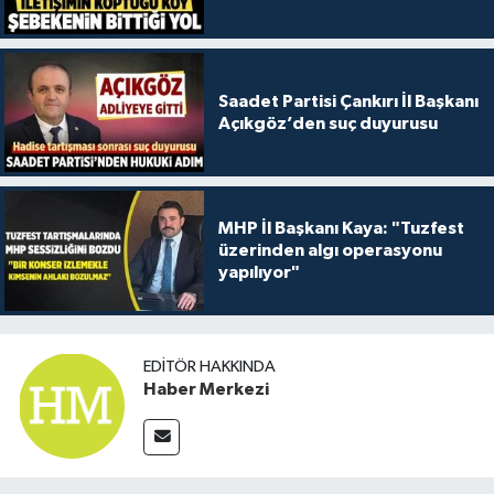
Saadet Partisi Çankırı İl Başkanı
Açıkgöz’den suç duyurusu
MHP İl Başkanı Kaya: "Tuzfest
üzerinden algı operasyonu
yapılıyor"
EDITÖR HAKKINDA
Haber Merkezi