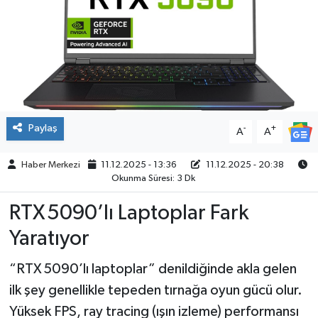
ÇEVRE
İLÇELER
RESMİ İLANLAR
Paylaş
-
+
A
A
KÜLTÜR
Haber Merkezi
11.12.2025 - 13:36
11.12.2025 - 20:38
TURİZM
Okunma Süresi: 3 Dk
MAGAZİN
RTX 5090’lı Laptoplar Fark
Yaratıyor
VEFAT
“RTX 5090’lı laptoplar” denildiğinde akla gelen
BİLİM&TEKNOLOJİ
ilk şey genellikle tepeden tırnağa oyun gücü olur.
Yüksek FPS, ray tracing (ışın izleme) performansı
BÖLGE