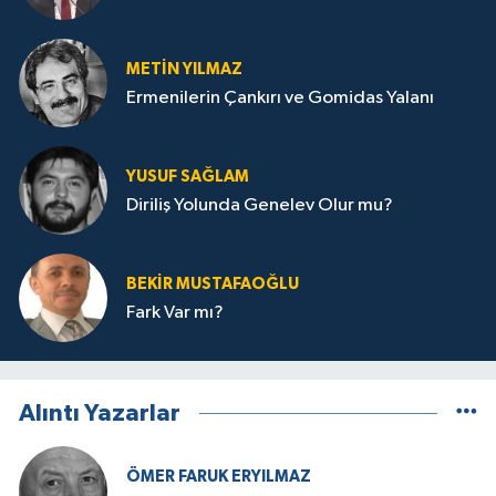
METIN YILMAZ
Ermenilerin Çankırı ve Gomidas Yalanı
YUSUF SAĞLAM
Diriliş Yolunda Genelev Olur mu?
BEKIR MUSTAFAOĞLU
Fark Var mı?
Alıntı Yazarlar
ÖMER FARUK ERYILMAZ