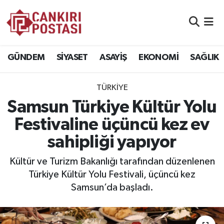
GÜNDEM
Nöbetçi Eczaneler
GÜNDEM
SİYASET
ASAYİŞ
EKONOMİ
SAĞLIK
SİYASET
Hava Durumu
TÜRKİYE
ASAYİŞ
Namaz Vakitleri
Samsun Türkiye Kültür Yolu
EKONOMİ
Trafik Durumu
Festivaline üçüncü kez ev
sahipliği yapıyor
SAĞLIK
Süper Lig Puan Durumu ve Fikstür
Kültür ve Turizm Bakanlığı tarafından düzenlenen
SPOR
Tüm Manşetler
Türkiye Kültür Yolu Festivali, üçüncü kez
Samsun’da başladı.
EĞİTİM
Son Dakika Haberleri
YAŞAM
Haber Arşivi