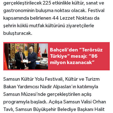
gerçekleştirilecek 225 etkinlikle kültür, sanat ve
gastronominin buluşma noktası olacak. Festival
TÜRKİYE
kapsamında belirlenen 44 Lezzet Noktası da
DÜNYA
şehrin köklü mutfak kültürünü ziyaretçilerle
buluşturacak.
Bahçeli’den “Terörsüz
Türkiye” mesajı: “86
milyon kazanacak”
Samsun Kültür Yolu Festivali, Kültür ve Turizm
Bakan Yardımcısı Nadir Alpaslan’ın katılımıyla
Samsun Müzesi’nde gerçekleştirilen açılış
programıyla başladı. Açılışa Samsun Valisi Orhan
Tavlı, Samsun Büyükşehir Belediye Başkanı Halit