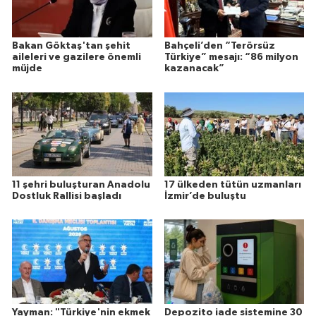
Bakan Göktaş'tan şehit
Bahçeli’den “Terörsüz
aileleri ve gazilere önemli
Türkiye” mesajı: “86 milyon
müjde
kazanacak”
11 şehri buluşturan Anadolu
17 ülkeden tütün uzmanları
Dostluk Rallisi başladı
İzmir’de buluştu
Yayman: "Türkiye'nin ekmek
Depozito iade sistemine 30