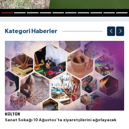
1
2
3
4
5
6
7
8
9
10
Kategori Haberler
KÜLTÜR
Sanat Sokağı 10 Ağustos'ta ziyaretçilerini ağırlayacak