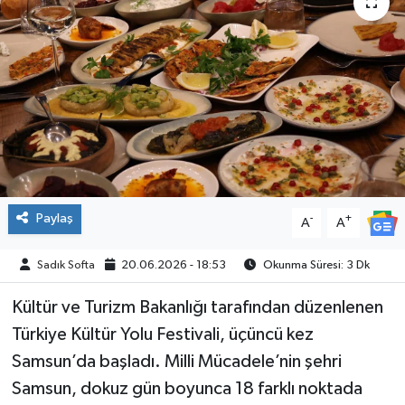
ÇEVRE
İLÇELER
RESMİ İLANLAR
KÜLTÜR
TURİZM
Paylaş
-
+
A
A
MAGAZİN
Sadık Softa
20.06.2026 - 18:53
Okunma Süresi: 3 Dk
Kültür ve Turizm Bakanlığı tarafından düzenlenen
VEFAT
Türkiye Kültür Yolu Festivali, üçüncü kez
BİLİM&TEKNOLOJİ
Samsun’da başladı. Milli Mücadele’nin şehri
Samsun, dokuz gün boyunca 18 farklı noktada
BÖLGE