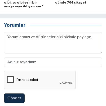
gibi, su gibi yeni bir
günde 764 şikayet
anayasaya ihtiyacı var"
Yorumlar
Gönder