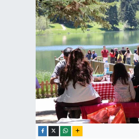
ÇEVRE
İLÇELER
RESMİ İLANLAR
KÜLTÜR
TURİZM
MAGAZİN
VEFAT
BİLİM&TEKNOLOJİ
BÖLGE