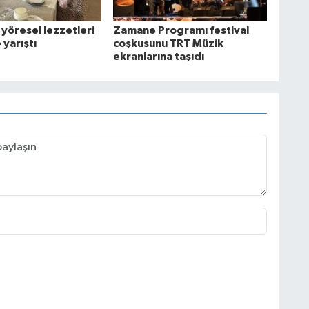
yöresel lezzetleri
Zamane Programı festival
 yarıştı
coşkusunu TRT Müzik
ekranlarına taşıdı