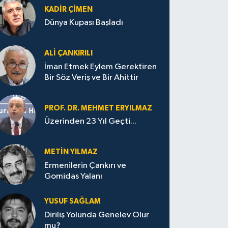
KADIR ÇIMEN
Dünya Kupası Başladı
ALI ÇANKIRILI
İman Etmek Eylem Gerektiren
Bir Söz Veriş ve Bir Ahittir
PROF. DR. MEHMET ERYILMAZ
Üzerinden 23 Yıl Geçti...
METIN YILMAZ
Ermenilerin Çankırı ve
Gomidas Yalanı
YUSUF SAĞLAM
Diriliş Yolunda Genelev Olur
mu?