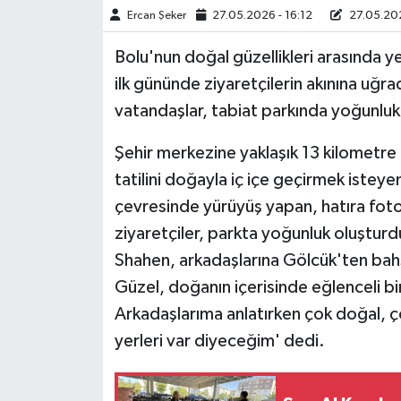
Ercan Şeker
27.05.2026 - 16:12
27.05.202
TÜRKİYE
Bolu'nun doğal güzellikleri arasında y
ilk gününde ziyaretçilerin akınına uğr
DÜNYA
vatandaşlar, tabiat parkında yoğunluk
Şehir merkezine yaklaşık 13 kilometre
tatilini doğayla iç içe geçirmek isteyen
çevresinde yürüyüş yapan, hatıra fotoğ
ziyaretçiler, parkta yoğunluk oluştur
Shahen, arkadaşlarına Gölcük'ten bah
Güzel, doğanın içerisinde eğlenceli b
Arkadaşlarıma anlatırken çok doğal, ço
yerleri var diyeceğim' dedi.