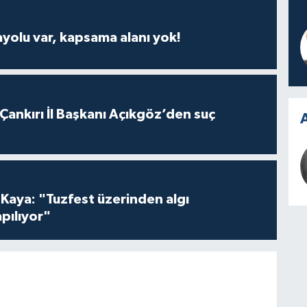
ayolu var, kapsama alanı yok!
 Çankırı İl Başkanı Açıkgöz’den suç
A
 Kaya: "Tuzfest üzerinden algı
pılıyor"