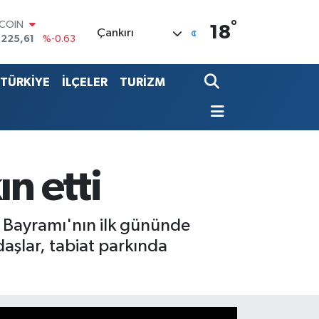
TCOIN
°
.225,61
%-0.63
18
Çankırı
LAR
,7143
%0.16
RO
TÜRKİYE
İLÇELER
TURİZM
,0317
%-0.02
ERLİN
,2463
%0.07
ALTIN
10.40
%0.45
ST100
.799
%70
n etti
n Bayramı'nın ilk gününde
aşlar, tabiat parkında