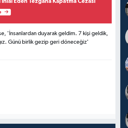
nı İhlal Eden Tezgaha Kapatma Cezası
e
ise, 'İnsanlardan duyarak geldim. 7 kişi geldik,
z. Günü birlik gezip geri döneceğiz'