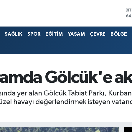
BI
64
DO
47
EU
SAĞLIK
SPOR
EĞİTİM
YAŞAM
ÇEVRE
BÖLGE
55
ST
64
G.
65
Bİ
13
yramda Gölcük'e akı
asında yer alan Gölcük Tabiat Parkı, Kurba
Güzel havayı değerlendirmek isteyen vatand