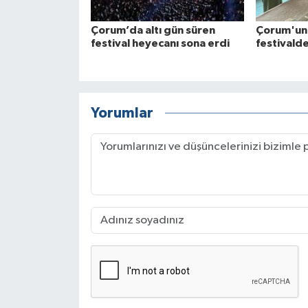
Çorum’da altı gün süren
Çorum'un 
festival heyecanı sona erdi
festivalde
Yorumlar