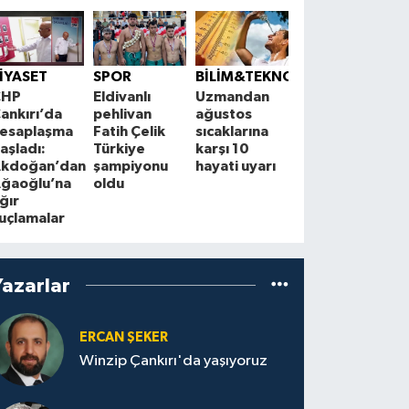
EKONOMİ
Kuru meyve
Ç
İYASET
SPOR
BİLİM&TEKNOLOJİ
ihracatında
A
CHP
Eldivanlı
Uzmandan
hedef 2
A
ankırı’da
pehlivan
ağustos
milyar dolar
e
esaplaşma
Fatih Çelik
sıcaklarına
y
aşladı:
Türkiye
karşı 10
kdoğan’dan
şampiyonu
hayati uyarı
ğaoğlu’na
oldu
ğır
uçlamalar
Yazarlar
ERCAN ŞEKER
Winzip Çankırı'da yaşıyoruz