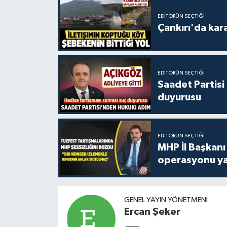
EDITÖRÜN SEÇTIĞI
Çankırı'da kar
EDITÖRÜN SEÇTIĞI
Saadet Partisi
duyurusu
EDITÖRÜN SEÇTIĞI
MHP İl Başkanı
operasyonu ya
GENEL YAYIN YÖNETMENI
Ercan Şeker