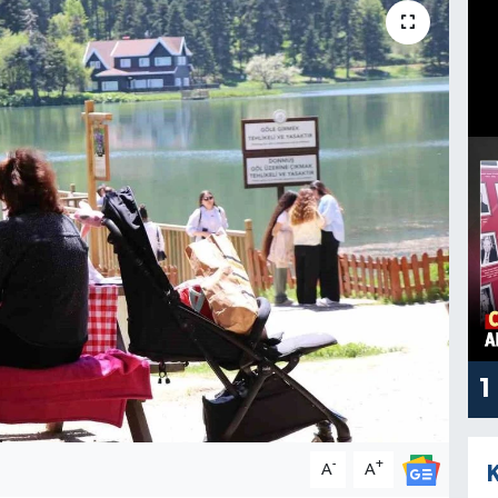
1
-
+
A
A