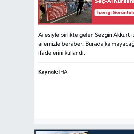
Seç-Al Kuralı
İçeriği Görüntül
Ailesiyle birlikte gelen Sezgin Akkurt 
ailemizle beraber. Burada kalmayacağı
ifadelerini kullandı.
Kaynak:
İHA