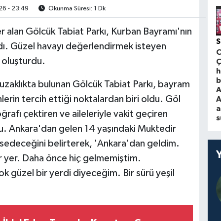
6 - 23:49
Okunma Süresi: 1 Dk
er alan Gölcük Tabiat Parkı, Kurban Bayramı'nın
S
adı. Güzel havayı değerlendirmek isteyen
 oluşturdu.
Ç
h
b
 uzaklıkta bulunan Gölcük Tabiat Parkı, bayram
A
lerin tercih ettiği noktalardan biri oldu. Göl
A
a
rafı çektiren ve aileleriyle vakit geçiren
s
du. Ankara'dan gelen 14 yaşındaki Muktedir
sedeceğini belirterek, 'Ankara'dan geldim.
ir yer. Daha önce hiç gelmemiştim.
k güzel bir yerdi diyeceğim. Bir sürü yeşil