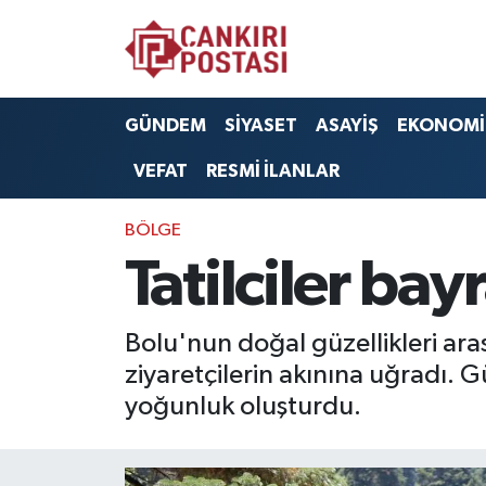
GÜNDEM
Nöbetçi Eczaneler
GÜNDEM
SİYASET
ASAYİŞ
EKONOMİ
SİYASET
Hava Durumu
VEFAT
RESMİ İLANLAR
ASAYİŞ
Namaz Vakitleri
BÖLGE
EKONOMİ
Trafik Durumu
Tatilciler ba
SAĞLIK
Süper Lig Puan Durumu ve Fikstür
Bolu'nun doğal güzellikleri ar
SPOR
Tüm Manşetler
ziyaretçilerin akınına uğradı. 
yoğunluk oluşturdu.
EĞİTİM
Son Dakika Haberleri
YAŞAM
Haber Arşivi