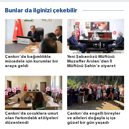
Bunlar da ilginizi çekebilir
Çankırı'da bağımlılıkla
Yeni Şabanözü Müftüsü
mücadele için kurumlar bir
Muzaffer Arslan'dan İl
araya geldi
Müftüsü Şahin'e ziyaret
Çankırı’da çocuklara umut
Çankırı'da engelli bireyler
olan farkındalık atölyeleri
ve aileleri doğayla iç içe
düzenlendi
güzel bir gün yaşadı