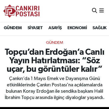
GÜNDEM
Nöbetçi Eczaneler
GÜNDEM
SİYASET
ASAYİŞ
EKONOMİ
SAĞLIK
SİYASET
Hava Durumu
GÜNDEM
ASAYİŞ
Namaz Vakitleri
Topçu’dan Erdoğan’a Canlı
EKONOMİ
Trafik Durumu
Yayın Hatırlatması: “Söz
uçar, bu görüntüler kalır”
SAĞLIK
Süper Lig Puan Durumu ve Fikstür
Çankırı’da 1 Mayıs Emek ve Dayanışma Günü
SPOR
Tüm Manşetler
etkinliklerinde Çankırı Postası'na açıklamalarda
bulunan Koray Erdoğan ile sendika başkanı Halil
EĞİTİM
Son Dakika Haberleri
İbrahim Topçu arasında ilginç diyaloglar yaşandı.
YAŞAM
Haber Arşivi