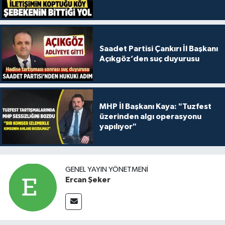
Saadet Partisi Çankırı İl Başkanı
Açıkgöz’den suç duyurusu
MHP İl Başkanı Kaya: "Tuzfest
üzerinden algı operasyonu
yapılıyor"
GENEL YAYIN YÖNETMENI
Ercan Şeker