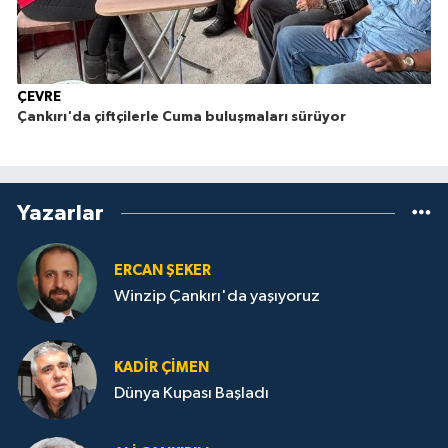
ÇEVRE
Çankırı'da çiftçilerle Cuma buluşmaları sürüyor
Yazarlar
ERCAN ŞEKER
Winzip Çankırı'da yaşıyoruz
KADIR ÇIMEN
Dünya Kupası Başladı