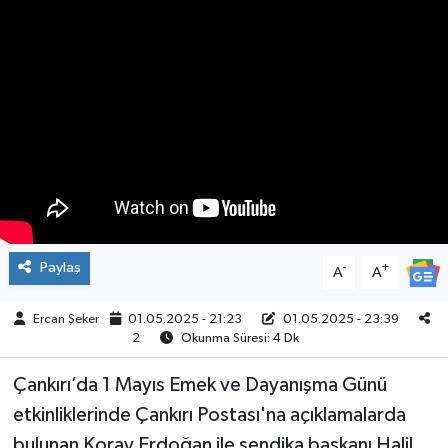
ÇEVRE
İLÇELER
RESMİ İLANLAR
KÜLTÜR
TURİZM
Paylaş
-
+
A
A
MAGAZİN
Ercan Şeker
01.05.2025 - 21:23
01.05.2025 - 23:39
2
Okunma Süresi: 4 Dk
VEFAT
Çankırı’da 1 Mayıs Emek ve Dayanışma Günü
BİLİM&TEKNOLOJİ
etkinliklerinde Çankırı Postası'na açıklamalarda
BÖLGE
bulunan Koray Erdoğan ile sendika başkanı Halil