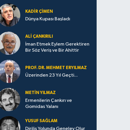
KADIR ÇIMEN
Dünya Kupası Başladı
ALI ÇANKIRILI
İman Etmek Eylem Gerektiren
Bir Söz Veriş ve Bir Ahittir
PROF. DR. MEHMET ERYILMAZ
Üzerinden 23 Yıl Geçti...
METIN YILMAZ
Ermenilerin Çankırı ve
Gomidas Yalanı
YUSUF SAĞLAM
Diriliş Yolunda Genelev Olur