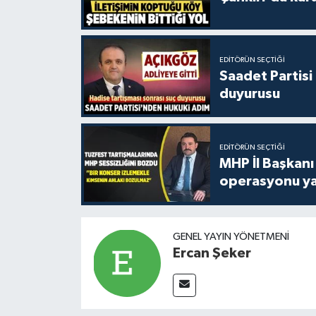
EDITÖRÜN SEÇTIĞI
Saadet Partisi
duyurusu
EDITÖRÜN SEÇTIĞI
MHP İl Başkanı
operasyonu ya
GENEL YAYIN YÖNETMENI
Ercan Şeker