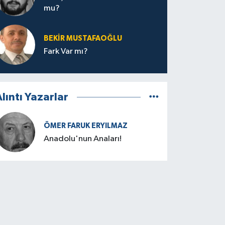
mu?
BEKIR MUSTAFAOĞLU
Fark Var mı?
lıntı Yazarlar
ÖMER FARUK ERYILMAZ
Anadolu'nun Anaları!