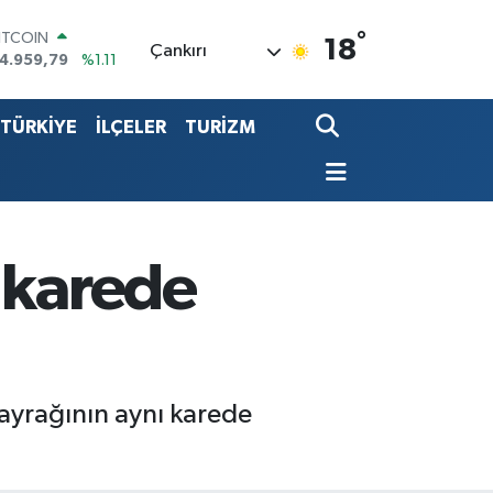
ITCOIN
°
18
4.959,79
%1.11
Çankırı
OLAR
7,7436
%0.18
URO
TÜRKİYE
İLÇELER
TURİZM
5,2510
%0.32
TERLİN
4,4811
%0.38
.ALTIN
660.55
%0.03
İST100
 karede
3.779
%-14
bayrağının aynı karede