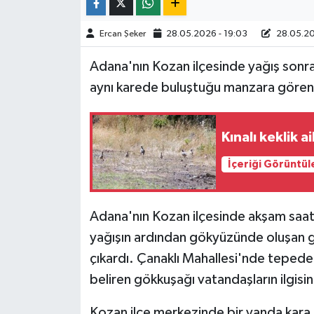
TÜRKİYE
Ercan Şeker
28.05.2026 - 19:03
28.05.20
Adana'nın Kozan ilçesinde yağış sonras
DÜNYA
aynı karede buluştuğu manzara görenl
Kınalı keklik a
İçeriği Görüntül
Adana'nın Kozan ilçesinde akşam saatl
yağışın ardından gökyüzünde oluşan g
çıkardı. Çanaklı Mahallesi'nde teped
beliren gökkuşağı vatandaşların ilgisini
Kozan ilçe merkezinde bir yanda kara 