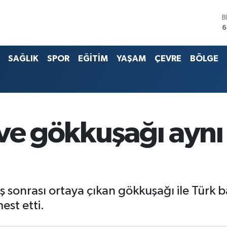
B
6
D
4
E
SAĞLIK
SPOR
EĞİTİM
YAŞAM
ÇEVRE
BÖLGE
5
S
6
G
6
B
 ve gökkuşağı aynı
1
 sonrası ortaya çıkan gökkuşağı ile Türk 
st etti.