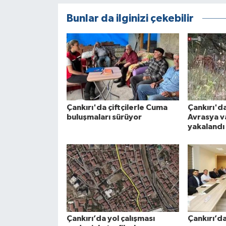
Bunlar da ilginizi çekebilir
Çankırı'da çiftçilerle Cuma
Çankırı'd
buluşmaları sürüyor
Avrasya v
yakalandı
Çankırı’da yol çalışması
Çankırı’d