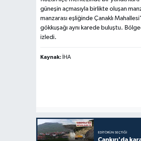
güneşin açmasıyla birlikte oluşan man
manzarası eşliğinde Çanaklı Mahallesi
gökkuşağı aynı karede buluştu. Bölge
izledi.
Kaynak:
İHA
EDITÖRÜN SEÇTIĞI
Çankırı'da kar