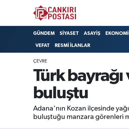
GÜNDEM
Nöbetçi Eczaneler
GÜNDEM
SİYASET
ASAYİŞ
EKONOMİ
SİYASET
Hava Durumu
VEFAT
RESMİ İLANLAR
ASAYİŞ
Namaz Vakitleri
ÇEVRE
EKONOMİ
Trafik Durumu
Türk bayrağı
SAĞLIK
Süper Lig Puan Durumu ve Fikstür
buluştu
SPOR
Tüm Manşetler
Adana'nın Kozan ilçesinde yağış
EĞİTİM
Son Dakika Haberleri
buluştuğu manzara görenleri me
YAŞAM
Haber Arşivi