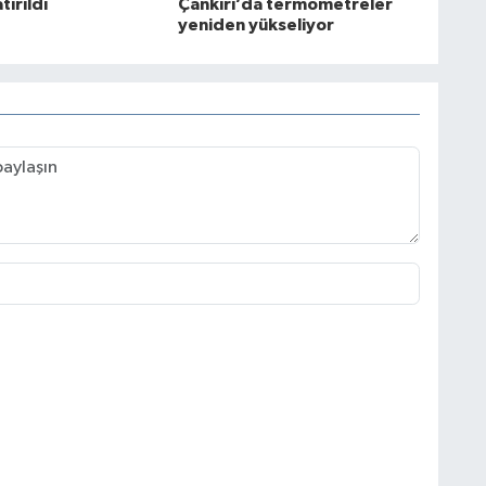
ırıldı
Çankırı’da termometreler
yeniden yükseliyor