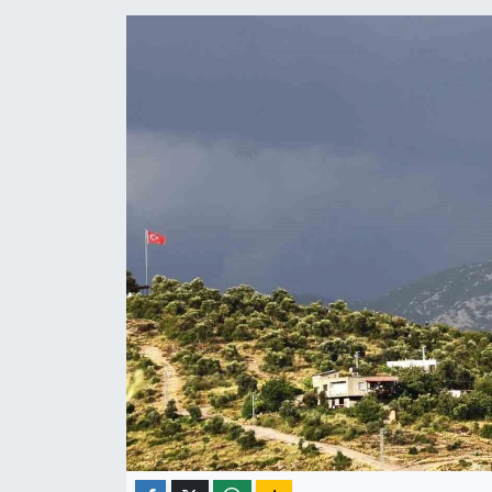
ÇEVRE
İLÇELER
RESMİ İLANLAR
KÜLTÜR
TURİZM
MAGAZİN
VEFAT
BİLİM&TEKNOLOJİ
BÖLGE