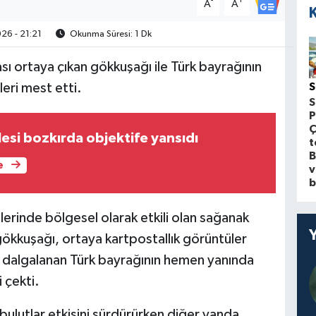
-
+
A
A
26 - 21:21
Okunma Süresi: 1 Dk
ı ortaya çıkan gökkuşağı ile Türk bayrağının
eri mest etti.
S
S
P
Ç
ilesi bozkırda objektife yansıdı
t
B
e
v
b
erinde bölgesel olarak etkili olan sağanak
ökkuşağı, ortaya kartpostallık görüntüler
e dalgalanan Türk bayrağının hemen yanında
 çekti.
bulutlar etkisini sürdürürken diğer yanda