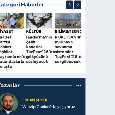
Kategori Haberler
ÇEVRE
K
Çankırı'da
S
İYASET
KÜLTÜR
BİLİM&TEKNOLOJİ
çiftçilerle
1
aadet
Jandarma’nın
ROKETSAN'ın
Cuma
A
artisi
çelik
milli hava
buluşmaları
z
ankırı
kanatları
savunma
sürüyor
a
eşkilatı
TuzFest’26’da
sistemleri
ayramören’de
gökyüzünü
TuzFest'26'da
atandaşlarla
süsleyecek
sergilenecek
uluştu
Yazarlar
ERCAN ŞEKER
Winzip Çankırı'da yaşıyoruz