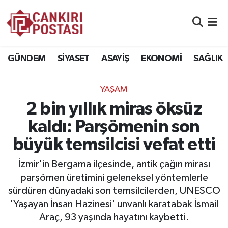
GÜNDEM
Nöbetçi Eczaneler
GÜNDEM
SİYASET
ASAYİŞ
EKONOMİ
SAĞLIK
SİYASET
Hava Durumu
YAŞAM
ASAYİŞ
Namaz Vakitleri
2 bin yıllık miras öksüz
EKONOMİ
Trafik Durumu
kaldı: Parşömenin son
büyük temsilcisi vefat etti
SAĞLIK
Süper Lig Puan Durumu ve Fikstür
İzmir'in Bergama ilçesinde, antik çağın mirası
SPOR
Tüm Manşetler
parşömen üretimini geleneksel yöntemlerle
sürdüren dünyadaki son temsilcilerden, UNESCO
EĞİTİM
Son Dakika Haberleri
'Yaşayan İnsan Hazinesi' unvanlı karatabak İsmail
Araç, 93 yaşında hayatını kaybetti.
YAŞAM
Haber Arşivi