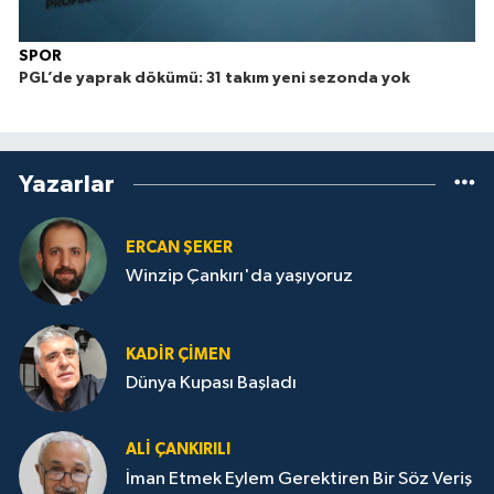
SPOR
PGL’de yaprak dökümü: 31 takım yeni sezonda yok
Yazarlar
ERCAN ŞEKER
Winzip Çankırı'da yaşıyoruz
KADIR ÇIMEN
Dünya Kupası Başladı
ALI ÇANKIRILI
İman Etmek Eylem Gerektiren Bir Söz Veriş