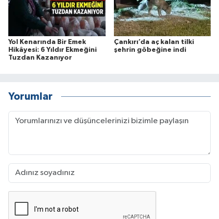
Yol Kenarında Bir Emek
Çankırı’da aç kalan tilki
Hikâyesi: 6 Yıldır Ekmeğini
şehrin göbeğine indi
Tuzdan Kazanıyor
Yorumlar