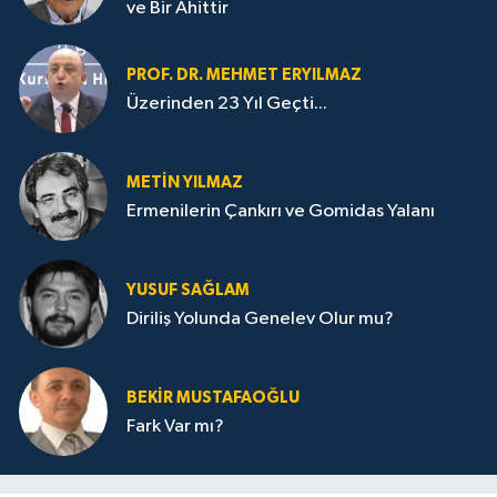
ve Bir Ahittir
PROF. DR. MEHMET ERYILMAZ
Üzerinden 23 Yıl Geçti...
METIN YILMAZ
Ermenilerin Çankırı ve Gomidas Yalanı
YUSUF SAĞLAM
Diriliş Yolunda Genelev Olur mu?
BEKIR MUSTAFAOĞLU
Fark Var mı?