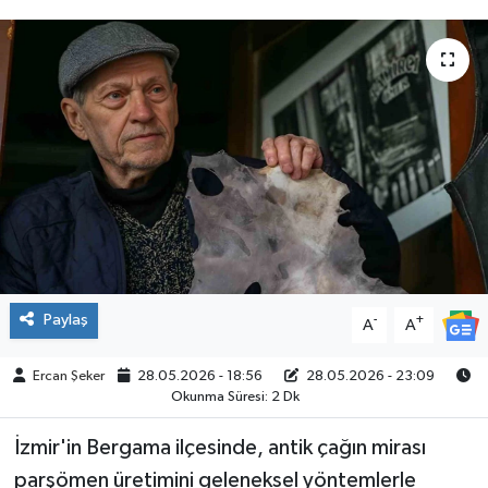
ÇEVRE
İLÇELER
RESMİ İLANLAR
KÜLTÜR
TURİZM
MAGAZİN
Paylaş
-
+
A
A
VEFAT
Ercan Şeker
28.05.2026 - 18:56
28.05.2026 - 23:09
Okunma Süresi: 2 Dk
BİLİM&TEKNOLOJİ
İzmir'in Bergama ilçesinde, antik çağın mirası
parşömen üretimini geleneksel yöntemlerle
BÖLGE