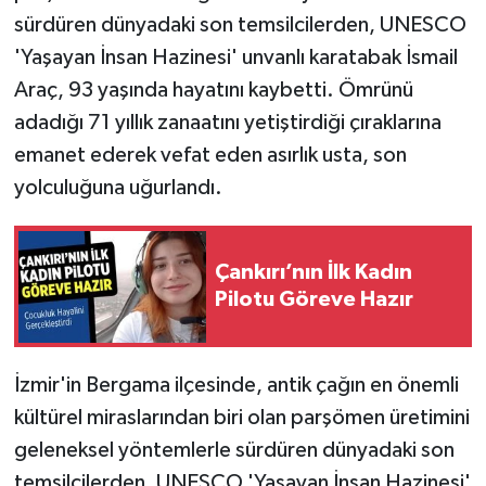
sürdüren dünyadaki son temsilcilerden, UNESCO
TÜRKİYE
'Yaşayan İnsan Hazinesi' unvanlı karatabak İsmail
Araç, 93 yaşında hayatını kaybetti. Ömrünü
DÜNYA
adadığı 71 yıllık zanaatını yetiştirdiği çıraklarına
emanet ederek vefat eden asırlık usta, son
yolculuğuna uğurlandı.
Çankırı’nın İlk Kadın
Pilotu Göreve Hazır
İzmir'in Bergama ilçesinde, antik çağın en önemli
kültürel miraslarından biri olan parşömen üretimini
geleneksel yöntemlerle sürdüren dünyadaki son
temsilcilerden, UNESCO 'Yaşayan İnsan Hazinesi'