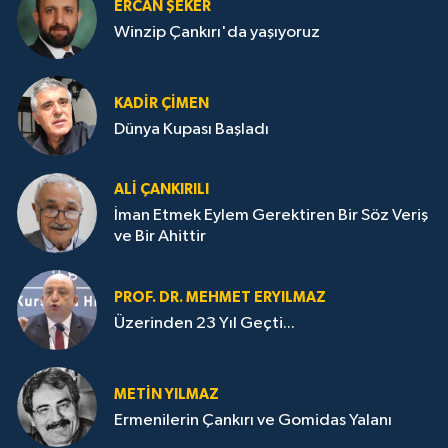
ERCAN ŞEKER
Winzip Çankırı'da yaşıyoruz
KADIR ÇIMEN
Dünya Kupası Başladı
ALI ÇANKIRILI
İman Etmek Eylem Gerektiren Bir Söz Veriş
ve Bir Ahittir
PROF. DR. MEHMET ERYILMAZ
Üzerinden 23 Yıl Geçti...
METIN YILMAZ
Ermenilerin Çankırı ve Gomidas Yalanı