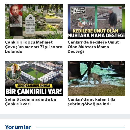
Çankırılı Topçu Mehmet
Çankırı’da Kedilere Umut
Çavuş’un mezarı 71 yıl sonra
Olan Muhtara Mama
bulundu
Desteği
Şehir Stadının adında bir
Çankırı’da aç kalan tilki
Çankırılı var!
şehrin göbeğine indi
Yorumlar