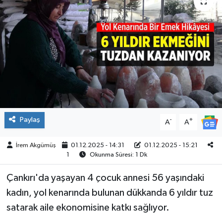
ÇEVRE
İLÇELER
RESMİ İLANLAR
KÜLTÜR
TURİZM
Paylaş
-
+
A
A
MAGAZİN
İrem Akgümüş
01.12.2025 - 14:31
01.12.2025 - 15:21
1
Okunma Süresi: 1 Dk
VEFAT
Çankırı'da yaşayan 4 çocuk annesi 56 yaşındaki
kadın, yol kenarında bulunan dükkanda 6 yıldır tuz
BİLİM&TEKNOLOJİ
satarak aile ekonomisine katkı sağlıyor.
BÖLGE