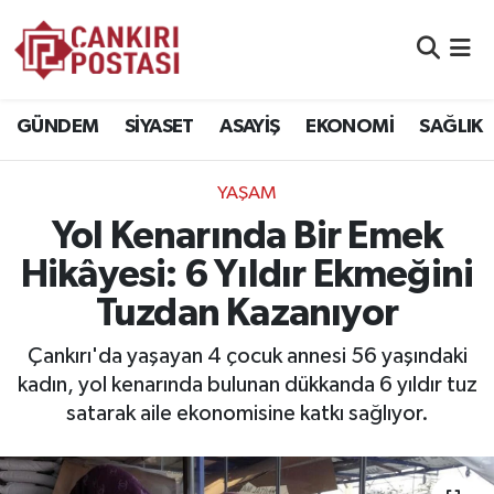
GÜNDEM
Nöbetçi Eczaneler
GÜNDEM
SİYASET
ASAYİŞ
EKONOMİ
SAĞLIK
SİYASET
Hava Durumu
YAŞAM
ASAYİŞ
Namaz Vakitleri
Yol Kenarında Bir Emek
EKONOMİ
Trafik Durumu
Hikâyesi: 6 Yıldır Ekmeğini
Tuzdan Kazanıyor
SAĞLIK
Süper Lig Puan Durumu ve Fikstür
Çankırı'da yaşayan 4 çocuk annesi 56 yaşındaki
SPOR
Tüm Manşetler
kadın, yol kenarında bulunan dükkanda 6 yıldır tuz
satarak aile ekonomisine katkı sağlıyor.
EĞİTİM
Son Dakika Haberleri
YAŞAM
Haber Arşivi