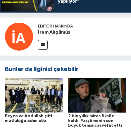
yapılıyor"
EDITÖR HAKKINDA
İrem Akgümüş
Bunlar da ilginizi çekebilir
Beyza ve Abdullah çifti
2 bin yıllık miras öksüz
mutluluğa adım attı
kaldı: Parşömenin son
büyük temsilcisi vefat etti