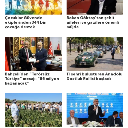
Çocuklar Güvende
Bakan Göktaş'tan şehit
ekiplerinden 344 bin
aileleri ve gazilere önemli
çocuğa destek
müjde
Bahçeli’den “Terörsüz
11 şehri buluşturan Anadolu
Türkiye” mesajı: “86 milyon
Dostluk Rallisi başladı
kazanacak”