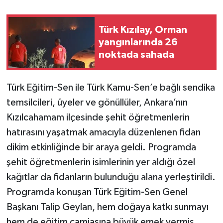
TÜRKİYE
Türk Kızılay, Orman
yangınlarında 26
DÜNYA
noktada sahada
Türk Eğitim-Sen ile Türk Kamu-Sen’e bağlı sendika
temsilcileri, üyeler ve gönüllüler, Ankara’nın
Kızılcahamam ilçesinde şehit öğretmenlerin
hatırasını yaşatmak amacıyla düzenlenen fidan
dikim etkinliğinde bir araya geldi. Programda
şehit öğretmenlerin isimlerinin yer aldığı özel
kağıtlar da fidanların bulunduğu alana yerleştirildi.
Programda konuşan Türk Eğitim-Sen Genel
Başkanı Talip Geylan, hem doğaya katkı sunmayı
hem de eğitim camiasına büyük emek vermiş