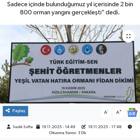
Sadece içinde bulunduğumuz yıl içerisinde 2 bin
ÇEVRE
800 orman yangını gerçekleşti" dedi.
İLÇELER
RESMİ İLANLAR
KÜLTÜR
TURİZM
MAGAZİN
VEFAT
Paylaş
-
+
A
A
BİLİM&TEKNOLOJİ
Sadık Softa
19.11.2025 - 14:49
19.11.2025 - 17:48
Okunma Süresi: 3 Dk
BÖLGE