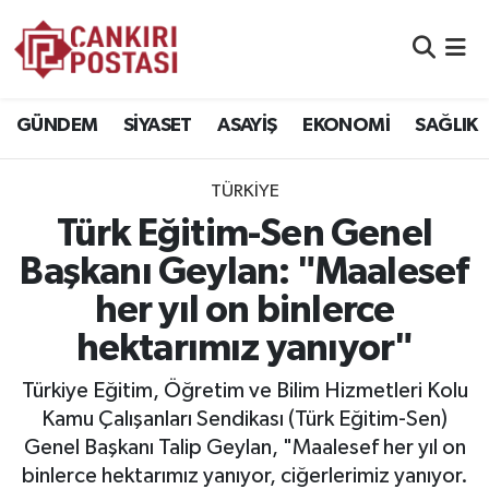
GÜNDEM
Nöbetçi Eczaneler
GÜNDEM
SİYASET
ASAYİŞ
EKONOMİ
SAĞLIK
SİYASET
Hava Durumu
TÜRKİYE
ASAYİŞ
Namaz Vakitleri
Türk Eğitim-Sen Genel
EKONOMİ
Trafik Durumu
Başkanı Geylan: "Maalesef
her yıl on binlerce
SAĞLIK
Süper Lig Puan Durumu ve Fikstür
hektarımız yanıyor"
SPOR
Tüm Manşetler
Türkiye Eğitim, Öğretim ve Bilim Hizmetleri Kolu
EĞİTİM
Son Dakika Haberleri
Kamu Çalışanları Sendikası (Türk Eğitim-Sen)
Genel Başkanı Talip Geylan, "Maalesef her yıl on
YAŞAM
Haber Arşivi
binlerce hektarımız yanıyor, ciğerlerimiz yanıyor.