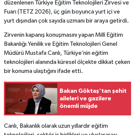
düzenlenen Türkiye Eğitim Teknolojileri Zirvesi ve
Fuarı (TETZ 2026), üç gün boyunca yurt içi ve
TÜRKİYE
yurt dışından çok sayıda uzmanı bir araya getirdi.
DÜNYA
Zirvenin kapanış konuşmasını yapan Millî Eğitim
Bakanlığı Yenilik ve Eğitim Teknolojileri Genel
Müdürü Mustafa Canlı, Türkiye’nin eğitim
teknolojileri alanında küresel ölçekte dikkat çeken
bir konuma ulaştığını ifade etti.
Bakan Göktaş'tan şehit
aileleri ve gazilere
önemli müjde
Canlı, Bakanlık olarak uzun yıllardır eğitim