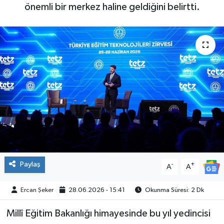
önemli bir merkez haline geldiğini belirtti.
ÇEVRE
İLÇELER
RESMİ İLANLAR
KÜLTÜR
TURİZM
MAGAZİN
Paylaş
-
+
A
A
VEFAT
Ercan Şeker
28.06.2026 - 15:41
Okunma Süresi: 2 Dk
BİLİM&TEKNOLOJİ
Millî Eğitim Bakanlığı himayesinde bu yıl yedincisi
BÖLGE