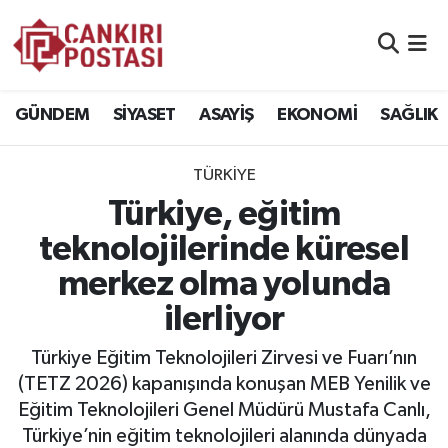
GÜNDEM
Nöbetçi Eczaneler
GÜNDEM
SİYASET
ASAYİŞ
EKONOMİ
SAĞLIK
SİYASET
Hava Durumu
TÜRKİYE
ASAYİŞ
Namaz Vakitleri
Türkiye, eğitim
EKONOMİ
Trafik Durumu
teknolojilerinde küresel
merkez olma yolunda
SAĞLIK
Süper Lig Puan Durumu ve Fikstür
ilerliyor
SPOR
Tüm Manşetler
Türkiye Eğitim Teknolojileri Zirvesi ve Fuarı’nın
EĞİTİM
Son Dakika Haberleri
(TETZ 2026) kapanışında konuşan MEB Yenilik ve
Eğitim Teknolojileri Genel Müdürü Mustafa Canlı,
YAŞAM
Haber Arşivi
Türkiye’nin eğitim teknolojileri alanında dünyada