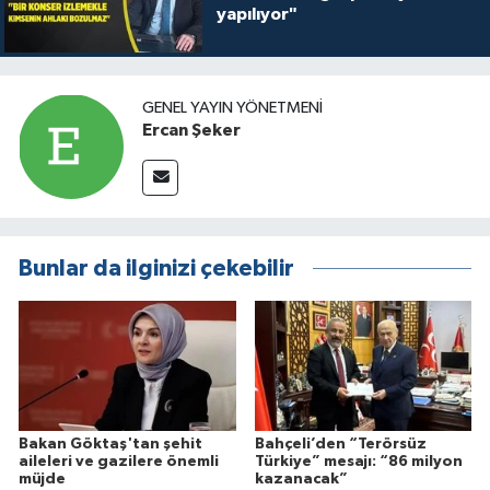
yapılıyor"
GENEL YAYIN YÖNETMENI
Ercan Şeker
Bunlar da ilginizi çekebilir
Bakan Göktaş'tan şehit
Bahçeli’den “Terörsüz
aileleri ve gazilere önemli
Türkiye” mesajı: “86 milyon
müjde
kazanacak”