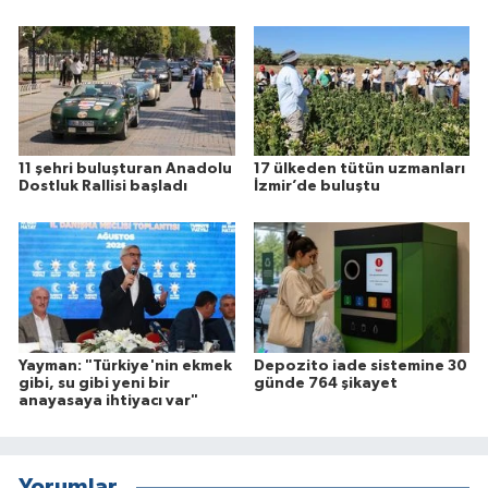
11 şehri buluşturan Anadolu
17 ülkeden tütün uzmanları
Dostluk Rallisi başladı
İzmir’de buluştu
Yayman: "Türkiye'nin ekmek
Depozito iade sistemine 30
gibi, su gibi yeni bir
günde 764 şikayet
anayasaya ihtiyacı var"
Yorumlar