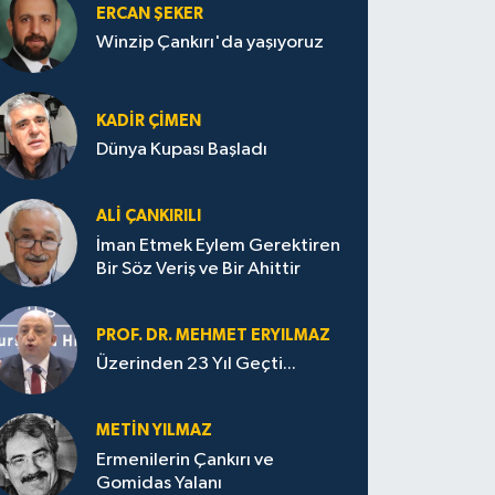
ERCAN ŞEKER
Winzip Çankırı'da yaşıyoruz
KADIR ÇIMEN
Dünya Kupası Başladı
ALI ÇANKIRILI
İman Etmek Eylem Gerektiren
Bir Söz Veriş ve Bir Ahittir
PROF. DR. MEHMET ERYILMAZ
Üzerinden 23 Yıl Geçti...
METIN YILMAZ
Ermenilerin Çankırı ve
Gomidas Yalanı