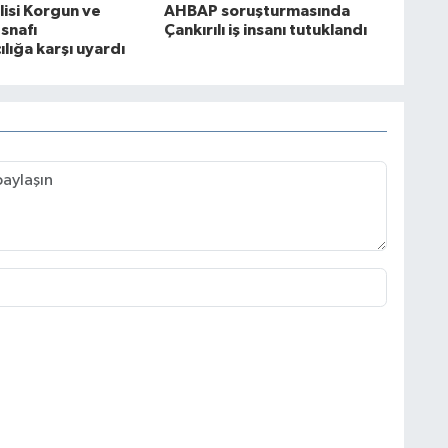
lisi Korgun ve
AHBAP soruşturmasında
snafı
Çankırılı iş insanı tutuklandı
ılığa karşı uyardı