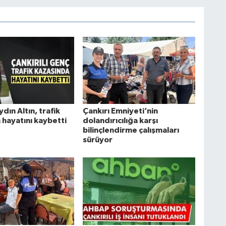
ydın Altın, trafik
Çankırı Emniyeti’nin
 hayatını kaybetti
dolandırıcılığa karşı
bilinçlendirme çalışmaları
sürüyor