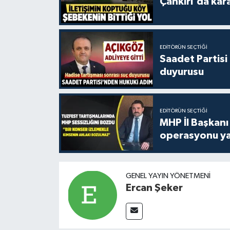
Çankırı'da kar
EDITÖRÜN SEÇTIĞI
Saadet Partisi
duyurusu
EDITÖRÜN SEÇTIĞI
MHP İl Başkanı
operasyonu ya
GENEL YAYIN YÖNETMENI
Ercan Şeker