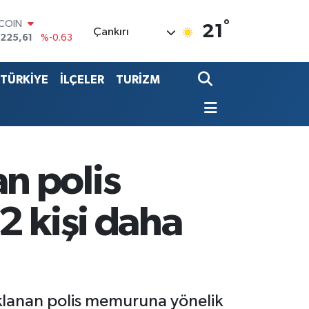
TCOIN
.225,61
%-0.63
°
21
LAR
Çankırı
,7143
%0.16
RO
,0317
%-0.02
TÜRKİYE
İLÇELER
TURİZM
ERLİN
,2463
%0.07
ALTIN
74.81
%1.44
ST100
.799
%70
n polis
2 kişi daha
uklanan polis memuruna yönelik