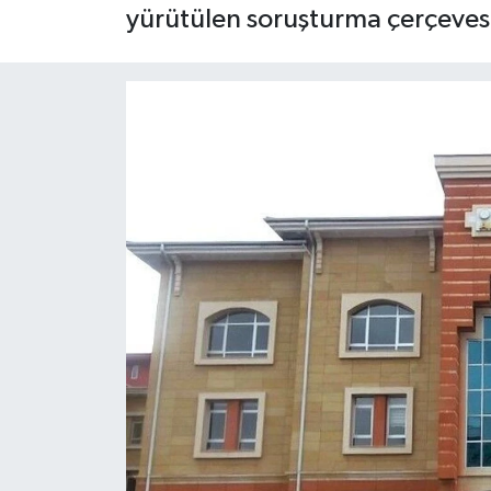
yürütülen soruşturma çerçevesi
ÇEVRE
İLÇELER
RESMİ İLANLAR
KÜLTÜR
TURİZM
MAGAZİN
VEFAT
BİLİM&TEKNOLOJİ
BÖLGE