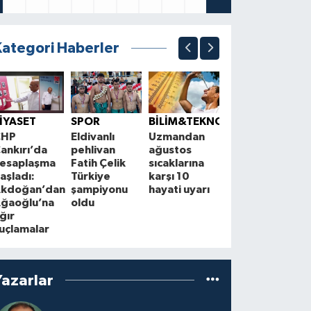
Kategori Haberler
EKONOMİ
Kuru meyve
Ç
İYASET
SPOR
BİLİM&TEKNOLOJİ
ihracatında
A
CHP
Eldivanlı
Uzmandan
hedef 2
A
ankırı’da
pehlivan
ağustos
milyar dolar
e
esaplaşma
Fatih Çelik
sıcaklarına
y
aşladı:
Türkiye
karşı 10
kdoğan’dan
şampiyonu
hayati uyarı
ğaoğlu’na
oldu
ğır
uçlamalar
Yazarlar