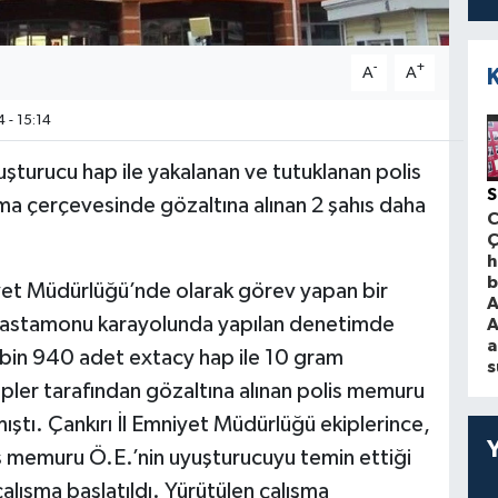
-
+
A
A
 - 15:14
şturucu hap ile yakalanan ve tutuklanan polis
S
a çerçevesinde gözaltına alınan 2 şahıs daha
Ç
h
b
niyet Müdürlüğü’nde olarak görev yapan bir
A
-Kastamonu karayolunda yapılan denetimde
A
a
bin 940 adet extacy hap ile 10 gram
s
ipler tarafından gözaltına alınan polis memuru
ştı. Çankırı İl Emniyet Müdürlüğü ekiplerince,
s memuru Ö.E.’nin uyuşturucuyu temin ettiği
çalışma başlatıldı. Yürütülen çalışma