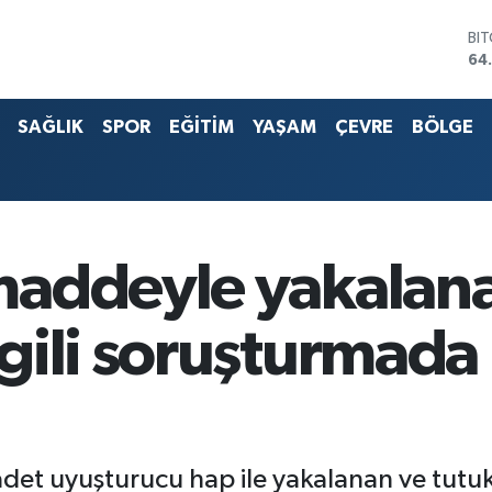
BI
64
DO
47
EU
55
SAĞLIK
SPOR
EĞİTİM
YAŞAM
ÇEVRE
BÖLGE
ST
64
G.
65
Bİ
13
addeyle yakalana
ili soruşturmada 
adet uyuşturucu hap ile yakalanan ve tut