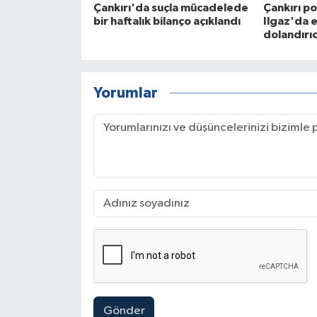
Çankırı'da suçla mücadelede
Çankırı po
bir haftalık bilanço açıklandı
Ilgaz'da e
dolandırıc
Yorumlar
Gönder