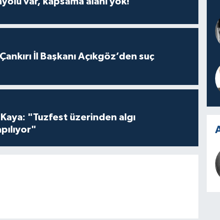
ayolu var, kapsama alanı yok!
 Çankırı İl Başkanı Açıkgöz’den suç
 Kaya: "Tuzfest üzerinden algı
A
pılıyor"