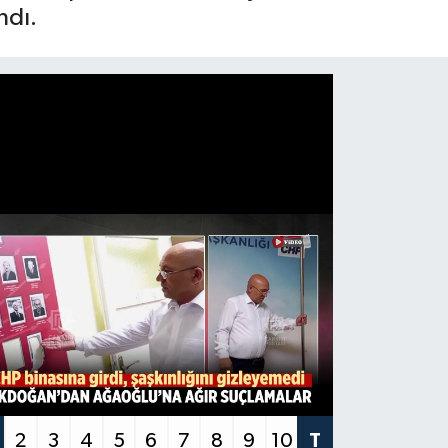
ndı.
2
3
4
5
6
7
8
9
10
T