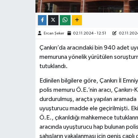
TÜRKİYE
DÜNYA
Ercan Şeker
02.11.2024 - 12:51
02.11.2024
Çankırı’da aracındaki bin 940 adet uyu
memuruna yönelik yürütülen soruşturm
tutuklandı.
Edinilen bilgilere göre, Çankırı İl Em
polis memuru Ö.E.’nin aracı, Çankırı
durdurulmuş, araçta yapılan aramada 
uyuşturucu madde ele geçirilmişti. Ek
Ö.E., çıkarıldığı mahkemece tutuklanmı
aracında uyuşturucu hap bulunan poli
şahısların yakalanması için geniş çaplı 