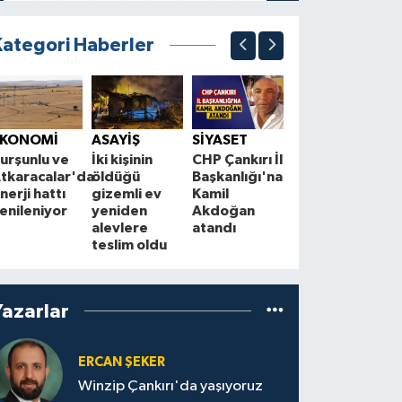
Kategori Haberler
ASAYİŞ
S
Çankırılı
B
EKONOMİ
ASAYİŞ
SİYASET
Aydın Altın,
“
urşunlu ve
İki kişinin
CHP Çankırı İl
trafik
T
tkaracalar'da
öldüğü
Başkanlığı'na
kazasında
m
nerji hattı
gizemli ev
Kamil
hayatını
m
enileniyor
yeniden
Akdoğan
kaybetti
k
alevlere
atandı
teslim oldu
Yazarlar
ERCAN ŞEKER
Winzip Çankırı'da yaşıyoruz