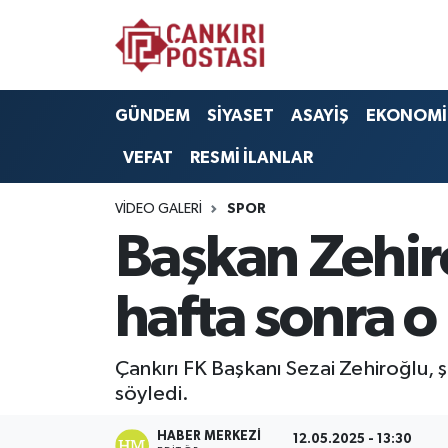
GÜNDEM
Nöbetçi Eczaneler
GÜNDEM
SİYASET
ASAYİŞ
EKONOMİ
SİYASET
Hava Durumu
VEFAT
RESMİ İLANLAR
ASAYİŞ
Namaz Vakitleri
VIDEO GALERI
SPOR
EKONOMİ
Trafik Durumu
Başkan Zehir
SAĞLIK
Süper Lig Puan Durumu ve Fikstür
hafta sonra o
SPOR
Tüm Manşetler
Çankırı FK Başkanı Sezai Zehiroğlu, ş
EĞİTİM
Son Dakika Haberleri
söyledi.
YAŞAM
Haber Arşivi
HABER MERKEZI
12.05.2025 - 13:30