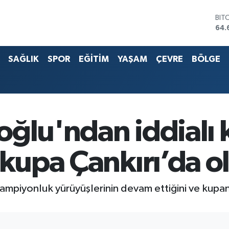
BIT
64.
DO
47,
SAĞLIK
SPOR
EĞİTİM
YAŞAM
ÇEVRE
BÖLGE
EU
55,
STE
64,
G.A
651
BİS
oğlu'ndan iddialı 
13.
 kupa Çankırı’da o
ampiyonluk yürüyüşlerinin devam ettiğini ve kupan