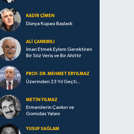
KADIR ÇIMEN
Dünya Kupası Başladı
ALI ÇANKIRILI
İman Etmek Eylem Gerektiren
Bir Söz Veriş ve Bir Ahittir
PROF. DR. MEHMET ERYILMAZ
Üzerinden 23 Yıl Geçti...
METIN YILMAZ
Ermenilerin Çankırı ve
Gomidas Yalanı
YUSUF SAĞLAM