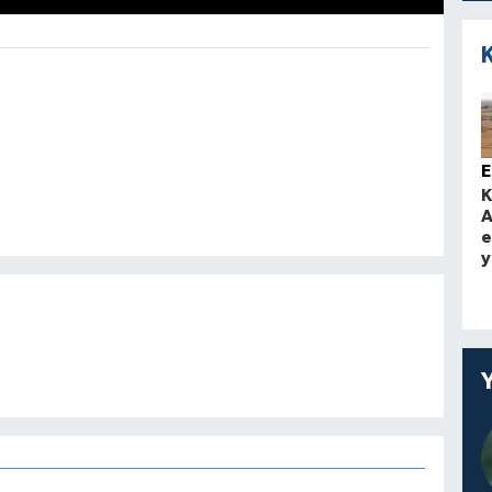
K
A
e
y