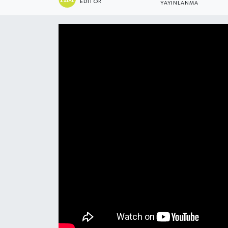
EDITÖR
YAYINLANMA
ÇEVRE
İLÇELER
RESMİ İLANLAR
KÜLTÜR
TURİZM
MAGAZİN
VEFAT
BİLİM&TEKNOLOJİ
BÖLGE