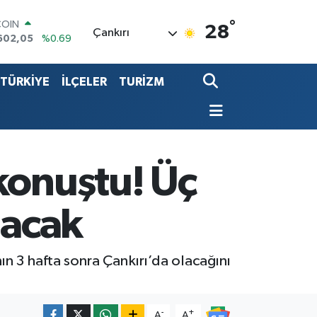
°
COIN
28
Çankırı
602,05
%0.69
LAR
5986
%0.06
TÜRKİYE
İLÇELER
TURİZM
RO
0700
%0.1
RLİN
2438
%0.21
LTIN
8.23
%0.39
T100
konuştu! Üç
768
%48
lacak
ın 3 hafta sonra Çankırı’da olacağını
-
+
A
A