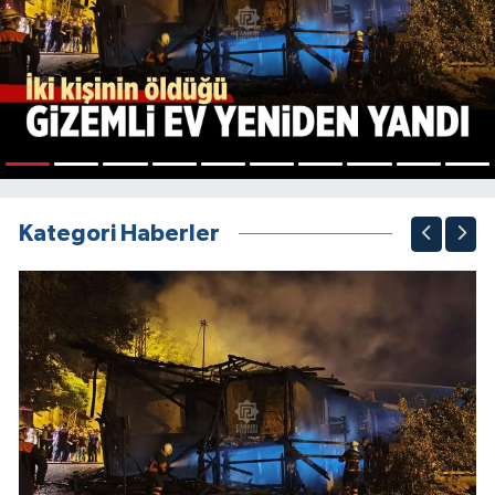
1
2
3
4
5
6
7
8
9
10
Kategori Haberler