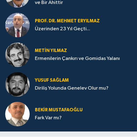
ve Bir Ahittir
PROF. DR. MEHMET ERYILMAZ
Üzerinden 23 Yıl Geçti...
METIN YILMAZ
Ermenilerin Çankırı ve Gomidas Yalanı
YUSUF SAĞLAM
Diriliş Yolunda Genelev Olur mu?
BEKIR MUSTAFAOĞLU
Fark Var mı?