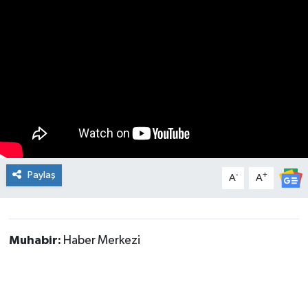
ÇEVRE
İLÇELER
RESMİ İLANLAR
KÜLTÜR
TURİZM
Paylaş
-
+
A
A
MAGAZİN
VEFAT
Muhabir:
Haber Merkezi
BİLİM&TEKNOLOJİ
BÖLGE