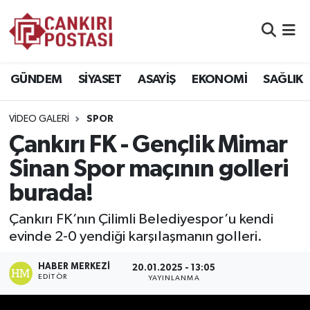
GÜNDEM
Nöbetçi Eczaneler
GÜNDEM
SİYASET
ASAYİŞ
EKONOMİ
SAĞLIK
SİYASET
Hava Durumu
VIDEO GALERI
SPOR
ASAYİŞ
Namaz Vakitleri
Çankırı FK - Gençlik Mimar
EKONOMİ
Trafik Durumu
Sinan Spor maçının golleri
burada!
SAĞLIK
Süper Lig Puan Durumu ve Fikstür
Çankırı FK’nın Çilimli Belediyespor’u kendi
SPOR
Tüm Manşetler
evinde 2-0 yendiği karşılaşmanın golleri.
EĞİTİM
Son Dakika Haberleri
HABER MERKEZI
20.01.2025 - 13:05
EDITÖR
YAYINLANMA
YAŞAM
Haber Arşivi