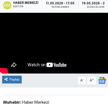
HABER MERKEZI
11.05.2026 - 17:05
19.05.2026 - 21:
EDITÖR
YAYINLANMA
GÜNCELLEME
ÇEVRE
İLÇELER
RESMİ İLANLAR
KÜLTÜR
TURİZM
MAGAZİN
Paylaş
-
+
A
A
VEFAT
BİLİM&TEKNOLOJİ
Muhabir:
Haber Merkezi
BÖLGE