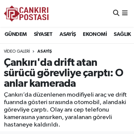
GÜNDEM
Nöbetçi Eczaneler
GÜNDEM
SİYASET
ASAYİŞ
EKONOMİ
SAĞLIK
SİYASET
Hava Durumu
VIDEO GALERI
ASAYIŞ
ASAYİŞ
Namaz Vakitleri
Çankırı'da drift atan
EKONOMİ
Trafik Durumu
sürücü görevliye çarptı: O
anlar kamerada
SAĞLIK
Süper Lig Puan Durumu ve Fikstür
Çankırı’da düzenlenen modifiyeli araç ve drift
SPOR
Tüm Manşetler
fuarında gösteri sırasında otomobil, alandaki
görevliye çarptı. Olay anı cep telefonu
EĞİTİM
Son Dakika Haberleri
kamerasına yansırken, yaralanan görevli
hastaneye kaldırıldı.
YAŞAM
Haber Arşivi