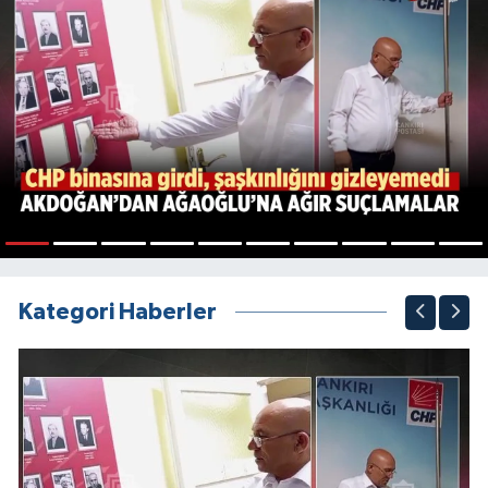
1
2
3
4
5
6
7
8
9
10
Kategori Haberler