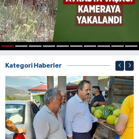
1
2
3
4
5
6
7
8
9
10
Kategori Haberler