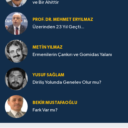
ve Bir Ahittir
PROF. DR. MEHMET ERYILMAZ
Üzerinden 23 Yıl Geçti...
METIN YILMAZ
Ermenilerin Çankırı ve Gomidas Yalanı
YUSUF SAĞLAM
Diriliş Yolunda Genelev Olur mu?
BEKIR MUSTAFAOĞLU
Fark Var mı?