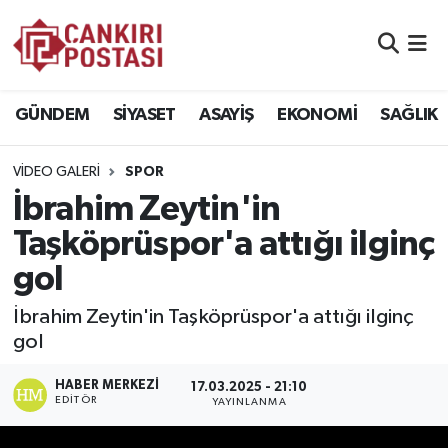
GÜNDEM
Nöbetçi Eczaneler
GÜNDEM
SİYASET
ASAYİŞ
EKONOMİ
SAĞLIK
SİYASET
Hava Durumu
VIDEO GALERI
SPOR
ASAYİŞ
Namaz Vakitleri
İbrahim Zeytin'in
EKONOMİ
Trafik Durumu
Taşköprüspor'a attığı ilginç
gol
SAĞLIK
Süper Lig Puan Durumu ve Fikstür
İbrahim Zeytin'in Taşköprüspor'a attığı ilginç
SPOR
Tüm Manşetler
gol
EĞİTİM
Son Dakika Haberleri
HABER MERKEZI
17.03.2025 - 21:10
EDITÖR
YAYINLANMA
YAŞAM
Haber Arşivi