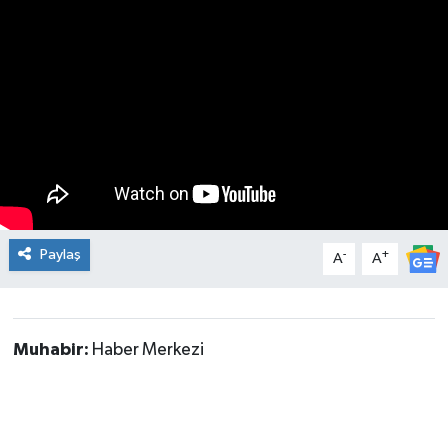
ÇEVRE
İLÇELER
RESMİ İLANLAR
KÜLTÜR
TURİZM
Paylaş
-
+
A
A
MAGAZİN
VEFAT
Muhabir:
Haber Merkezi
BİLİM&TEKNOLOJİ
BÖLGE