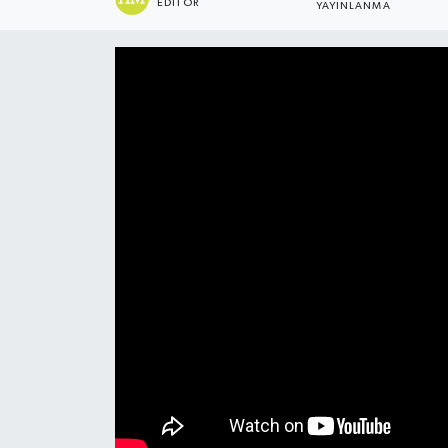
EDITÖR
YAYINLANMA
ÇEVRE
İLÇELER
RESMİ İLANLAR
KÜLTÜR
TURİZM
MAGAZİN
VEFAT
BİLİM&TEKNOLOJİ
BÖLGE