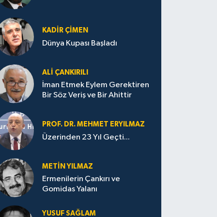
KADIR ÇIMEN
Dünya Kupası Başladı
ALI ÇANKIRILI
İman Etmek Eylem Gerektiren
Bir Söz Veriş ve Bir Ahittir
PROF. DR. MEHMET ERYILMAZ
Üzerinden 23 Yıl Geçti...
METIN YILMAZ
Ermenilerin Çankırı ve
Gomidas Yalanı
YUSUF SAĞLAM