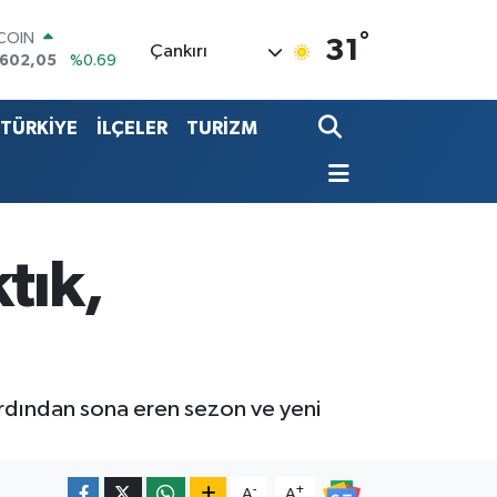
°
TCOIN
31
Çankırı
.602,05
%0.69
LAR
,6006
%0.06
TÜRKİYE
İLÇELER
TURİZM
RO
,0250
%0.02
ERLİN
,2398
%0.2
LTIN
13.94
%0.32
ST100
tık,
768
%48
ardından sona eren sezon ve yeni
-
+
A
A