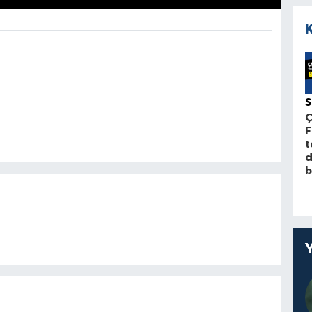
Ç
F
t
d
b