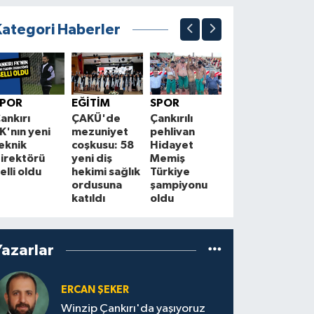
Kategori Haberler
EKONOMİ
Kurşunlu ve
Ç
SPOR
EĞİTİM
SPOR
Atkaracalar'da
f
ankırı
ÇAKÜ'de
Çankırılı
enerji hattı
H
K'nın yeni
mezuniyet
pehlivan
yenileniyor
eknik
coşkusu: 58
Hidayet
S
irektörü
yeni diş
Memiş
elli oldu
hekimi sağlık
Türkiye
ordusuna
şampiyonu
katıldı
oldu
Yazarlar
ERCAN ŞEKER
Winzip Çankırı'da yaşıyoruz