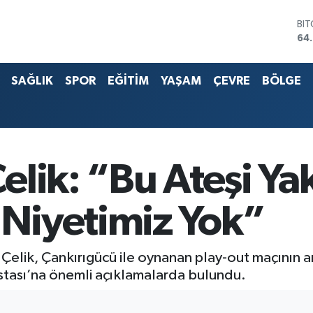
BI
64
DO
47
SAĞLIK
SPOR
EĞİTİM
YAŞAM
ÇEVRE
BÖLGE
EU
55
ST
64
G.A
65
Bİ
lik: “Bu Ateşi Yak
13.
Niyetimiz Yok”
Çelik, Çankırıgücü ile oynanan play-out maçının 
ostası’na önemli açıklamalarda bulundu.