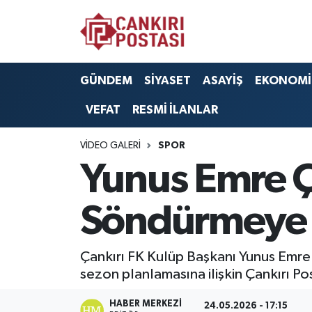
GÜNDEM
Nöbetçi Eczaneler
GÜNDEM
SİYASET
ASAYİŞ
EKONOMİ
SİYASET
Hava Durumu
VEFAT
RESMİ İLANLAR
ASAYİŞ
Namaz Vakitleri
VIDEO GALERI
SPOR
EKONOMİ
Trafik Durumu
Yunus Emre Çe
SAĞLIK
Süper Lig Puan Durumu ve Fikstür
Söndürmeye 
SPOR
Tüm Manşetler
Çankırı FK Kulüp Başkanı Yunus Emre 
EĞİTİM
Son Dakika Haberleri
sezon planlamasına ilişkin Çankırı P
YAŞAM
Haber Arşivi
HABER MERKEZI
24.05.2026 - 17:15