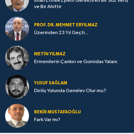
İman Etmek Eylem Gerektiren Bir Söz Veriş
ve Bir Ahittir
PROF. DR. MEHMET ERYILMAZ
Üzerinden 23 Yıl Geçti...
METIN YILMAZ
Ermenilerin Çankırı ve Gomidas Yalanı
YUSUF SAĞLAM
Diriliş Yolunda Genelev Olur mu?
BEKIR MUSTAFAOĞLU
Fark Var mı?