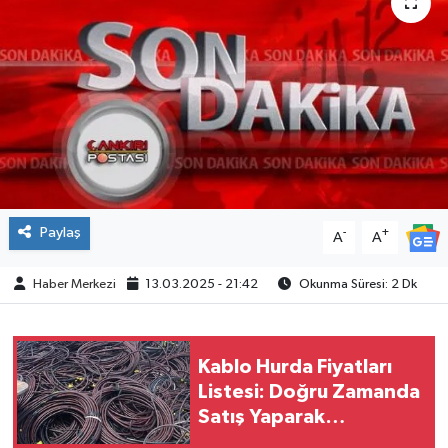
ÇEVRE
İLÇELER
RESMİ İLANLAR
KÜLTÜR
Paylaş
-
+
A
A
TURİZM
Haber Merkezi
13.03.2025 - 21:42
Okunma Süresi: 2 Dk
MAGAZİN
VEFAT
Kablo Hurda Fiyatları
Listesi: Doğru Zamanda
BİLİM&TEKNOLOJİ
Satış Yaparak
Kazancınızı Artırın
BÖLGE