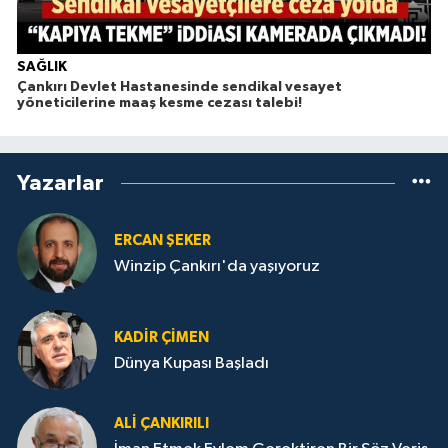
SAĞLIK
Çankırı Devlet Hastanesinde sendikal vesayet
yöneticilerine maaş kesme cezası talebi!
Yazarlar
ERCAN ŞEKER
Winzip Çankırı'da yaşıyoruz
KADIR ÇIMEN
Dünya Kupası Başladı
ALI ÇANKIRILI