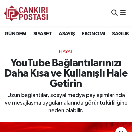
GÜNDEM
Nöbetçi Eczaneler
GÜNDEM
SİYASET
ASAYİŞ
EKONOMİ
SAĞLIK
SİYASET
Hava Durumu
HAYAT
ASAYİŞ
Namaz Vakitleri
YouTube Bağlantılarınızı
EKONOMİ
Trafik Durumu
Daha Kısa ve Kullanışlı Hale
Getirin
SAĞLIK
Süper Lig Puan Durumu ve Fikstür
Uzun bağlantılar, sosyal medya paylaşımlarında
SPOR
Tüm Manşetler
ve mesajlaşma uygulamalarında görüntü kirliliğine
neden olabilir.
EĞİTİM
Son Dakika Haberleri
YAŞAM
Haber Arşivi