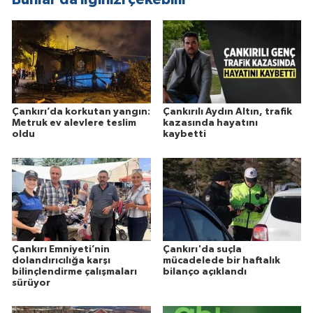
Çankırı’da korkutan yangın:
Çankırılı Aydın Altın, trafik
Metruk ev alevlere teslim
kazasında hayatını
oldu
kaybetti
Çankırı Emniyeti’nin
Çankırı'da suçla
dolandırıcılığa karşı
mücadelede bir haftalık
bilinçlendirme çalışmaları
bilanço açıklandı
sürüyor