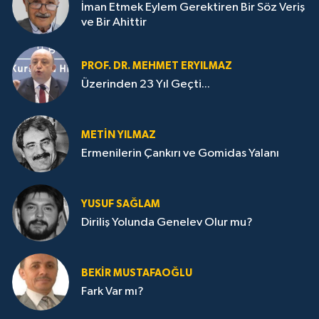
İman Etmek Eylem Gerektiren Bir Söz Veriş
ve Bir Ahittir
PROF. DR. MEHMET ERYILMAZ
Üzerinden 23 Yıl Geçti...
METIN YILMAZ
Ermenilerin Çankırı ve Gomidas Yalanı
YUSUF SAĞLAM
Diriliş Yolunda Genelev Olur mu?
BEKIR MUSTAFAOĞLU
Fark Var mı?