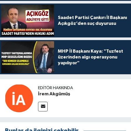
Saadet Partisi Çankırı İl Başkanı
Açıkgöz’den suç duyurusu
MHP İl Başkanı Kaya: "Tuzfest
üzerinden algı operasyonu
yapılıyor"
EDITÖR HAKKINDA
İrem Akgümüş
Bunlar da ilginizi çekebilir