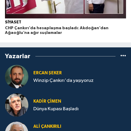
SİYASET
CHP Çankırı’da hesaplaşma başladı: Akdoğan’dan
Ağaoğlu’na ağır suçlamalar
Yazarlar
ERCAN ŞEKER
Winzip Çankırı'da yaşıyoruz
KADIR ÇIMEN
Dünya Kupası Başladı
ALI ÇANKIRILI