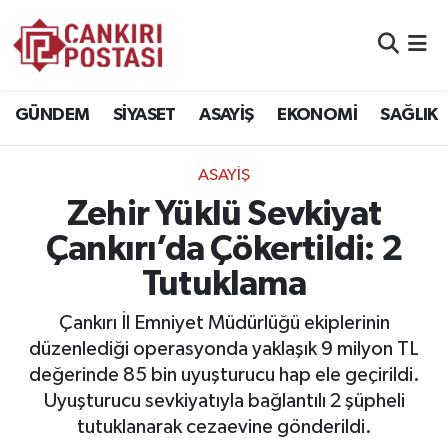
GÜNDEM
Nöbetçi Eczaneler
GÜNDEM
SİYASET
ASAYİŞ
EKONOMİ
SAĞLIK
SİYASET
Hava Durumu
ASAYİŞ
ASAYİŞ
Namaz Vakitleri
Zehir Yüklü Sevkiyat
EKONOMİ
Trafik Durumu
Çankırı’da Çökertildi: 2
Tutuklama
SAĞLIK
Süper Lig Puan Durumu ve Fikstür
Çankırı İl Emniyet Müdürlüğü ekiplerinin
SPOR
Tüm Manşetler
düzenlediği operasyonda yaklaşık 9 milyon TL
değerinde 85 bin uyuşturucu hap ele geçirildi.
EĞİTİM
Son Dakika Haberleri
Uyuşturucu sevkiyatıyla bağlantılı 2 şüpheli
tutuklanarak cezaevine gönderildi.
YAŞAM
Haber Arşivi