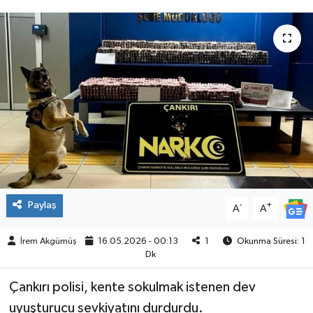
ÇEVRE
İLÇELER
RESMİ İLANLAR
KÜLTÜR
TURİZM
MAGAZİN
Paylaş
-
+
A
A
VEFAT
İrem Akgümüş
16.05.2026 - 00:13
1
Okunma Süresi: 1
Dk
BİLİM&TEKNOLOJİ
Çankırı polisi, kente sokulmak istenen dev
uyuşturucu sevkiyatını durdurdu.
BÖLGE