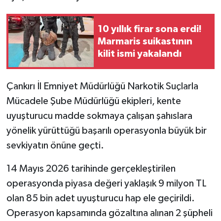
TÜRKİYE
10 yıllık firar sona erdi!
Marmaris suikastının
DÜNYA
kilit ismi yakalandı
Çankırı İl Emniyet Müdürlüğü Narkotik Suçlarla
Mücadele Şube Müdürlüğü ekipleri, kente
uyuşturucu madde sokmaya çalışan şahıslara
yönelik yürüttüğü başarılı operasyonla büyük bir
sevkiyatın önüne geçti.
14 Mayıs 2026 tarihinde gerçekleştirilen
operasyonda piyasa değeri yaklaşık 9 milyon TL
olan 85 bin adet uyuşturucu hap ele geçirildi.
Operasyon kapsamında gözaltına alınan 2 şüpheli