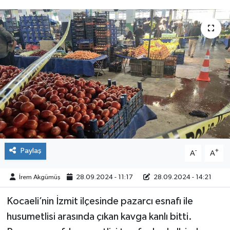
ÇEVRE
İLÇELER
RESMİ İLANLAR
KÜLTÜR
TURİZM
MAGAZİN
Paylaş
-
+
A
A
VEFAT
İrem Akgümüş
28.09.2024 - 11:17
28.09.2024 - 14:21
Kocaeli’nin İzmit ilçesinde pazarcı esnafı ile
BİLİM&TEKNOLOJİ
husumetlisi arasında çıkan kavga kanlı bitti.
BÖLGE