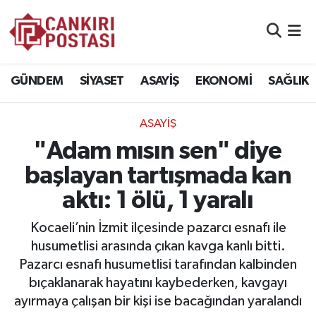
GÜNDEM
Nöbetçi Eczaneler
GÜNDEM
SİYASET
ASAYİŞ
EKONOMİ
SAĞLIK
SİYASET
Hava Durumu
ASAYİŞ
ASAYİŞ
Namaz Vakitleri
"Adam mısın sen" diye
EKONOMİ
Trafik Durumu
başlayan tartışmada kan
aktı: 1 ölü, 1 yaralı
SAĞLIK
Süper Lig Puan Durumu ve Fikstür
Kocaeli’nin İzmit ilçesinde pazarcı esnafı ile
SPOR
Tüm Manşetler
husumetlisi arasında çıkan kavga kanlı bitti.
Pazarcı esnafı husumetlisi tarafından kalbinden
EĞİTİM
Son Dakika Haberleri
bıçaklanarak hayatını kaybederken, kavgayı
ayırmaya çalışan bir kişi ise bacağından yaralandı
YAŞAM
Haber Arşivi