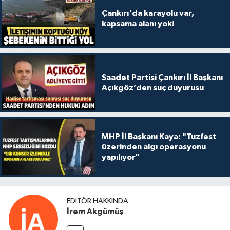
Çankırı'da karayolu var,
kapsama alanı yok!
Saadet Partisi Çankırı İl Başkanı
Açıkgöz’den suç duyurusu
MHP İl Başkanı Kaya: "Tuzfest
üzerinden algı operasyonu
yapılıyor"
EDITÖR HAKKINDA
İrem Akgümüş