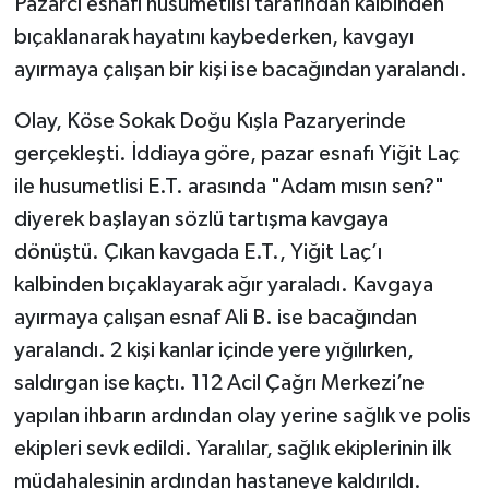
Pazarcı esnafı husumetlisi tarafından kalbinden
bıçaklanarak hayatını kaybederken, kavgayı
TÜRKİYE
ayırmaya çalışan bir kişi ise bacağından yaralandı.
DÜNYA
Olay, Köse Sokak Doğu Kışla Pazaryerinde
gerçekleşti. İddiaya göre, pazar esnafı Yiğit Laç
ile husumetlisi E.T. arasında "Adam mısın sen?"
diyerek başlayan sözlü tartışma kavgaya
dönüştü. Çıkan kavgada E.T., Yiğit Laç’ı
kalbinden bıçaklayarak ağır yaraladı. Kavgaya
ayırmaya çalışan esnaf Ali B. ise bacağından
yaralandı. 2 kişi kanlar içinde yere yığılırken,
saldırgan ise kaçtı. 112 Acil Çağrı Merkezi’ne
yapılan ihbarın ardından olay yerine sağlık ve polis
ekipleri sevk edildi. Yaralılar, sağlık ekiplerinin ilk
müdahalesinin ardından hastaneye kaldırıldı.