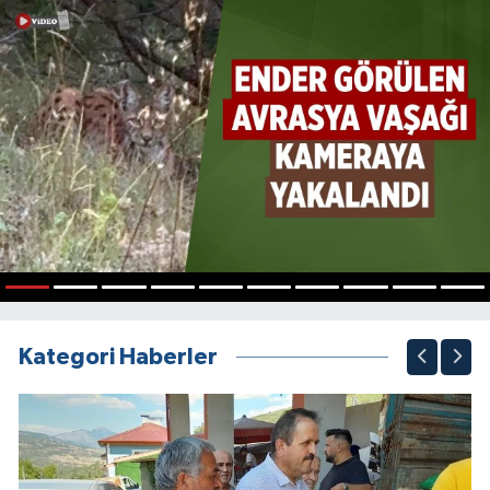
1
2
3
4
5
6
7
8
9
10
Kategori Haberler