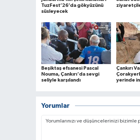
TuzFest’26’da gökyüzünü
ziyaretçil
süsleyecek
Beşiktaş efsanesi Pascal
Çankırı Va
Nouma, Çankırı'da sevgi
Çorakyerle
seliyle karşılandı
yerinde i
Yorumlar