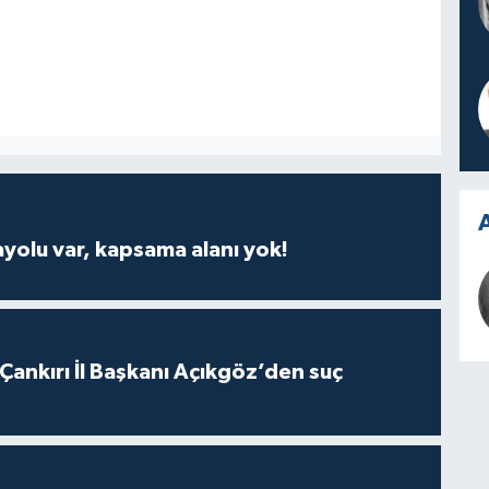
A
ayolu var, kapsama alanı yok!
 Çankırı İl Başkanı Açıkgöz’den suç