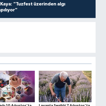
 Kaya: "Tuzfest üzerinden algı
pılıyor"
ağı 10 Ağustos'ta
Lavanta Şenliği 7 Ağustos'ta