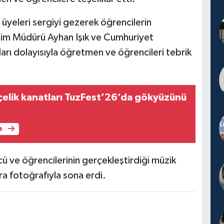
üyeleri sergiyi gezerek öğrencilerin
 Eğitim Müdürü Ayhan Işık ve Cumhuriyet
rı dolayısıyla öğretmen ve öğrencileri tebrik
çelik kanatları TuzFest’26’da gökyüzünü
e
ü ve öğrencilerinin gerçekleştirdiği müzik
ıra fotoğrafıyla sona erdi.