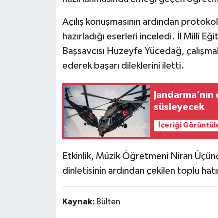
Açılış konuşmasının ardından protokol 
hazırladığı eserleri inceledi. İl Millî
Başsavcısı Huzeyfe Yücedağ, çalışmala
ederek başarı dileklerini iletti.
Jandarma’nın 
süsleyecek
İçeriği Görüntül
Etkinlik, Müzik Öğretmeni Niran Üçünc
dinletisinin ardından çekilen toplu hat
Kaynak:
Bülten