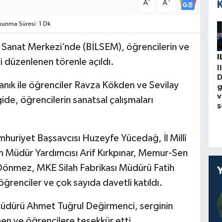
-
+
A
A
unma Süresi: 1 Dk
 Sanat Merkezi’nde (BİLSEM), öğrencilerin ve
I
i düzenlenen törenle açıldı.
I
D
nık ile öğrenciler Ravza Kökden ve Sevilay
g
v
gide, öğrencilerin sanatsal çalışmaları
ş
mhuriyet Başsavcısı Huzeyfe Yücedağ, İl Millî
tim Müdür Yardımcısı Arif Kırkpınar, Memur-Sen
Dönmez, MKE Silah Fabrikası Müdürü Fatih
ğrenciler ve çok sayıda davetli katıldı.
ürü Ahmet Tuğrul Değirmenci, serginin
n ve öğrencilere teşekkür etti.