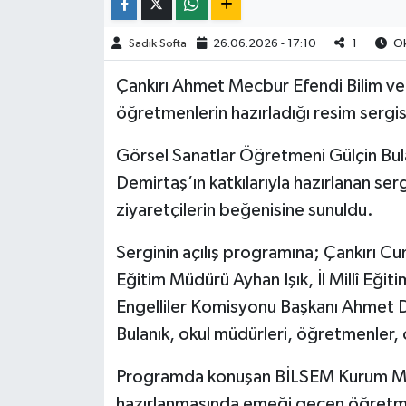
TÜRKİYE
Sadık Softa
26.06.2026 - 17:10
1
Ok
Çankırı Ahmet Mecbur Efendi Bilim ve
DÜNYA
öğretmenlerin hazırladığı resim sergis
Görsel Sanatlar Öğretmeni Gülçin Bula
Demirtaş’ın katkılarıyla hazırlanan ser
ziyaretçilerin beğenisine sunuldu.
Serginin açılış programına; Çankırı Cu
Eğitim Müdürü Ayhan Işık, İl Millî Eği
Engelliler Komisyonu Başkanı Ahmet 
Bulanık, okul müdürleri, öğretmenler, ö
Programda konuşan BİLSEM Kurum Müd
hazırlanmasında emeği geçen öğretme