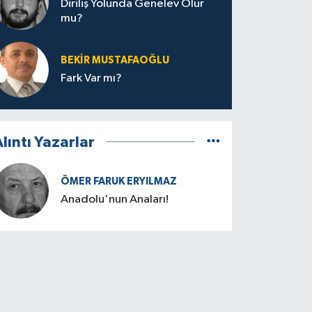
Diriliş Yolunda Genelev Olur
mu?
BEKIR MUSTAFAOĞLU
Fark Var mı?
lıntı Yazarlar
ÖMER FARUK ERYILMAZ
Anadolu'nun Anaları!