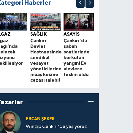
Kategori Haberler
EĞİTİM
S
Çankırı
S
LGAZ
SAĞLIK
ASAYİŞ
AFAD’dan
P
lgaz
Çankırı
Çankırı'da
OSB
Ç
ağı’nda
Devlet
sabah
çalışanlarına
t
elecek
Hastanesinde
saatlerinde
kapsamlı afet
B
izyonu
sendikal
korkutan
eğitimi
v
ekilleniyor
vesayet
yangın! Ev
b
yöneticilerine
alevlere
maaş kesme
teslim oldu
cezası talebi!
Yazarlar
ERCAN ŞEKER
Winzip Çankırı'da yaşıyoruz