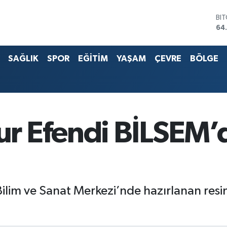
BI
64
DO
47
EU
55
SAĞLIK
SPOR
EĞİTİM
YAŞAM
ÇEVRE
BÖLGE
ST
64
G.
66
Bİ
13
 Efendi BİLSEM’d
lim ve Sanat Merkezi’nde hazırlanan resim 