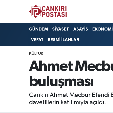
GÜNDEM
Nöbetçi Eczaneler
GÜNDEM
SİYASET
ASAYİŞ
EKONOMİ
SİYASET
Hava Durumu
VEFAT
RESMİ İLANLAR
ASAYİŞ
Namaz Vakitleri
KÜLTÜR
EKONOMİ
Trafik Durumu
Ahmet Mecbur
SAĞLIK
Süper Lig Puan Durumu ve Fikstür
buluşması
SPOR
Tüm Manşetler
Çankırı Ahmet Mecbur Efendi Bi
EĞİTİM
Son Dakika Haberleri
davetlilerin katılımıyla açıldı.
YAŞAM
Haber Arşivi