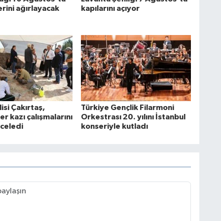
erini ağırlayacak
kapılarını açıyor
lisi Çakırtaş,
Türkiye Gençlik Filarmoni
r kazı çalışmalarını
Orkestrası 20. yılını İstanbul
nceledi
konseriyle kutladı