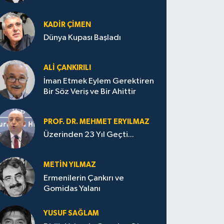
KADIR ÇIMEN
Dünya Kupası Başladı
ALI ÇANKIRILI
İman Etmek Eylem Gerektiren
Bir Söz Veriş ve Bir Ahittir
PROF. DR. MEHMET ERYILMAZ
Üzerinden 23 Yıl Geçti...
METIN YILMAZ
Ermenilerin Çankırı ve
Gomidas Yalanı
YUSUF SAĞLAM