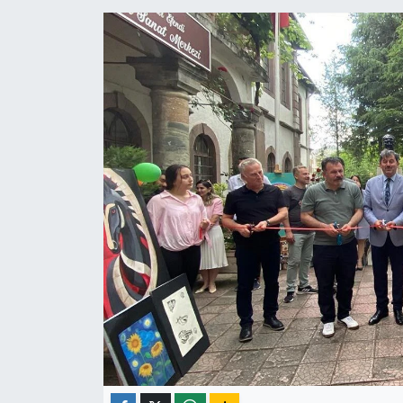
ÇEVRE
İLÇELER
RESMİ İLANLAR
KÜLTÜR
TURİZM
MAGAZİN
VEFAT
BİLİM&TEKNOLOJİ
BÖLGE