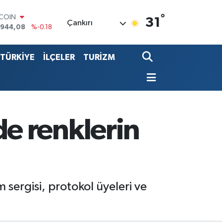
TCOIN
.944,08
%-0.18
°
31
Çankırı
LAR
,7436
%0.18
RO
,2510
%0.32
TÜRKİYE
İLÇELER
TURİZM
ERLİN
,4811
%0.38
ALTIN
60.55
%0.03
ST100
.779
%-14
e renklerin
sergisi, protokol üyeleri ve