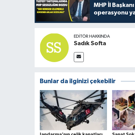
MHP İl Başkanı
operasyonu ya
EDITÖR HAKKINDA
Sadık Softa
Bunlar da ilginizi çekebilir
Jandarma’nın çelik kanatları
Sanat Sok