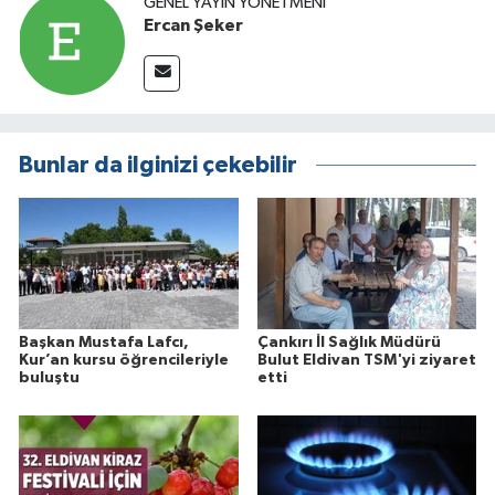
GENEL YAYIN YÖNETMENI
Ercan Şeker
Bunlar da ilginizi çekebilir
Başkan Mustafa Lafcı,
Çankırı İl Sağlık Müdürü
Kur’an kursu öğrencileriyle
Bulut Eldivan TSM'yi ziyaret
buluştu
etti