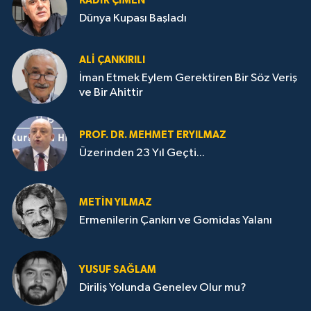
KADIR ÇIMEN
Dünya Kupası Başladı
ALI ÇANKIRILI
İman Etmek Eylem Gerektiren Bir Söz Veriş
ve Bir Ahittir
PROF. DR. MEHMET ERYILMAZ
Üzerinden 23 Yıl Geçti...
METIN YILMAZ
Ermenilerin Çankırı ve Gomidas Yalanı
YUSUF SAĞLAM
Diriliş Yolunda Genelev Olur mu?