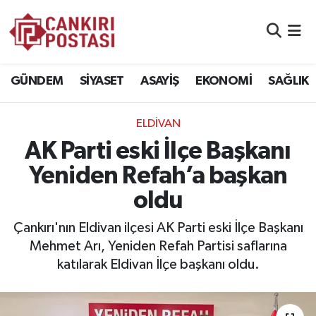
GÜNDEM
Nöbetçi Eczaneler
GÜNDEM
SİYASET
ASAYİŞ
EKONOMİ
SAĞLIK
SİYASET
Hava Durumu
ELDİVAN
ASAYİŞ
Namaz Vakitleri
AK Parti eski İlçe Başkanı
EKONOMİ
Trafik Durumu
Yeniden Refah’a başkan
oldu
SAĞLIK
Süper Lig Puan Durumu ve Fikstür
Çankırı'nın Eldivan ilçesi AK Parti eski İlçe Başkanı
SPOR
Tüm Manşetler
Mehmet Arı, Yeniden Refah Partisi saflarına
katılarak Eldivan İlçe başkanı oldu.
EĞİTİM
Son Dakika Haberleri
YAŞAM
Haber Arşivi