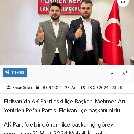
ÇEVRE
İLÇELER
RESMİ İLANLAR
KÜLTÜR
TURİZM
Paylaş
-
+
A
A
MAGAZİN
Ercan Şeker
18.09.2024 - 23:25
18.09.2024 - 23:58
​​​​​Eldivan’da AK Parti eski İlçe Başkanı Mehmet Arı,
VEFAT
Yeniden Refah Partisi Eldivan İlçe başkanı oldu.
BİLİM&TEKNOLOJİ
AK Parti’de bir dönem ilçe başkanlığı görevi
BÖLGE
yürüten ve 31 Mart 2024 Mahalli İdareler