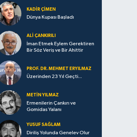
KADIR ÇIMEN
Dünya Kupası Başladı
ALI ÇANKIRILI
İman Etmek Eylem Gerektiren
Bir Söz Veriş ve Bir Ahittir
PROF. DR. MEHMET ERYILMAZ
Üzerinden 23 Yıl Geçti...
METIN YILMAZ
Ermenilerin Çankırı ve
Gomidas Yalanı
YUSUF SAĞLAM
Diriliş Yolunda Genelev Olur