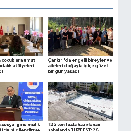
a çocuklara umut
Çankırı'da engelli bireyler ve
ndalık atölyeleri
aileleri doğayla iç içe güzel
di
bir gün yaşadı
 sosyal girişimcilik
125 ton tuzla hazırlanan
 için bilgilendirme
sahalarda TUZFEST’26