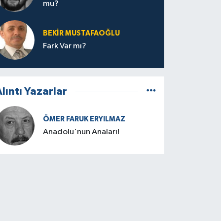
mu?
BEKIR MUSTAFAOĞLU
Fark Var mı?
lıntı Yazarlar
ÖMER FARUK ERYILMAZ
Anadolu'nun Anaları!