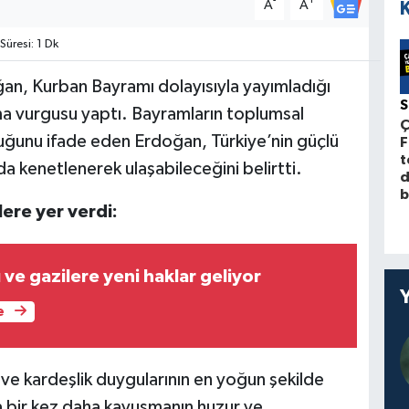
-
+
A
A
üresi: 1 Dk
ğan, Kurban Bayramı dolayısıyla yayımladığı
ma vurgusu yaptı. Bayramların toplumsal
Ç
uğunu ifade eden Erdoğan, Türkiye’nin güçlü
F
t
da kenetlenerek ulaşabileceğini belirtti.
d
b
ere yer verdi:
ı ve gazilere yeni haklar geliyor
e
ve kardeşlik duygularının en yoğun şekilde
 bir kez daha kavuşmanın huzur ve