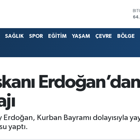
DO
47
EU
55
SAĞLIK
SPOR
EĞİTİM
YAŞAM
ÇEVRE
BÖLGE
ST
64
G.A
65
Bİ
13.
BI
Başkanı Erdoğan’da
64
jı
ay Erdoğan, Kurban Bayramı dolayısıyla yay
u yaptı.