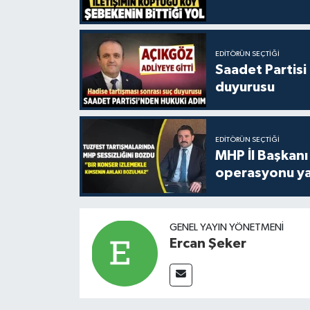
EDITÖRÜN SEÇTIĞI
Saadet Partisi
duyurusu
EDITÖRÜN SEÇTIĞI
MHP İl Başkanı
operasyonu ya
GENEL YAYIN YÖNETMENI
Ercan Şeker