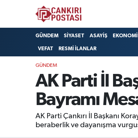
GÜNDEM
Nöbetçi Eczaneler
GÜNDEM
SİYASET
ASAYİŞ
EKONOMİ
SİYASET
Hava Durumu
VEFAT
RESMİ İLANLAR
ASAYİŞ
Namaz Vakitleri
GÜNDEM
EKONOMİ
Trafik Durumu
AK Parti İl 
SAĞLIK
Süper Lig Puan Durumu ve Fikstür
Bayramı Mesa
SPOR
Tüm Manşetler
AK Parti Çankırı İl Başkanı Kor
EĞİTİM
Son Dakika Haberleri
beraberlik ve dayanışma vurgus
YAŞAM
Haber Arşivi