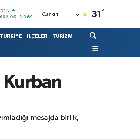
°
LAR
31
Çankırı
,6006
%0.06
RO
,0250
%0.02
TÜRKİYE
İLÇELER
TURİZM
ERLİN
,2398
%0.2
LTIN
13.94
%0.32
ST100
768
%48
TCOIN
n Kurban
.602,05
%0.69
ımladığı mesajda birlik,