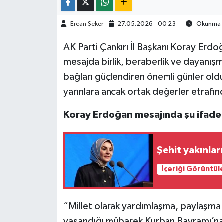
TÜRKİYE
Ercan Şeker
27.05.2026 - 00:23
Okunma S
AK Parti Çankırı İl Başkanı Koray Erdo
DÜNYA
mesajda birlik, beraberlik ve dayanış
bağları güçlendiren önemli günler old
yarınlara ancak ortak değerler etrafın
Koray Erdoğan mesajında şu ifadel
Şehit yakınlar
İçeriği Görüntül
“Millet olarak yardımlaşma, paylaşma 
yaşandığı mübarek Kurban Bayramı’na