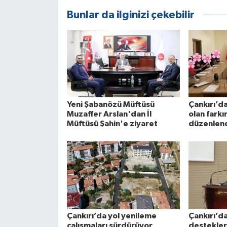
Bunlar da ilginizi çekebilir
Yeni Şabanözü Müftüsü
Çankırı’d
Muzaffer Arslan'dan İl
olan farkı
Müftüsü Şahin'e ziyaret
düzenlen
Çankırı’da yol yenileme
Çankırı’da
çalışmaları sürdürüyor
destekleri