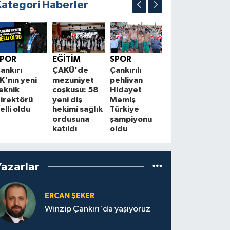
Kategori Haberler
EKONOMİ
Kurşunlu ve
Ç
SPOR
EĞİTİM
SPOR
Atkaracalar'da
f
ankırı
ÇAKÜ'de
Çankırılı
enerji hattı
H
K'nın yeni
mezuniyet
pehlivan
yenileniyor
eknik
coşkusu: 58
Hidayet
S
irektörü
yeni diş
Memiş
elli oldu
hekimi sağlık
Türkiye
ordusuna
şampiyonu
katıldı
oldu
Yazarlar
ERCAN ŞEKER
Winzip Çankırı'da yaşıyoruz