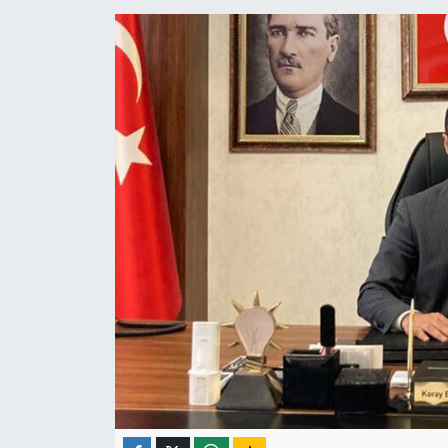
ÇEVRE
İLÇELER
RESMİ İLANLAR
KÜLTÜR
TURİZM
MAGAZİN
VEFAT
BİLİM&TEKNOLOJİ
BÖLGE