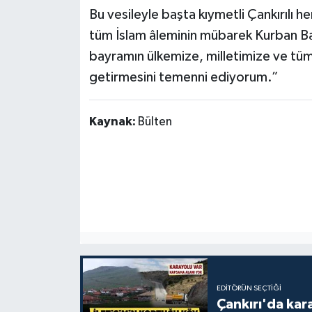
Bu vesileyle başta kıymetli Çankırılı h
tüm İslam âleminin mübarek Kurban Bay
bayramın ülkemize, milletimize ve tüm 
getirmesini temenni ediyorum.”
Kaynak:
Bülten
EDITÖRÜN SEÇTIĞI
Çankırı'da kar