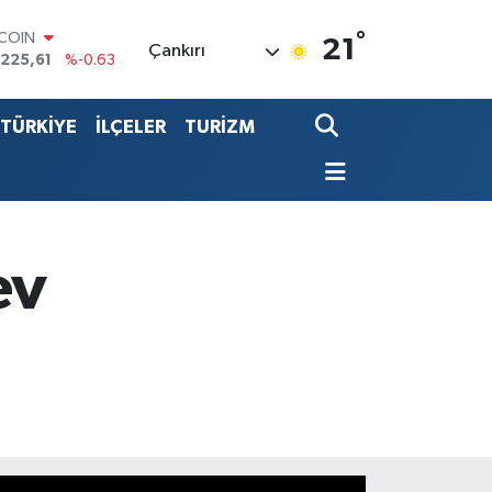
TCOIN
.225,61
%-0.63
°
21
LAR
Çankırı
,7143
%0.16
RO
,0317
%-0.02
TÜRKİYE
İLÇELER
TURİZM
ERLİN
,2463
%0.07
ALTIN
10.40
%0.45
ST100
.799
%70
ev