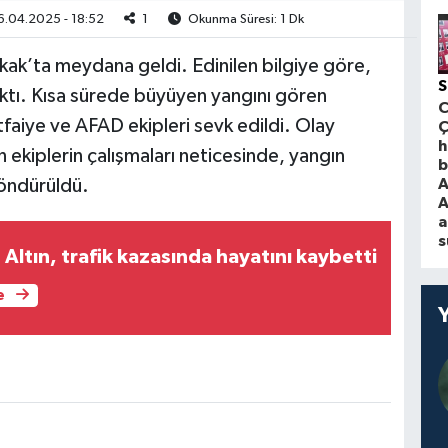
.04.2025 - 18:52
1
Okunma Süresi: 1 Dk
ak’ta meydana geldi. Edinilen bilgiye göre,
S
ktı. Kısa sürede büyüyen yangını gören
tfaiye ve AFAD ekipleri sevk edildi. Olay
Ç
h
ekiplerin çalışmaları neticesinde, yangın
b
A
öndürüldü.
A
a
s
n Altın, trafik kazasında hayatını kaybetti
e