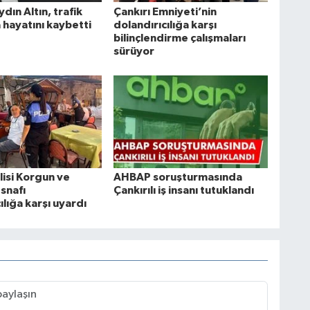
ydın Altın, trafik
Çankırı Emniyeti’nin
 hayatını kaybetti
dolandırıcılığa karşı
bilinçlendirme çalışmaları
sürüyor
lisi Korgun ve
AHBAP soruşturmasında
snafı
Çankırılı iş insanı tutuklandı
ılığa karşı uyardı