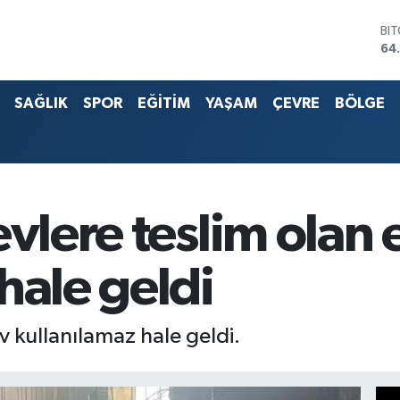
BI
64
DO
47
EU
55
SAĞLIK
SPOR
EĞİTİM
YAŞAM
ÇEVRE
BÖLGE
ST
64
G.
65
Bİ
13
evlere teslim olan 
hale geldi
v kullanılamaz hale geldi.