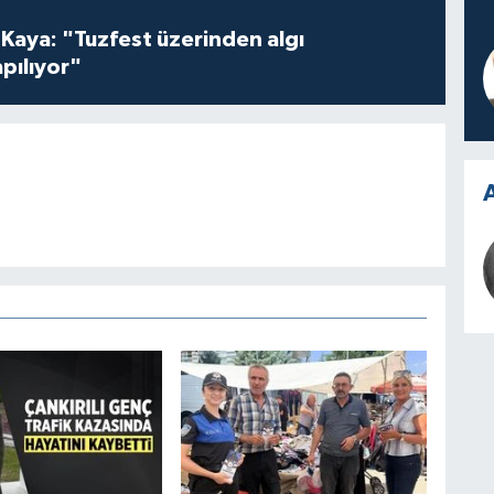
 Kaya: "Tuzfest üzerinden algı
pılıyor"
A