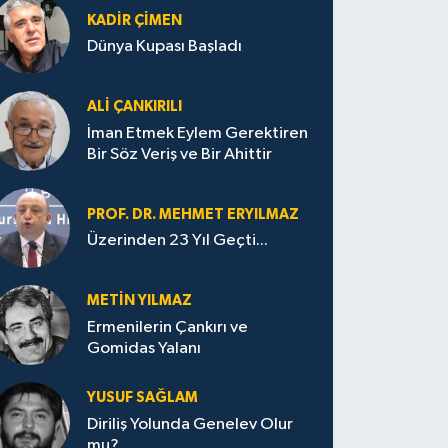
KADIR ÇIMEN
Dünya Kupası Başladı
ALI ÇANKIRILI
İman Etmek Eylem Gerektiren
Bir Söz Veriş ve Bir Ahittir
PROF. DR. MEHMET ERYILMAZ
Üzerinden 23 Yıl Geçti...
METIN YILMAZ
Ermenilerin Çankırı ve
Gomidas Yalanı
YUSUF SAĞLAM
Diriliş Yolunda Genelev Olur
mu?