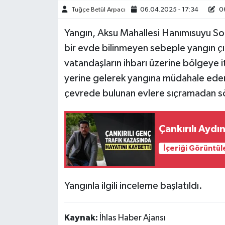
Tuğçe Betül Arpacı
06.04.2025 - 17:34
06
TÜRKİYE
Yangın, Aksu Mahallesi Hanımısuyu Sok
bir evde bilinmeyen sebeple yangın çı
DÜNYA
vatandaşların ihbarı üzerine bölgeye i
yerine gelerek yangına müdahale eden 
çevrede bulunan evlere sıçramadan s
Çankırılı Aydı
İçeriği Görüntül
Yangınla ilgili inceleme başlatıldı.
Kaynak:
İhlas Haber Ajansı