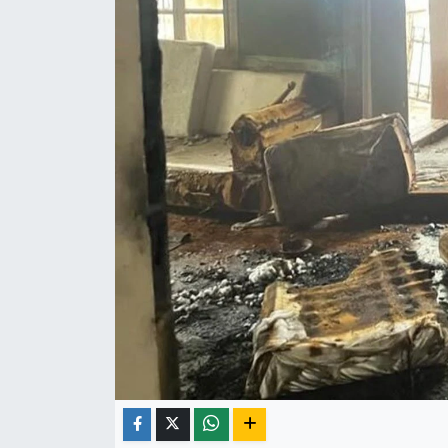
ÇEVRE
İLÇELER
RESMİ İLANLAR
KÜLTÜR
TURİZM
MAGAZİN
VEFAT
BİLİM&TEKNOLOJİ
BÖLGE