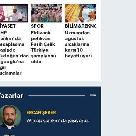
EKONOMİ
Kuru meyve
Ç
İYASET
SPOR
BİLİM&TEKNOLOJİ
ihracatında
A
CHP
Eldivanlı
Uzmandan
hedef 2
A
ankırı’da
pehlivan
ağustos
milyar dolar
e
esaplaşma
Fatih Çelik
sıcaklarına
y
aşladı:
Türkiye
karşı 10
kdoğan’dan
şampiyonu
hayati uyarı
ğaoğlu’na
oldu
ğır
uçlamalar
Yazarlar
ERCAN ŞEKER
Winzip Çankırı'da yaşıyoruz