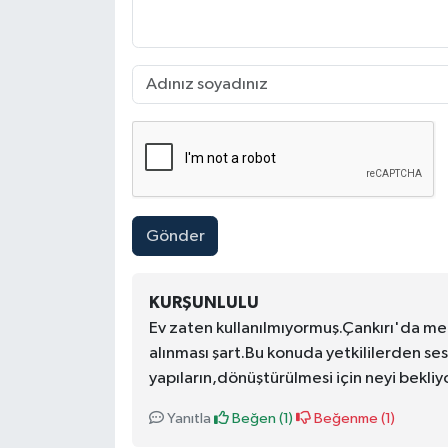
Gönder
KURŞUNLULU
Ev zaten kullanılmıyormuş.Çankırı'da m
alınması şart.Bu konuda yetkililerden s
yapıların,dönüştürülmesi için neyi bekliy
Yanıtla
Beğen (
1
)
Beğenme (
1
)