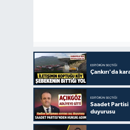
EDITÖRÜN SEÇTIĞI
Çankırı'da kar
EDITÖRÜN SEÇTIĞI
Saadet Partisi
duyurusu