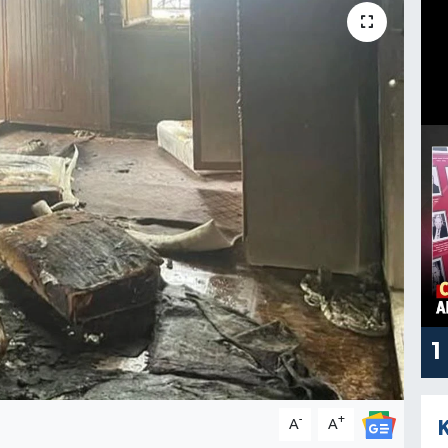
1
-
+
A
A