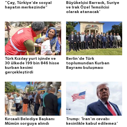
“Çay, Türkiye’de sosyal
Büyükelçisi Barrack, Suriye
hayatın merkezinde”
ve Irak Özel Temsilcisi
olarak atanacak'
Türk Kızılay yurt içinde ve
Berlin'de Türk
30 ülkede 199 bin 846 hisse
toplumundan Kurban
kurban kesimi
Bayramı buluşması
gerçekleştirdi
Kırcaali Belediye Başkanı
Trump: 'İran'ın cevabı
Mümün sorguya alındı
kesinlikle kabul edilemez'