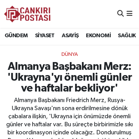
GÜNDEM
Nöbetçi Eczaneler
GÜNDEM
SİYASET
ASAYİŞ
EKONOMİ
SAĞLIK
SİYASET
Hava Durumu
DÜNYA
ASAYİŞ
Namaz Vakitleri
Almanya Başbakanı Merz:
EKONOMİ
Trafik Durumu
'Ukrayna'yı önemli günler
ve haftalar bekliyor'
SAĞLIK
Süper Lig Puan Durumu ve Fikstür
Almanya Başbakanı Friedrich Merz, Rusya-
SPOR
Tüm Manşetler
Ukrayna Savaşı'nın sona erdirilmesine dönük
çabalara ilişkin, 'Ukrayna için önümüzde önemli
EĞİTİM
Son Dakika Haberleri
günler ve haftalar var. Bu süreçte birbirimizle sıkı
bir koordinasyon içinde olacağız. Dondurulmuş
YAŞAM
Haber Arşivi