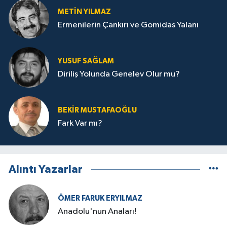
METIN YILMAZ
Ermenilerin Çankırı ve Gomidas Yalanı
YUSUF SAĞLAM
Diriliş Yolunda Genelev Olur mu?
BEKIR MUSTAFAOĞLU
Fark Var mı?
Alıntı Yazarlar
ÖMER FARUK ERYILMAZ
Anadolu'nun Anaları!