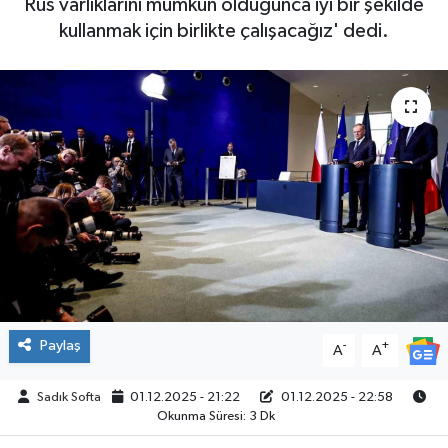
Rus varlıklarını mümkün olduğunca iyi bir şekilde
kullanmak için birlikte çalışacağız' dedi.
ÇEVRE
İLÇELER
RESMİ İLANLAR
KÜLTÜR
TURİZM
MAGAZİN
VEFAT
Paylaş
-
+
A
A
BİLİM&TEKNOLOJİ
Sadık Softa
01.12.2025 - 21:22
01.12.2025 - 22:58
Okunma Süresi: 3 Dk
BÖLGE