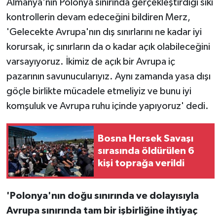
Almanya'nın Polonya sınırında gerçekleştirdiği sıkı
kontrollerin devam edeceğini bildiren Merz,
'Gelecekte Avrupa'nın dış sınırlarını ne kadar iyi
korursak, iç sınırların da o kadar açık olabileceğini
varsayıyoruz. İkimiz de açık bir Avrupa iç
pazarının savunucularıyız. Aynı zamanda yasa dışı
göçle birlikte mücadele etmeliyiz ve bunu iyi
komşuluk ve Avrupa ruhu içinde yapıyoruz' dedi.
Bosna Hersek Savaşı
sırasında öldürülen 6
kişi toprağa verildi
'Polonya'nın doğu sınırında ve dolayısıyla
Avrupa sınırında tam bir işbirliğine ihtiyaç