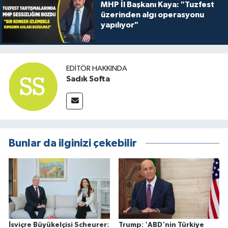
MHP İl Başkanı Kaya: "Tuzfest
üzerinden algı operasyonu
yapılıyor"
EDITÖR HAKKINDA
Sadık Softa
Bunlar da ilginizi çekebilir
İsviçre Büyükelçisi Scheurer:
Trump: 'ABD'nin Türkiye