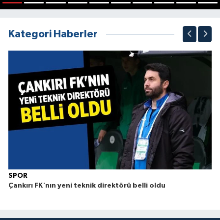
1
2
3
4
5
6
7
8
9
10
Kategori Haberler
SPOR
Çankırı FK'nın yeni teknik direktörü belli oldu