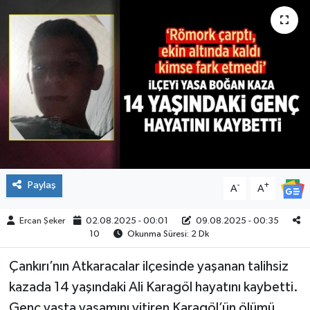
ÇEVRE
İLÇELER
RESMİ İLANLAR
KÜLTÜR
TURİZM
Paylaş
-
+
A
A
MAGAZİN
Ercan Şeker
02.08.2025 - 00:01
09.08.2025 - 00:35
10
Okunma Süresi: 2 Dk
VEFAT
Çankırı’nın Atkaracalar ilçesinde yaşanan talihsiz
BİLİM&TEKNOLOJİ
kazada 14 yaşındaki Ali Karagöl hayatını kaybetti.
BÖLGE
Genç yaşta yaşamını yitiren Karagöl’ün ölümü