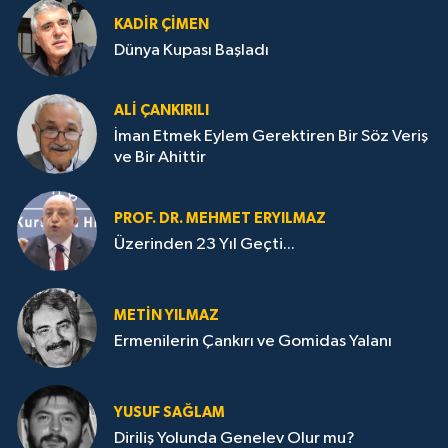
KADIR ÇIMEN
Dünya Kupası Başladı
ALI ÇANKIRILI
İman Etmek Eylem Gerektiren Bir Söz Veriş
ve Bir Ahittir
PROF. DR. MEHMET ERYILMAZ
Üzerinden 23 Yıl Geçti...
METIN YILMAZ
Ermenilerin Çankırı ve Gomidas Yalanı
YUSUF SAĞLAM
Diriliş Yolunda Genelev Olur mu?