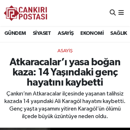
GÜNDEM
Nöbetçi Eczaneler
GÜNDEM
SİYASET
ASAYİŞ
EKONOMİ
SAĞLIK
SİYASET
Hava Durumu
ASAYİŞ
ASAYİŞ
Namaz Vakitleri
Atkaracalar’ı yasa boğan
EKONOMİ
Trafik Durumu
kaza: 14 Yaşındaki genç
hayatını kaybetti
SAĞLIK
Süper Lig Puan Durumu ve Fikstür
Çankırı’nın Atkaracalar ilçesinde yaşanan talihsiz
SPOR
Tüm Manşetler
kazada 14 yaşındaki Ali Karagöl hayatını kaybetti.
Genç yaşta yaşamını yitiren Karagöl’ün ölümü
EĞİTİM
Son Dakika Haberleri
ilçede büyük üzüntüye neden oldu.
YAŞAM
Haber Arşivi