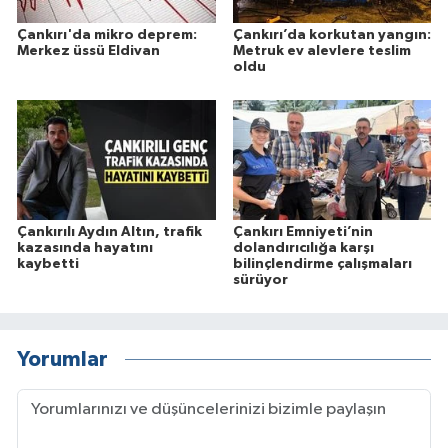
Çankırı'da mikro deprem:
Çankırı’da korkutan yangın:
Merkez üssü Eldivan
Metruk ev alevlere teslim
oldu
Çankırılı Aydın Altın, trafik
Çankırı Emniyeti’nin
kazasında hayatını
dolandırıcılığa karşı
kaybetti
bilinçlendirme çalışmaları
sürüyor
Yorumlar