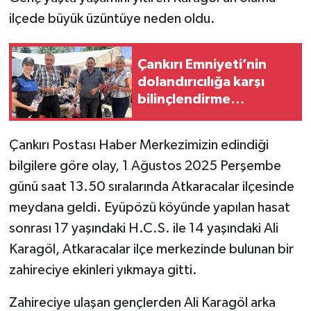
ilçede büyük üzüntüye neden oldu.
TÜRKİYE
Çankırı Emniyeti’nin
DÜNYA
dolandırıcılığa karşı
bilinçlendirme
çalışmaları sürüyor
Çankırı Postası Haber Merkezimizin edindiği
bilgilere göre olay, 1 Ağustos 2025 Perşembe
günü saat 13.50 sıralarında Atkaracalar ilçesinde
meydana geldi. Eyüpözü köyünde yapılan hasat
sonrası 17 yaşındaki H.C.S. ile 14 yaşındaki Ali
Karagöl, Atkaracalar ilçe merkezinde bulunan bir
zahireciye ekinleri yıkmaya gitti.
Zahireciye ulaşan gençlerden Ali Karagöl arka