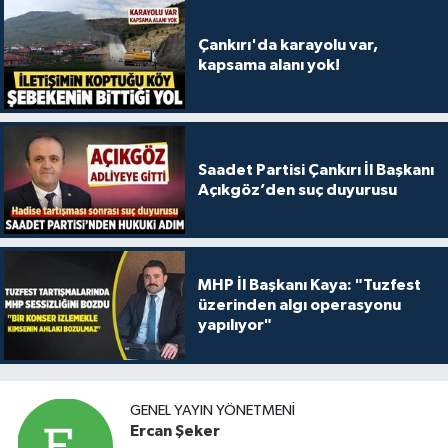
Çankırı'da karayolu var,
kapsama alanı yok!
Saadet Partisi Çankırı İl Başkanı
Açıkgöz’den suç duyurusu
MHP İl Başkanı Kaya: "Tuzfest
üzerinden algı operasyonu
yapılıyor"
GENEL YAYIN YÖNETMENI
Ercan Şeker