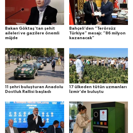
Bakan Göktaş'tan şehit
Bahçeli’den “Terörsüz
aileleri ve gazilere önemli
Türkiye” mesajı: “86 milyon
müjde
kazanacak”
11 şehri buluşturan Anadolu
17 ülkeden tütün uzmanları
Dostluk Rallisi başladı
İzmir’de buluştu