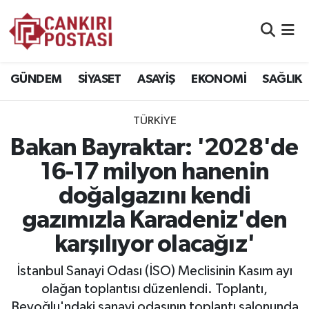
GÜNDEM
Nöbetçi Eczaneler
GÜNDEM
SİYASET
ASAYİŞ
EKONOMİ
SAĞLIK
SİYASET
Hava Durumu
TÜRKİYE
ASAYİŞ
Namaz Vakitleri
Bakan Bayraktar: '2028'de
EKONOMİ
Trafik Durumu
16-17 milyon hanenin
doğalgazını kendi
SAĞLIK
Süper Lig Puan Durumu ve Fikstür
gazımızla Karadeniz'den
SPOR
Tüm Manşetler
karşılıyor olacağız'
EĞİTİM
Son Dakika Haberleri
İstanbul Sanayi Odası (İSO) Meclisinin Kasım ayı
olağan toplantısı düzenlendi. Toplantı,
YAŞAM
Haber Arşivi
Beyoğlu'ndaki sanayi odasının toplantı salonunda