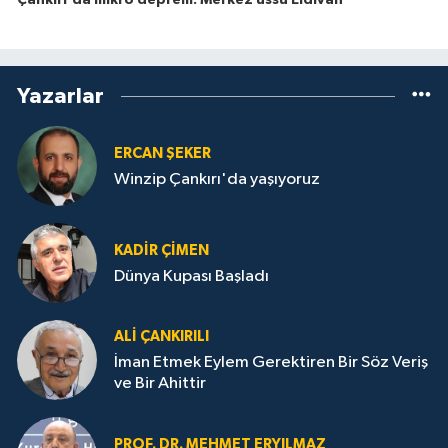
Çankırı'da mikro deprem: Merkez üssü Eldivan
Yazarlar
ERCAN ŞEKER
Winzip Çankırı'da yaşıyoruz
KADIR ÇIMEN
Dünya Kupası Başladı
ALI ÇANKIRILI
İman Etmek Eylem Gerektiren Bir Söz Veriş
ve Bir Ahittir
PROF. DR. MEHMET ERYILMAZ