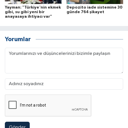
Yayman: "Türkiye'nin ekmek
Depozito iade sistemine 30
gibi, su gibi yeni bir
günde 764 şikayet
anayasaya ihtiyacı var"
Yorumlar
Gönder