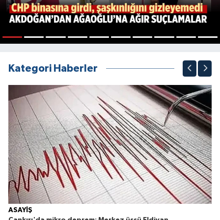
1
2
3
4
5
6
7
8
9
10
Kategori Haberler
ASAYİŞ