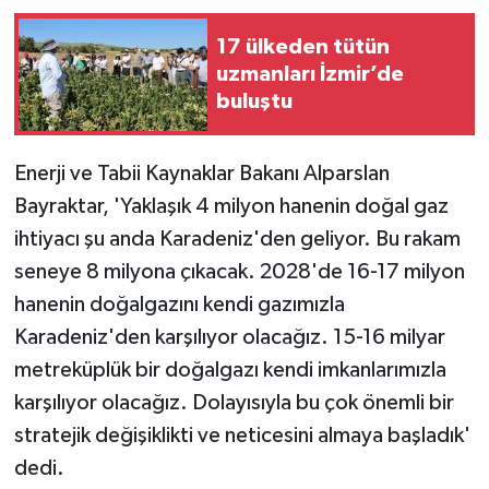
17 ülkeden tütün
TÜRKİYE
uzmanları İzmir’de
buluştu
DÜNYA
Enerji ve Tabii Kaynaklar Bakanı Alparslan
Bayraktar, 'Yaklaşık 4 milyon hanenin doğal gaz
ihtiyacı şu anda Karadeniz'den geliyor. Bu rakam
seneye 8 milyona çıkacak. 2028'de 16-17 milyon
hanenin doğalgazını kendi gazımızla
Karadeniz'den karşılıyor olacağız. 15-16 milyar
metreküplük bir doğalgazı kendi imkanlarımızla
karşılıyor olacağız. Dolayısıyla bu çok önemli bir
stratejik değişiklikti ve neticesini almaya başladık'
dedi.