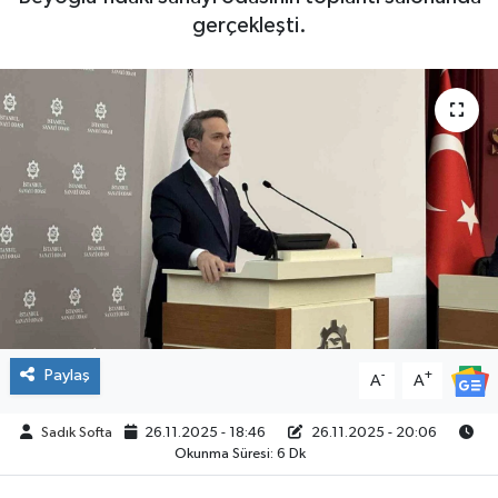
gerçekleşti.
ÇEVRE
İLÇELER
RESMİ İLANLAR
KÜLTÜR
TURİZM
MAGAZİN
Paylaş
-
+
VEFAT
A
A
Sadık Softa
26.11.2025 - 18:46
26.11.2025 - 20:06
BİLİM&TEKNOLOJİ
Okunma Süresi: 6 Dk
BÖLGE