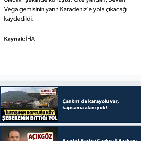
olacak" şeklinde konuştu. Öte yandan, Seven
Vega gemisinin yarın Karadeniz’e yola çıkacağı
kaydedildi.
Kaynak:
İHA
Çankırı'da karayolu var,
kapsama alanı yok!
Saadet Partisi Çankırı İl Başkanı