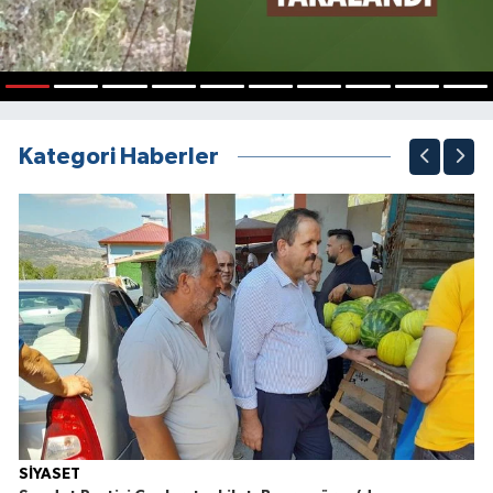
1
2
3
4
5
6
7
8
9
10
Kategori Haberler
SİYASET