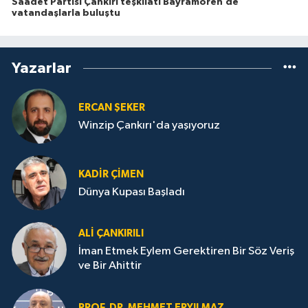
Saadet Partisi Çankırı teşkilatı Bayramören’de
vatandaşlarla buluştu
Yazarlar
ERCAN ŞEKER
Winzip Çankırı'da yaşıyoruz
KADIR ÇIMEN
Dünya Kupası Başladı
ALI ÇANKIRILI
İman Etmek Eylem Gerektiren Bir Söz Veriş
ve Bir Ahittir
PROF. DR. MEHMET ERYILMAZ