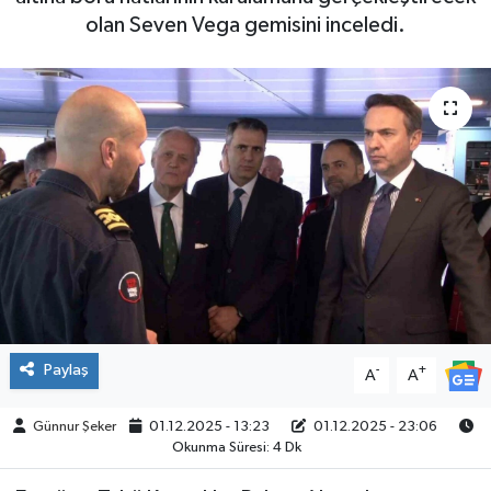
olan Seven Vega gemisini inceledi.
ÇEVRE
İLÇELER
RESMİ İLANLAR
KÜLTÜR
TURİZM
MAGAZİN
Paylaş
-
+
VEFAT
A
A
Günnur Şeker
01.12.2025 - 13:23
01.12.2025 - 23:06
BİLİM&TEKNOLOJİ
Okunma Süresi: 4 Dk
BÖLGE