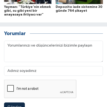
Yayman: "Türkiye'nin ekmek
Depozito iade sistemine 30
gibi, su gibi yeni bir
günde 764 şikayet
anayasaya ihtiyacı var"
Yorumlar