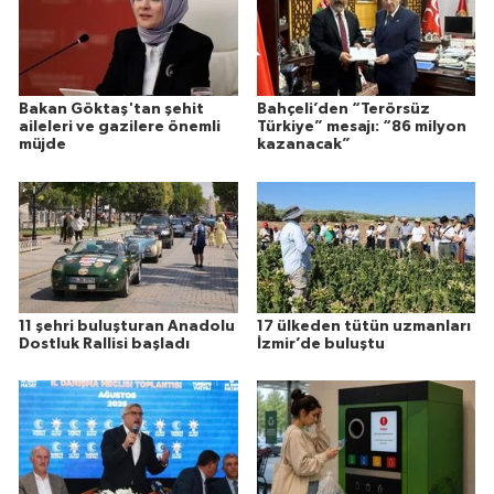
Bakan Göktaş'tan şehit
Bahçeli’den “Terörsüz
aileleri ve gazilere önemli
Türkiye” mesajı: “86 milyon
müjde
kazanacak”
11 şehri buluşturan Anadolu
17 ülkeden tütün uzmanları
Dostluk Rallisi başladı
İzmir’de buluştu