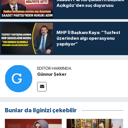
Açıkgöz’den suç duyurusu
MHP İl Başkanı Kaya: "Tuzfest
üzerinden algı operasyonu
yapılıyor"
EDITÖR HAKKINDA
Günnur Şeker
Bunlar da ilginizi çekebilir