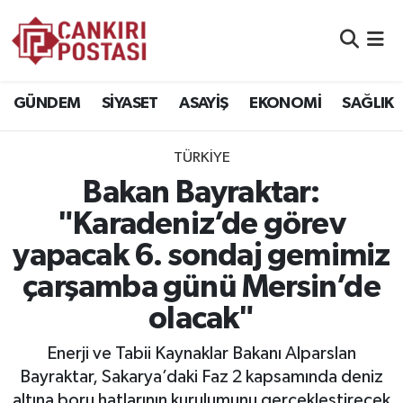
GÜNDEM
Nöbetçi Eczaneler
GÜNDEM
SİYASET
ASAYİŞ
EKONOMİ
SAĞLIK
SİYASET
Hava Durumu
TÜRKİYE
ASAYİŞ
Namaz Vakitleri
Bakan Bayraktar:
EKONOMİ
Trafik Durumu
"Karadeniz’de görev
yapacak 6. sondaj gemimiz
SAĞLIK
Süper Lig Puan Durumu ve Fikstür
çarşamba günü Mersin’de
SPOR
Tüm Manşetler
olacak"
EĞİTİM
Son Dakika Haberleri
Enerji ve Tabii Kaynaklar Bakanı Alparslan
Bayraktar, Sakarya’daki Faz 2 kapsamında deniz
YAŞAM
Haber Arşivi
altına boru hatlarının kurulumunu gerçekleştirecek