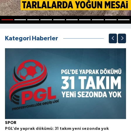
1
2
3
4
5
6
7
8
9
10
Kategori Haberler
SPOR
PGL’de yaprak dökümü: 31 takım yeni sezonda yok