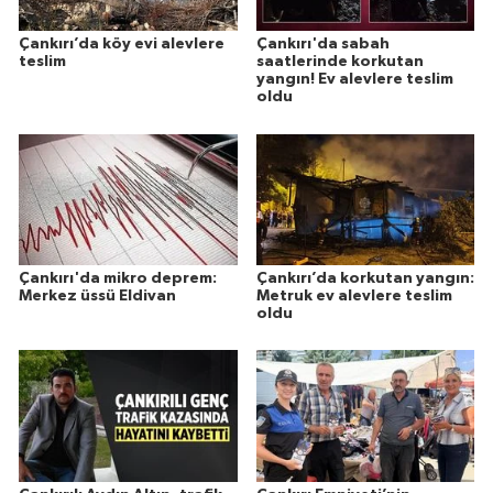
Çankırı’da köy evi alevlere
Çankırı'da sabah
teslim
saatlerinde korkutan
yangın! Ev alevlere teslim
oldu
Çankırı'da mikro deprem:
Çankırı’da korkutan yangın:
Merkez üssü Eldivan
Metruk ev alevlere teslim
oldu