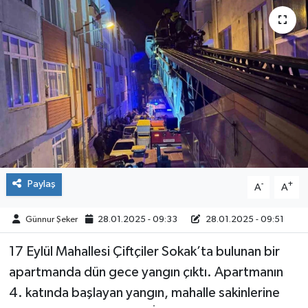
ÇEVRE
İLÇELER
RESMİ İLANLAR
KÜLTÜR
TURİZM
Paylaş
-
+
A
A
MAGAZİN
Günnur Şeker
28.01.2025 - 09:33
28.01.2025 - 09:51
VEFAT
17 Eylül Mahallesi Çiftçiler Sokak’ta bulunan bir
BİLİM&TEKNOLOJİ
apartmanda dün gece yangın çıktı. Apartmanın
4. katında başlayan yangın, mahalle sakinlerine
BÖLGE