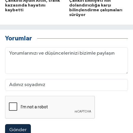
Çankırılı Aydın Altın, trafik
Çankırı Emniyeti’nin
kazasında hayatını
dolandırıcılığa karşı
kaybetti
bilinçlendirme çalışmaları
sürüyor
Yorumlar
Gönder