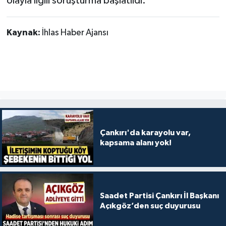
olayla ilgili soruşturma başlatıldı.
Kaynak:
İhlas Haber Ajansı
Çankırı'da karayolu var,
kapsama alanı yok!
Saadet Partisi Çankırı İl Başkanı
Açıkgöz’den suç duyurusu