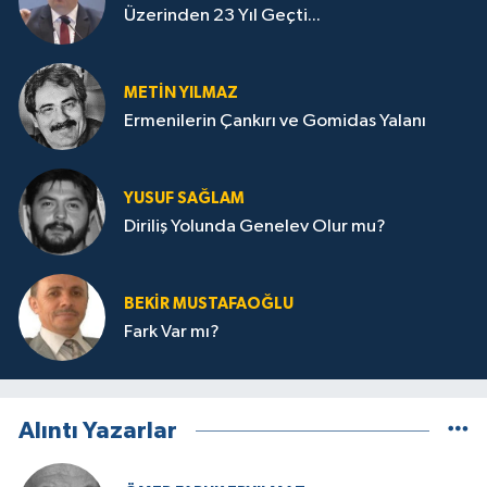
Üzerinden 23 Yıl Geçti...
METIN YILMAZ
Ermenilerin Çankırı ve Gomidas Yalanı
YUSUF SAĞLAM
Diriliş Yolunda Genelev Olur mu?
BEKIR MUSTAFAOĞLU
Fark Var mı?
Alıntı Yazarlar