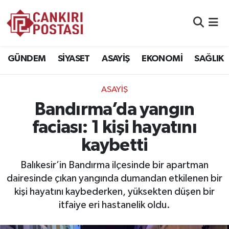
GÜNDEM
Nöbetçi Eczaneler
GÜNDEM
SİYASET
ASAYİŞ
EKONOMİ
SAĞLIK
SİYASET
Hava Durumu
ASAYİŞ
ASAYİŞ
Namaz Vakitleri
Bandırma’da yangın
EKONOMİ
Trafik Durumu
faciası: 1 kişi hayatını
kaybetti
SAĞLIK
Süper Lig Puan Durumu ve Fikstür
Balıkesir’in Bandırma ilçesinde bir apartman
SPOR
Tüm Manşetler
dairesinde çıkan yangında dumandan etkilenen bir
kişi hayatını kaybederken, yüksekten düşen bir
EĞİTİM
Son Dakika Haberleri
itfaiye eri hastanelik oldu.
YAŞAM
Haber Arşivi