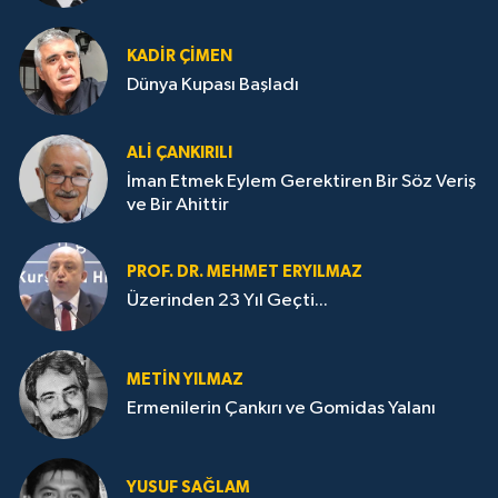
KADIR ÇIMEN
Dünya Kupası Başladı
ALI ÇANKIRILI
İman Etmek Eylem Gerektiren Bir Söz Veriş
ve Bir Ahittir
PROF. DR. MEHMET ERYILMAZ
Üzerinden 23 Yıl Geçti...
METIN YILMAZ
Ermenilerin Çankırı ve Gomidas Yalanı
YUSUF SAĞLAM