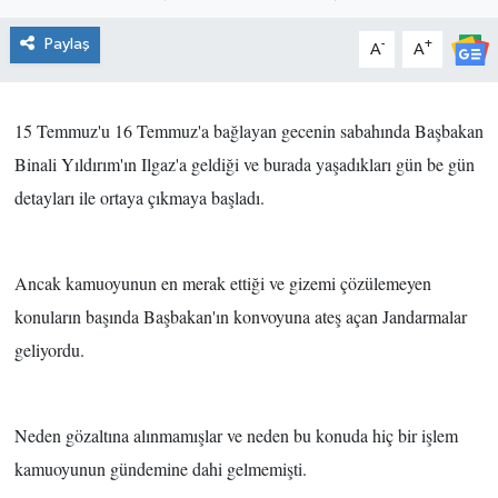
ÇEVRE
Paylaş
-
+
A
A
İLÇELER
15 Temmuz'u 16 Temmuz'a bağlayan gecenin sabahında Başbakan
RESMİ İLANLAR
Binali Yıldırım'ın Ilgaz'a geldiği ve burada yaşadıkları gün be gün
detayları ile ortaya çıkmaya başladı.
KÜLTÜR
TURİZM
Ancak kamuoyunun en merak ettiği ve gizemi çözülemeyen
konuların başında Başbakan'ın konvoyuna ateş açan Jandarmalar
MAGAZİN
geliyordu.
VEFAT
Neden gözaltına alınmamışlar ve neden bu konuda hiç bir işlem
BİLİM&TEKNOLOJİ
kamuoyunun gündemine dahi gelmemişti.
BÖLGE