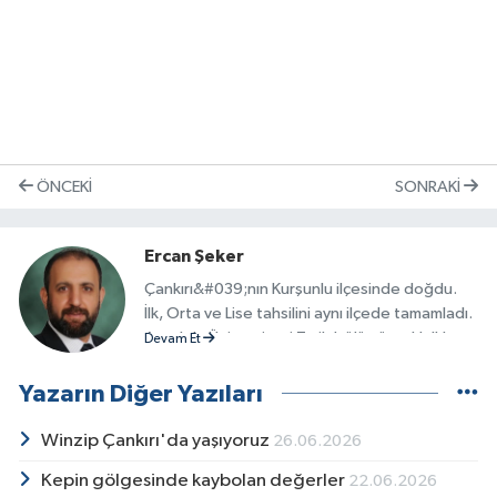
ÖNCEKI
SONRAKI
Ercan Şeker
Çankırı&#039;nın Kurşunlu ilçesinde doğdu.
İlk, Orta ve Lise tahsilini aynı ilçede tamamladı.
Anadolu Üniversitesi Tarih bölümü ve Halkla
Devam Et
İlişkiler ve Reklamcılık bölümünü bitirdi. Halen
Tarih Anabilim dalında yükseklisans
Yazarın Diğer Yazıları
öğrencisidir. Çeşitli Sivil Toplum ve Yardım
Kuruluşlarında görev aldı. Askerliğinin
Winzip Çankırı'da yaşıyoruz
26.06.2026
ardından 2004 yılında Çankırı&#039;da ilk
Kepin gölgesinde kaybolan değerler
22.06.2026
organizasyon şirketini kurdu. Bir dönem