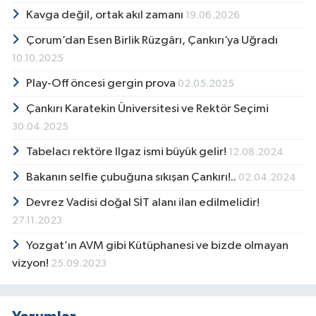
tiyatro yapımcılığı ve organizasyonlarında
Kavga değil, ortak akıl zamanı
19.06.2026
bulundu. Savaş Belgeseli adlı Irak Savaşını
konu alan ilk amatör belgesel film çalışmasına
Çorum’dan Esen Birlik Rüzgârı, Çankırı’ya Uğradı
imza attı. Sadece iki sayı çıkabilen kısa ömürlü
10.10.2025
Çankırım Dergisinin Genel Yayın
Play-Off öncesi gergin prova
02.05.2025
Yönetmenliğinin ardından 15. sayı yayımlanan
Çankırı Dergisinin temsilciliği ile dergi hazırlık
Çankırı Karatekin Üniversitesi ve Rektör Seçimi
aşamasında yer aldı. Daha sonra Haftalık
30.04.2025
yayımlanan Çankırı Postası Gazetesini kurdu
ve Sorumlu Yazı İşleri Müdürlüğü görevini
Tabelacı rektöre Ilgaz ismi büyük gelir!
12.08.2024
halen yürütmektedir. İhlas Haber Ajansı, Ajans
Bakanın selfie çubuğuna sıkışan Çankırı!..
02.04.2024
Haber Türk muhabirliklerinin ardından Sabah
Gazetesi Muhabirliği görevlerinde bulundu
Devrez Vadisi doğal SİT alanı ilan edilmelidir!
Anadolu Yayıncılar Birliği Çankırı Temsilcisidir.
27.11.2023
Ayrıca İnternet yayıncılığında 12. yılına giren
Çankırı Postası ve Kurşunlu Haber sitelerinde
Yozgat’ın AVM gibi Kütüphanesi ve bizde olmayan
makaleleri yayınlanmaktadır. İhtisaslaşma
vizyon!
25.09.2023
alanlarının başında Siyasal Pazarlama uzmanlığı
gelmektedir. Danışmanlık, Görsel Prodüksiyon,
Grafik Tasarım, Fotoğraf, Web Tasarım,