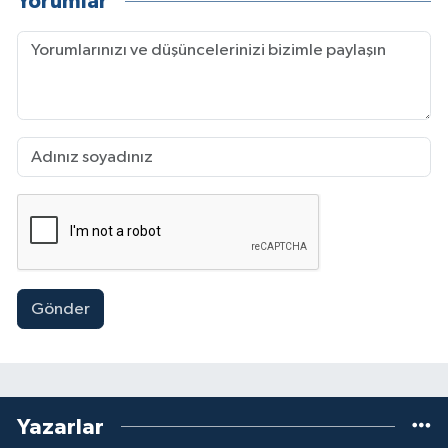
Yorumlar
Hosting ve Domain hizmeti gibi Tanıtım ve
Reklam alanında faaliyet yürütmektedir. İlgi
alanlarının başında okumak, gezmek,
araştırmak ve doğa sporları gelmektedir.
Gönder
Yazarlar