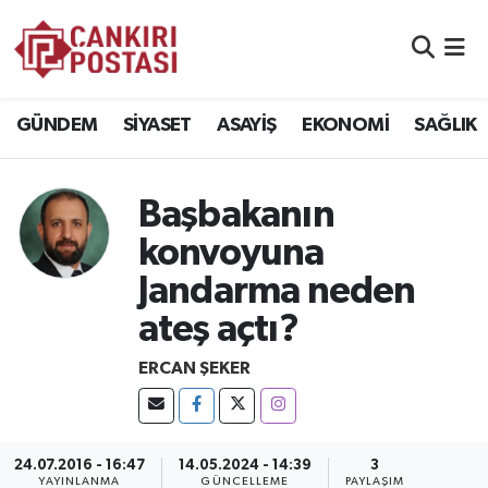
GÜNDEM
Nöbetçi Eczaneler
GÜNDEM
SİYASET
ASAYİŞ
EKONOMİ
SAĞLIK
SİYASET
Hava Durumu
ASAYİŞ
Namaz Vakitleri
Başbakanın
konvoyuna
EKONOMİ
Trafik Durumu
Jandarma neden
SAĞLIK
Süper Lig Puan Durumu ve Fikstür
ateş açtı?
SPOR
Tüm Manşetler
ERCAN ŞEKER
EĞİTİM
Son Dakika Haberleri
24.07.2016 - 16:47
14.05.2024 - 14:39
3
YAŞAM
Haber Arşivi
YAYINLANMA
GÜNCELLEME
PAYLAŞIM