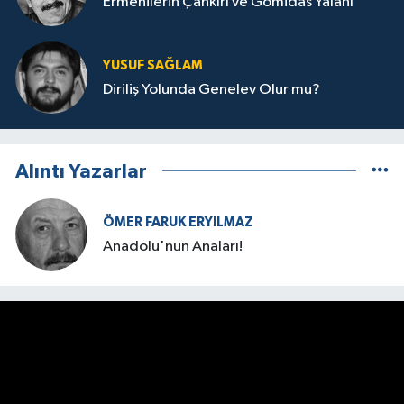
Ermenilerin Çankırı ve Gomidas Yalanı
YUSUF SAĞLAM
Diriliş Yolunda Genelev Olur mu?
Alıntı Yazarlar
ÖMER FARUK ERYILMAZ
Anadolu'nun Anaları!