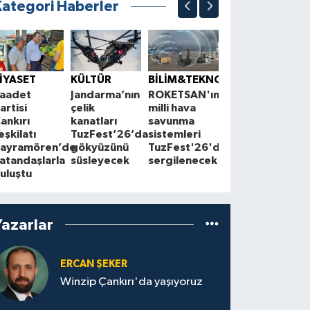
Kategori Haberler
ÇEVRE
K
Çankırı'da
S
İYASET
KÜLTÜR
BİLİM&TEKNOLOJİ
çiftçilerle
1
aadet
Jandarma’nın
ROKETSAN'ın
Cuma
A
artisi
çelik
milli hava
buluşmaları
z
ankırı
kanatları
savunma
sürüyor
a
eşkilatı
TuzFest’26’da
sistemleri
ayramören’de
gökyüzünü
TuzFest'26'da
atandaşlarla
süsleyecek
sergilenecek
uluştu
Yazarlar
ERCAN ŞEKER
Winzip Çankırı'da yaşıyoruz