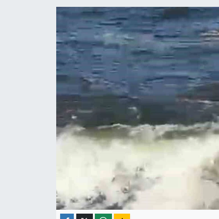
ÇEVRE
İLÇELER
RESMİ İLANLAR
KÜLTÜR
TURİZM
MAGAZİN
VEFAT
BİLİM&TEKNOLOJİ
BÖLGE