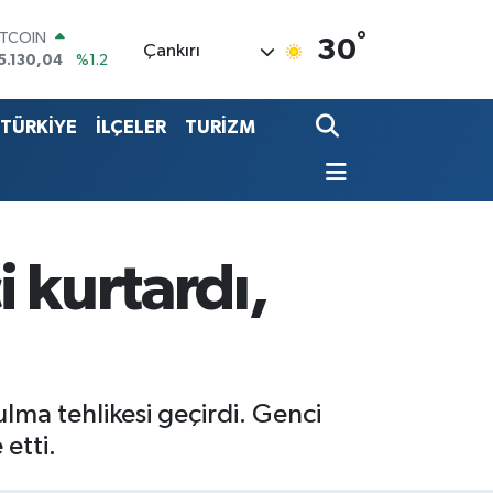
ITCOIN
5.130,04
%1.2
°
30
Çankırı
OLAR
7,7106
%0.17
URO
5,1652
%0.27
TÜRKİYE
İLÇELER
TURİZM
TERLİN
4,4046
%0.35
.ALTIN
648.99
%2.59
İST100
3.773
%-19
 kurtardı,
lma tehlikesi geçirdi. Genci
etti.