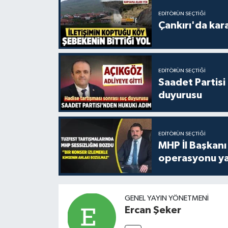
EDITÖRÜN SEÇTIĞI
Çankırı'da kar
EDITÖRÜN SEÇTIĞI
Saadet Partisi
duyurusu
EDITÖRÜN SEÇTIĞI
MHP İl Başkanı
operasyonu ya
GENEL YAYIN YÖNETMENI
Ercan Şeker