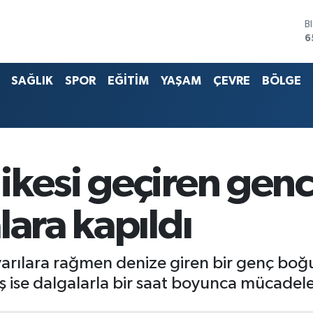
B
6
D
4
E
5
SAĞLIK
SPOR
EĞİTİM
YAŞAM
ÇEVRE
BÖLGE
S
6
G
6
B
1
kesi geçiren genci
lara kapıldı
arılara rağmen denize giren bir genç boğu
 ise dalgalarla bir saat boyunca mücadele 