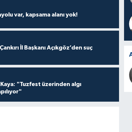
ayolu var, kapsama alanı yok!
 Çankırı İl Başkanı Açıkgöz’den suç
A
 Kaya: "Tuzfest üzerinden algı
pılıyor"