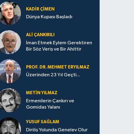
KADIR ÇIMEN
Dünya Kupası Başladı
ALI ÇANKIRILI
İman Etmek Eylem Gerektiren
Bir Söz Veriş ve Bir Ahittir
PROF. DR. MEHMET ERYILMAZ
Üzerinden 23 Yıl Geçti...
METIN YILMAZ
Ermenilerin Çankırı ve
Gomidas Yalanı
YUSUF SAĞLAM
Diriliş Yolunda Genelev Olur