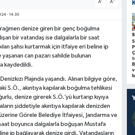
-
+
A
A
24 - 14:30
ra rağmen denize giren bir genç boğulma
S
ışan bir vatandaş ise dalgalarla bir saat
S
n şahsı kurtarmak için itfaiye eri beline ip
P
Ç
 yaşanan can pazarı sahilde bulunan
t
B
a kaydedildi.
v
b
 Denizkızı Plajında yaşandı. Alınan bilgiye göre,
aki S.Ö., akıntıya kapılarak boğulma tehlikesi
rlu, denize girerek S.Ö.’yü kurtarıp kıyıya
ların şiddetiyle akıntıya kapılarak denizden
 üzerine Görele Belediye İtfaiyesi, Jandarma ve
bir saat boyunca dalgalarla boğuşan Mustafa
eline ip bağlayarak denize girdi. Vatandaşların