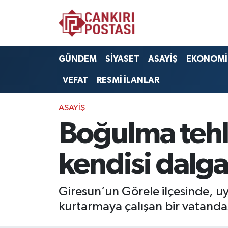
GÜNDEM
Nöbetçi Eczaneler
GÜNDEM
SİYASET
ASAYİŞ
EKONOMİ
SİYASET
Hava Durumu
VEFAT
RESMİ İLANLAR
ASAYİŞ
Namaz Vakitleri
ASAYİŞ
EKONOMİ
Trafik Durumu
Boğulma tehli
SAĞLIK
Süper Lig Puan Durumu ve Fikstür
kendisi dalga
SPOR
Tüm Manşetler
Giresun’un Görele ilçesinde, uy
EĞİTİM
Son Dakika Haberleri
kurtarmaya çalışan bir vatandaş
YAŞAM
Haber Arşivi