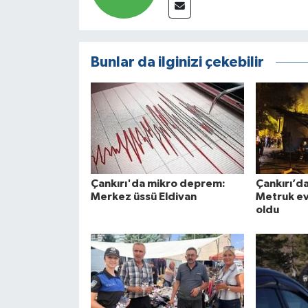
Bunlar da ilginizi çekebilir
Çankırı'da mikro deprem:
Çankırı’d
Merkez üssü Eldivan
Metruk ev
oldu