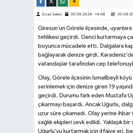
TÜRKİYE
Ercan Şeker
30.09.2024 - 14:08
30.09.20
Giresun’un Görele ilçesinde, uyarıla
DÜNYA
tehlikesi geçirdi. Genci kurtarmaya çal
boyunca mücadele etti. Dalgalara kapıla
bağlayarak denize girdi. Karadeniz’de
vatandaşlar tarafından cep telefonuyl
Olay, Görele ilçesinin İsmailbeyli köyü
serinlemek için denize giren 19 yaşınd
geçirdi. Durumu fark eden Mustafa Uğu
çıkarmayı başardı. Ancak Uğurlu, dalga
uzur süre çıkamadı. Olay yerine ihbar
sağlık ekipleri sevk edildi. Yaklaşık 
Uğurlu’yu kurtarmak için itfaiye eri, b