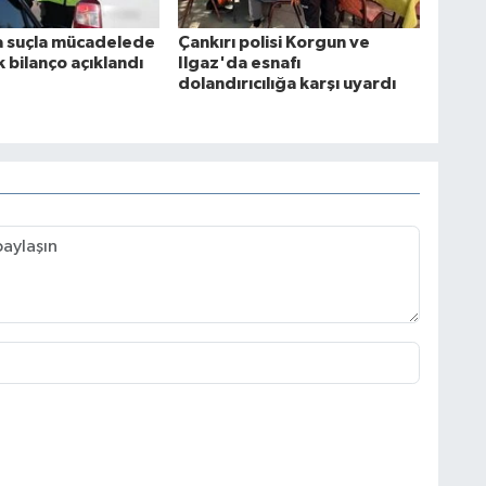
a suçla mücadelede
Çankırı polisi Korgun ve
ık bilanço açıklandı
Ilgaz'da esnafı
dolandırıcılığa karşı uyardı