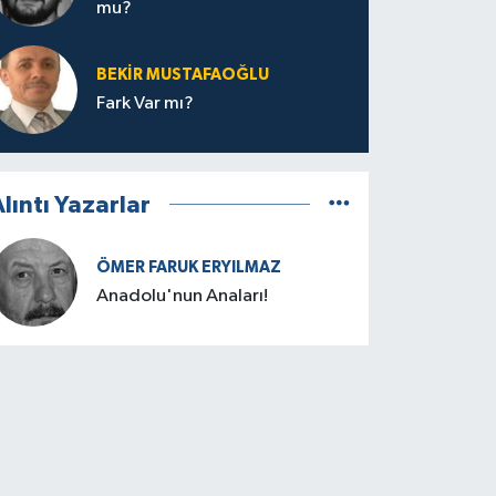
mu?
BEKIR MUSTAFAOĞLU
Fark Var mı?
lıntı Yazarlar
ÖMER FARUK ERYILMAZ
Anadolu'nun Anaları!