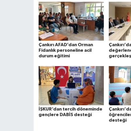
Çankırı AFAD’dan Orman
Çankırı’d
Fidanlık personeline acil
değerlend
durum eğitimi
gerçekleşt
İŞKUR’dan tercih döneminde
Çankırı'da
gençlere DABİS desteği
öğrencile
desteği