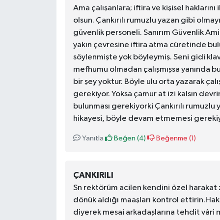
Ama çalışanlara; iftira ve kişisel hakların
olsun. Çankırılı rumuzlu yazan gibi olmayı
güvenlik personeli. Sanırım Güvenlik Amir
yakın çevresine iftira atma cüretinde bul
söylenmişte yok böyleymiş. Seni gidi kla
mefhumu olmadan çalışmışsa yanında bul
bir şey yoktur. Böyle ulu orta yazarak çalı
gerekiyor. Yoksa çamur at izi kalsın devr
bulunması gerekiyorki Çankırılı rumuzlu
hikayesi, böyle devam etmemesi gerekiyo
Yanıtla
Beğen (
4
)
Beğenme (
1
)
ÇANKIRILI
Sn rektörüm acilen kendini özel haraka
dönük aldığı maaşları kontrol ettirin.Hak
diyerek mesai arkadaşlarına tehdit vâri 