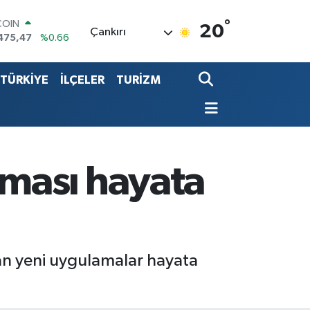
°
LAR
20
Çankırı
5971
%0.05
RO
1336
%0.18
TÜRKİYE
İLÇELER
TURİZM
RLİN
2534
%0.22
LTIN
7.85
%0.54
T100
703
%0
COIN
ması hayata
475,47
%0.66
dan yeni uygulamalar hayata