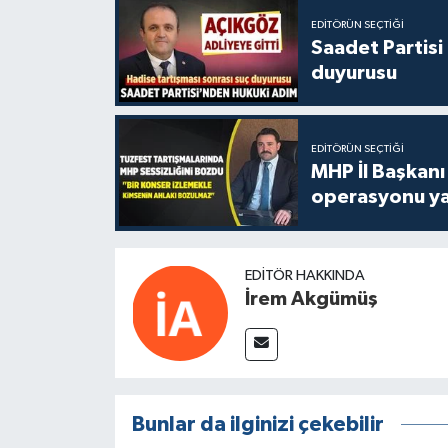
EDITÖRÜN SEÇTIĞI
Saadet Partisi
duyurusu
EDITÖRÜN SEÇTIĞI
MHP İl Başkanı
operasyonu ya
EDITÖR HAKKINDA
İrem Akgümüş
Bunlar da ilginizi çekebilir