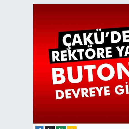
ÇEVRE
İLÇELER
RESMİ İLANLAR
KÜLTÜR
TURİZM
MAGAZİN
VEFAT
BİLİM&TEKNOLOJİ
BÖLGE