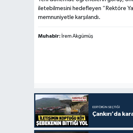
iletebilmesini hedefleyen “Rektöre Ya
memnuniyetle karşılandı.
Muhabir:
İrem Akgümüş
EDITÖRÜN SEÇTIĞI
Çankırı'da kar