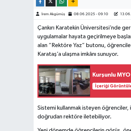
TÜRKİYE
İrem Akgümüş
08.06.2025 - 09:10
13.06.
Çankırı Karatekin Üniversitesi’nde ge
DÜNYA
uygulamalar hayata geçirilmeye başlan
alan “Rektöre Yaz” butonu, öğrencile
Karataş’a ulaşma imkânı sunuyor.
Kurşunlu MYO 
İçeriği Görüntül
Sistemi kullanmak isteyen öğrenciler, ilg
doğrudan rektöre iletebiliyor.
Yeni dönemde öğrencilerin görüş, öner