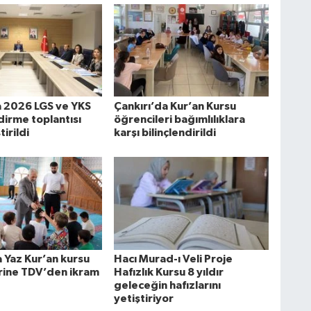
a 2026 LGS ve YKS
Çankırı’da Kur’an Kursu
irme toplantısı
öğrencileri bağımlılıklara
irildi
karşı bilinçlendirildi
 Yaz Kur’an kursu
Hacı Murad-ı Veli Proje
rine TDV’den ikram
Hafızlık Kursu 8 yıldır
geleceğin hafızlarını
yetiştiriyor