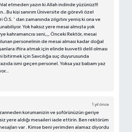
ı ihlal etmeden yazın ki Allah indinde yüzünüz!!!
n...Bu kişi sanırım Üniversite de görevli özel
i Ö.S. ' dan zamanında zılgıtını yemiş ki ona ve
unabiliyor. Yok haksız yere mesai almışta yok
vye kahramancısı seni,,, Önceki Rektör, mesai
unan personelinin de mesai alması kadar doğal
şanlara iftira atmak için elinde kuvvetli delil olması
ini bitirmek için Savcılığa suç duyurusunda
 yazıda ismi geçen personel. Yoksa yaz babam yaz
r...
1 yıl önce
t zanneden korumanizin ve şoförünüzün geriye
siz yere aldığı mesaileri iade ettirin. Ben rektörüm
mesajları var . Kimse beni yerimden alamaz diyordu