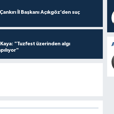
 Çankırı İl Başkanı Açıkgöz’den suç
 Kaya: "Tuzfest üzerinden algı
A
pılıyor"