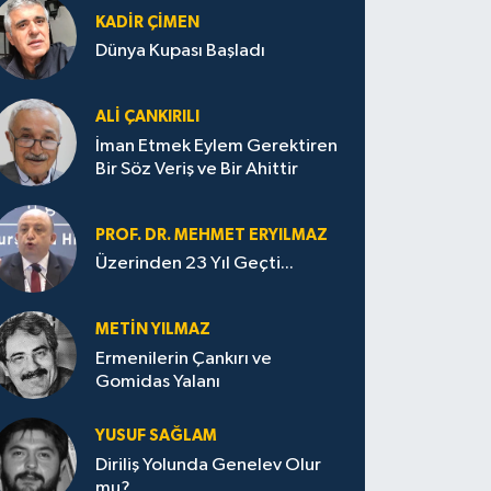
KADIR ÇIMEN
Dünya Kupası Başladı
ALI ÇANKIRILI
İman Etmek Eylem Gerektiren
Bir Söz Veriş ve Bir Ahittir
PROF. DR. MEHMET ERYILMAZ
Üzerinden 23 Yıl Geçti...
METIN YILMAZ
Ermenilerin Çankırı ve
Gomidas Yalanı
YUSUF SAĞLAM
Diriliş Yolunda Genelev Olur
mu?