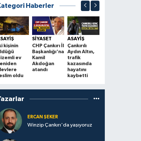
Kategori Haberler
SİYASET
Bahçeli’den
Ç
SAYİŞ
SİYASET
ASAYİŞ
“Terörsüz
B
ki kişinin
CHP Çankırı İl
Çankırılı
Türkiye”
a
ldüğü
Başkanlığı'na
Aydın Altın,
mesajı: “86
y
izemli ev
Kamil
trafik
milyon
t
eniden
Akdoğan
kazasında
kazanacak”
levlere
atandı
hayatını
eslim oldu
kaybetti
Yazarlar
ERCAN ŞEKER
Winzip Çankırı'da yaşıyoruz