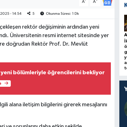
-
+
A
A
2025 - 14:54
5
Okunma Süresi: 1 Dk
rçekleşen rektör değişiminin ardından yeni
dı. Üniversitenin resmi internet sitesinde yer
A
İ
re doğrudan Rektör Prof. Dr. Mevlüt
ö
g
y
a
t
yeni bölümleriyle öğrencilerini bekliyor
e
ili alana iletişim bilgilerini girerek mesajlarını
i ve sorunlarını daha etkin şekilde