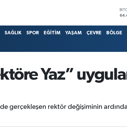
DO
47,
EU
55,
SAĞLIK
SPOR
EĞİTİM
YAŞAM
ÇEVRE
BÖLGE
STE
64,
G.A
652
BİS
13.
BIT
töre Yaz” uygula
64.
’nde gerçekleşen rektör değişiminin ardın