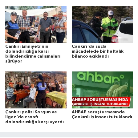
Çankırı Emniyeti’nin
Çankırı'da suçla
dolandırıcılığa karşı
mücadelede bir haftalık
bilinçlendirme çalışmaları
bilanço açıklandı
sürüyor
Çankırı polisi Korgun ve
AHBAP soruşturmasında
Ilgaz'da esnafı
Çankırılı iş insanı tutuklandı
dolandırıcılığa karşı uyardı