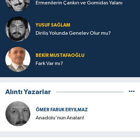
Ermenilerin Çankırı ve Gomidas Yalanı
YUSUF SAĞLAM
Diriliş Yolunda Genelev Olur mu?
BEKIR MUSTAFAOĞLU
Fark Var mı?
Alıntı Yazarlar
ÖMER FARUK ERYILMAZ
Anadolu'nun Anaları!