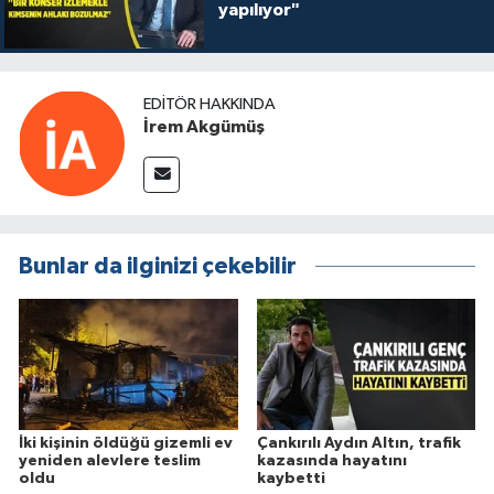
yapılıyor"
EDITÖR HAKKINDA
İrem Akgümüş
Bunlar da ilginizi çekebilir
İki kişinin öldüğü gizemli ev
Çankırılı Aydın Altın, trafik
yeniden alevlere teslim
kazasında hayatını
oldu
kaybetti