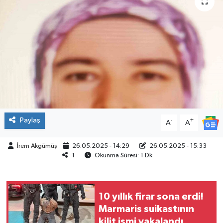
ÇEVRE
İLÇELER
RESMİ İLANLAR
KÜLTÜR
TURİZM
Paylaş
-
+
A
A
MAGAZİN
İrem Akgümüş
26.05.2025 - 14:29
26.05.2025 - 15:33
1
Okunma Süresi: 1 Dk
VEFAT
BİLİM&TEKNOLOJİ
10 yıllık firar sona erdi!
Marmaris suikastının
kilit ismi yakalandı
BÖLGE