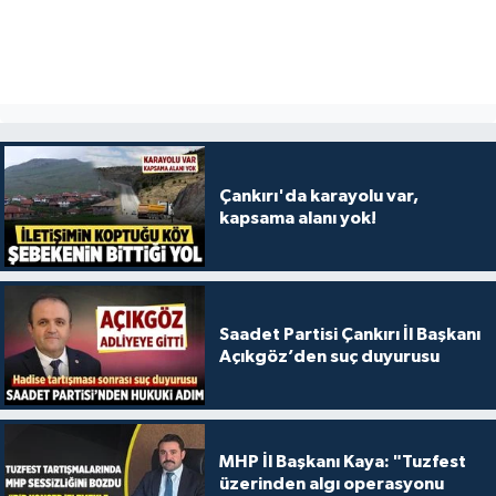
Çankırı'da karayolu var,
kapsama alanı yok!
Saadet Partisi Çankırı İl Başkanı
Açıkgöz’den suç duyurusu
MHP İl Başkanı Kaya: "Tuzfest
üzerinden algı operasyonu