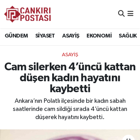
GÜNDEM
Nöbetçi Eczaneler
GÜNDEM
SİYASET
ASAYİŞ
EKONOMİ
SAĞLIK
SİYASET
Hava Durumu
ASAYİŞ
ASAYİŞ
Namaz Vakitleri
Cam silerken 4’üncü kattan
EKONOMİ
Trafik Durumu
düşen kadın hayatını
kaybetti
SAĞLIK
Süper Lig Puan Durumu ve Fikstür
Ankara’nın Polatlı ilçesinde bir kadın sabah
SPOR
Tüm Manşetler
saatlerinde cam sildiği sırada 4’üncü kattan
düşerek hayatını kaybetti.
EĞİTİM
Son Dakika Haberleri
YAŞAM
Haber Arşivi