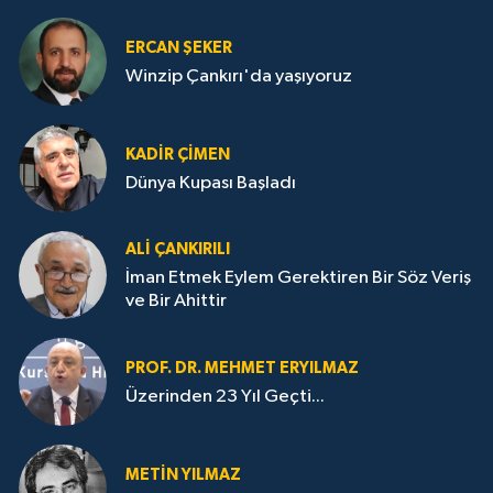
ERCAN ŞEKER
Winzip Çankırı'da yaşıyoruz
KADIR ÇIMEN
Dünya Kupası Başladı
ALI ÇANKIRILI
İman Etmek Eylem Gerektiren Bir Söz Veriş
ve Bir Ahittir
PROF. DR. MEHMET ERYILMAZ
Üzerinden 23 Yıl Geçti...
METIN YILMAZ