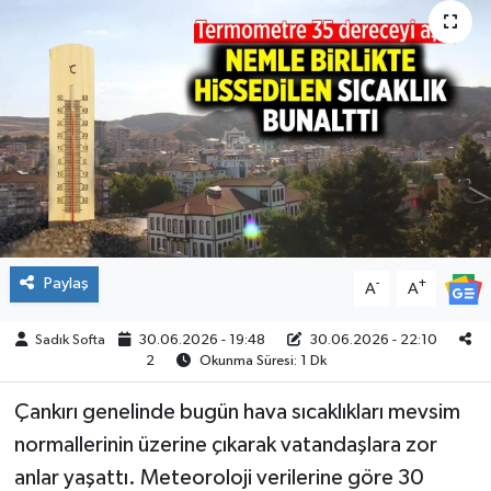
ÇEVRE
İLÇELER
RESMİ İLANLAR
KÜLTÜR
TURİZM
Paylaş
-
+
A
A
MAGAZİN
Sadık Softa
30.06.2026 - 19:48
30.06.2026 - 22:10
2
Okunma Süresi: 1 Dk
VEFAT
Çankırı genelinde bugün hava sıcaklıkları mevsim
BİLİM&TEKNOLOJİ
normallerinin üzerine çıkarak vatandaşlara zor
anlar yaşattı. Meteoroloji verilerine göre 30
BÖLGE