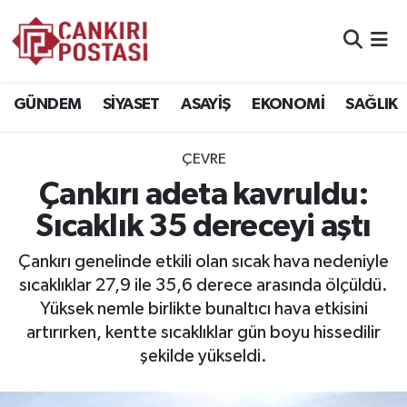
GÜNDEM
Nöbetçi Eczaneler
GÜNDEM
SİYASET
ASAYİŞ
EKONOMİ
SAĞLIK
SİYASET
Hava Durumu
ÇEVRE
ASAYİŞ
Namaz Vakitleri
Çankırı adeta kavruldu:
EKONOMİ
Trafik Durumu
Sıcaklık 35 dereceyi aştı
SAĞLIK
Süper Lig Puan Durumu ve Fikstür
Çankırı genelinde etkili olan sıcak hava nedeniyle
sıcaklıklar 27,9 ile 35,6 derece arasında ölçüldü.
SPOR
Tüm Manşetler
Yüksek nemle birlikte bunaltıcı hava etkisini
artırırken, kentte sıcaklıklar gün boyu hissedilir
EĞİTİM
Son Dakika Haberleri
şekilde yükseldi.
YAŞAM
Haber Arşivi