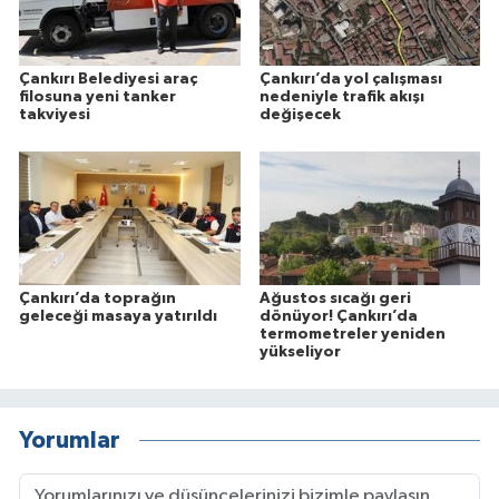
Çankırı Belediyesi araç
Çankırı’da yol çalışması
filosuna yeni tanker
nedeniyle trafik akışı
takviyesi
değişecek
Çankırı’da toprağın
Ağustos sıcağı geri
geleceği masaya yatırıldı
dönüyor! Çankırı’da
termometreler yeniden
yükseliyor
Yorumlar