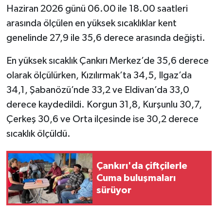
Haziran 2026 günü 06.00 ile 18.00 saatleri
TÜRKİYE
arasında ölçülen en yüksek sıcaklıklar kent
genelinde 27,9 ile 35,6 derece arasında değişti.
DÜNYA
En yüksek sıcaklık Çankırı Merkez’de 35,6 derece
olarak ölçülürken, Kızılırmak’ta 34,5, Ilgaz’da
34,1, Şabanözü’nde 33,2 ve Eldivan’da 33,0
derece kaydedildi. Korgun 31,8, Kurşunlu 30,7,
Çerkeş 30,6 ve Orta ilçesinde ise 30,2 derece
sıcaklık ölçüldü.
Çankırı'da çiftçilerle
Cuma buluşmaları
sürüyor