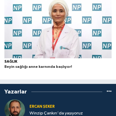
SAĞLIK
Beyin sağlığı anne karnında başlıyor!
T
k
Yazarlar
ERCAN ŞEKER
Winzip Çankırı'da yaşıyoruz