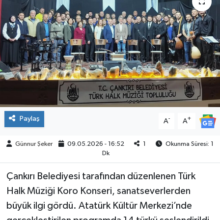
ÇEVRE
İLÇELER
RESMİ İLANLAR
KÜLTÜR
TURİZM
Paylaş
-
+
A
A
MAGAZİN
Günnur Şeker
09.05.2026 - 16:52
1
Okunma Süresi: 1
Dk
VEFAT
Çankırı Belediyesi tarafından düzenlenen Türk
Halk Müziği Koro Konseri, sanatseverlerden
BİLİM&TEKNOLOJİ
büyük ilgi gördü. Atatürk Kültür Merkezi’nde
BÖLGE