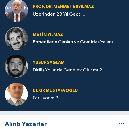
PROF. DR. MEHMET ERYILMAZ
Üzerinden 23 Yıl Geçti...
METIN YILMAZ
Ermenilerin Çankırı ve Gomidas Yalanı
YUSUF SAĞLAM
Diriliş Yolunda Genelev Olur mu?
BEKIR MUSTAFAOĞLU
Fark Var mı?
Alıntı Yazarlar