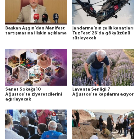
Başkan Aşgın’dan Manifest
Jandarma’nın çelik kanatları
tartışmasına ilişkin açıklama
TuzFest’26’da gökyüzünü
süsleyecek
Sanat Sokağı 10
Lavanta Şenliği 7
Ağustos'ta ziyaretçilerini
Ağustos'ta kapılarını açıyor
ağırlayacak