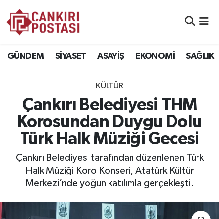
GÜNDEM
Nöbetçi Eczaneler
GÜNDEM
SİYASET
ASAYİŞ
EKONOMİ
SAĞLIK
SİYASET
Hava Durumu
KÜLTÜR
ASAYİŞ
Namaz Vakitleri
Çankırı Belediyesi THM
EKONOMİ
Trafik Durumu
Korosundan Duygu Dolu
Türk Halk Müziği Gecesi
SAĞLIK
Süper Lig Puan Durumu ve Fikstür
Çankırı Belediyesi tarafından düzenlenen Türk
SPOR
Tüm Manşetler
Halk Müziği Koro Konseri, Atatürk Kültür
Merkezi’nde yoğun katılımla gerçekleşti.
EĞİTİM
Son Dakika Haberleri
YAŞAM
Haber Arşivi