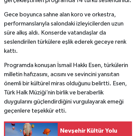
gerçekleştirilen programda 14 türkü seslendirildi.
TÜRKİYE
Gece boyunca sahne alan koro ve orkestra,
performanslarıyla salondaki izleyicilerden uzun
DÜNYA
süre alkış aldı. Konserde vatandaşlar da
seslendirilen türkülere eşlik ederek geceye renk
kattı.
Programda konuşan İsmail Hakkı Esen, türkülerin
milletin hafızasını, acısını ve sevincini yansıtan
önemli bir kültürel miras olduğunu belirtti. Esen,
Türk Halk Müziği’nin birlik ve beraberlik
duygularını güçlendirdiğini vurgulayarak emeği
geçenlere teşekkür etti.
Nevşehir Kültür Yolu