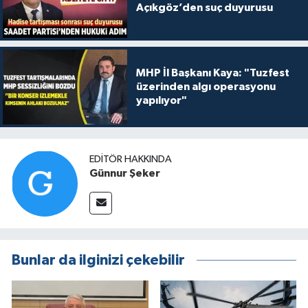
Açıkgöz’den suç duyurusu
MHP İl Başkanı Kaya: "Tuzfest
üzerinden algı operasyonu
yapılıyor"
EDITÖR HAKKINDA
Günnur Şeker
Bunlar da ilginizi çekebilir