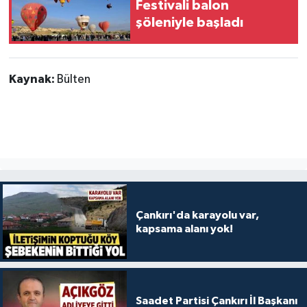
Festivali balon
şöleniyle başladı
Kaynak:
Bülten
Çankırı'da karayolu var,
kapsama alanı yok!
Saadet Partisi Çankırı İl Başkanı