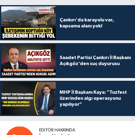
Çankırı'da karayolu var,
kapsama alanı yok!
Saadet Partisi Çankırı İl Başkanı
Açıkgöz’den suç duyurusu
MHP İl Başkanı Kaya: "Tuzfest
üzerinden algı operasyonu
yapılıyor"
EDITÖR HAKKINDA