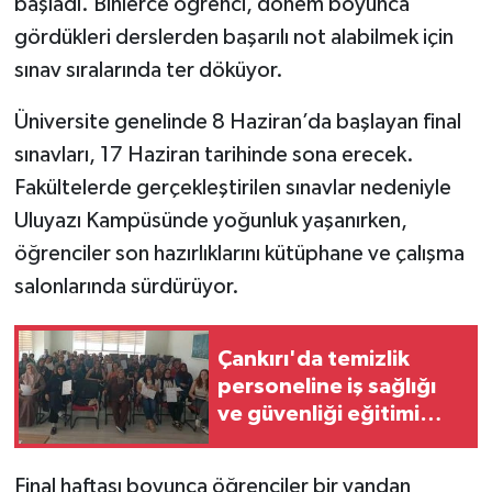
başladı. Binlerce öğrenci, dönem boyunca
gördükleri derslerden başarılı not alabilmek için
TÜRKİYE
sınav sıralarında ter döküyor.
DÜNYA
Üniversite genelinde 8 Haziran’da başlayan final
sınavları, 17 Haziran tarihinde sona erecek.
Fakültelerde gerçekleştirilen sınavlar nedeniyle
Uluyazı Kampüsünde yoğunluk yaşanırken,
öğrenciler son hazırlıklarını kütüphane ve çalışma
salonlarında sürdürüyor.
Çankırı'da temizlik
personeline iş sağlığı
ve güvenliği eğitimi
verildi
Final haftası boyunca öğrenciler bir yandan