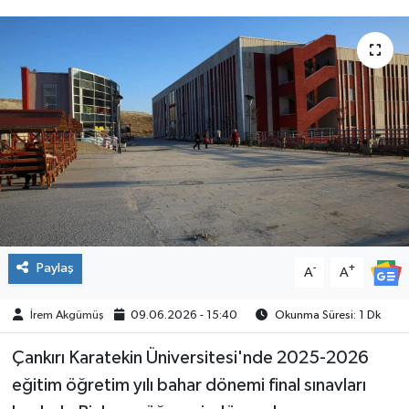
ÇEVRE
İLÇELER
RESMİ İLANLAR
KÜLTÜR
TURİZM
MAGAZİN
Paylaş
-
+
A
A
VEFAT
İrem Akgümüş
09.06.2026 - 15:40
Okunma Süresi: 1 Dk
Çankırı Karatekin Üniversitesi'nde 2025-2026
BİLİM&TEKNOLOJİ
eğitim öğretim yılı bahar dönemi final sınavları
BÖLGE