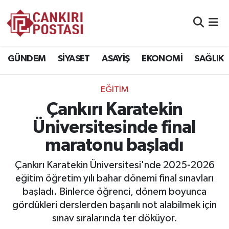
GÜNDEM
Nöbetçi Eczaneler
GÜNDEM
SİYASET
ASAYİŞ
EKONOMİ
SAĞLIK
SİYASET
Hava Durumu
EĞİTİM
ASAYİŞ
Namaz Vakitleri
Çankırı Karatekin
EKONOMİ
Trafik Durumu
Üniversitesinde final
maratonu başladı
SAĞLIK
Süper Lig Puan Durumu ve Fikstür
Çankırı Karatekin Üniversitesi'nde 2025-2026
SPOR
Tüm Manşetler
eğitim öğretim yılı bahar dönemi final sınavları
başladı. Binlerce öğrenci, dönem boyunca
EĞİTİM
Son Dakika Haberleri
gördükleri derslerden başarılı not alabilmek için
sınav sıralarında ter döküyor.
YAŞAM
Haber Arşivi