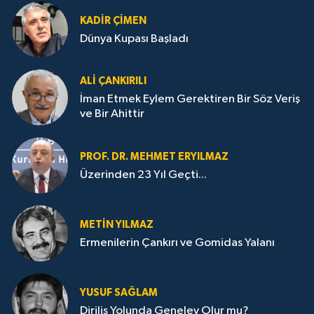
KADIR ÇIMEN
Dünya Kupası Başladı
ALI ÇANKIRILI
İman Etmek Eylem Gerektiren Bir Söz Veriş
ve Bir Ahittir
PROF. DR. MEHMET ERYILMAZ
Üzerinden 23 Yıl Geçti...
METIN YILMAZ
Ermenilerin Çankırı ve Gomidas Yalanı
YUSUF SAĞLAM
Diriliş Yolunda Genelev Olur mu?