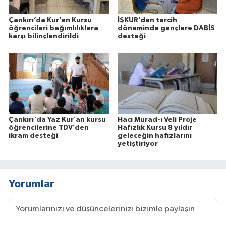
Çankırı’da Kur’an Kursu
İŞKUR’dan tercih
öğrencileri bağımlılıklara
döneminde gençlere DABİS
karşı bilinçlendirildi
desteği
Çankırı'da Yaz Kur’an kursu
Hacı Murad-ı Veli Proje
öğrencilerine TDV’den
Hafızlık Kursu 8 yıldır
ikram desteği
geleceğin hafızlarını
yetiştiriyor
Yorumlar