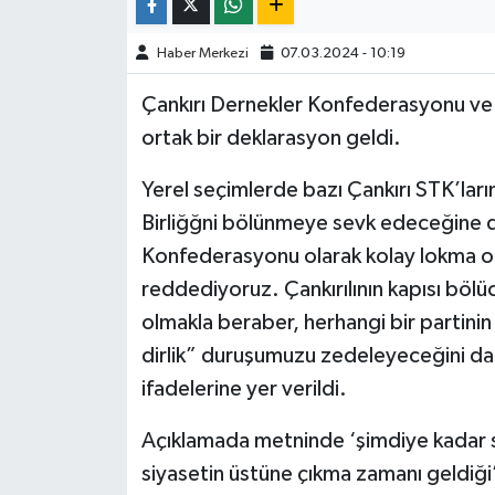
TÜRKİYE
Haber Merkezi
07.03.2024 - 10:19
Çankırı Dernekler Konfederasyonu ve
DÜNYA
ortak bir deklarasyon geldi.
Yerel seçimlerde bazı Çankırı STK’ların
Birliğğni bölünmeye sevk edeceğine dik
Konfederasyonu olarak kolay lokma ol
reddediyoruz. Çankırılının kapısı bölüc
olmakla beraber, herhangi bir partini
dirlik” duruşumuzu zedeleyeceğini dah
ifadelerine yer verildi.
Açıklamada metninde ‘şimdiye kadar s
siyasetin üstüne çıkma zamanı geldiği’ 