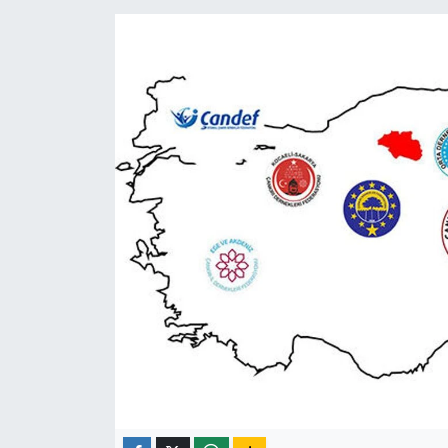
ÇEVRE
İLÇELER
RESMİ İLANLAR
KÜLTÜR
TURİZM
MAGAZİN
VEFAT
BİLİM&TEKNOLOJİ
BÖLGE