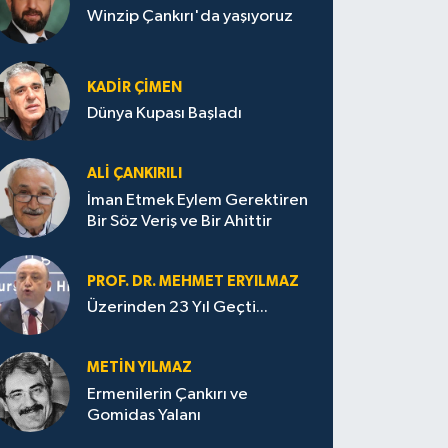
Winzip Çankırı'da yaşıyoruz
KADIR ÇIMEN
Dünya Kupası Başladı
ALI ÇANKIRILI
İman Etmek Eylem Gerektiren
Bir Söz Veriş ve Bir Ahittir
PROF. DR. MEHMET ERYILMAZ
Üzerinden 23 Yıl Geçti...
METIN YILMAZ
Ermenilerin Çankırı ve
Gomidas Yalanı