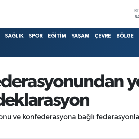
D
4
E
5
SAĞLIK
SPOR
EĞİTİM
YAŞAM
ÇEVRE
BÖLGE
S
6
G
6
B
1
B
ederasyonundan ye
6
 deklarasyon
onu ve konfederasyona bağlı federasyonla