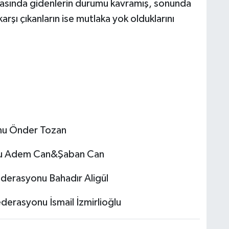
rtasında gidenlerin durumu kavramış, sonunda
rşı çıkanların ise mutlaka yok olduklarını
onu Önder Tozan
onu Adem Can&Şaban Can
ederasyonu Bahadır Aligül
ederasyonu İsmail İzmirlioğlu