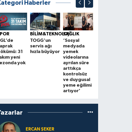
Kategori Haberler
BÖLGE
K
Çorum'un en
B
SPOR
BİLİM&TEKNOLOJİ
SAĞLIK
işlek caddesi
A
GL’de
TOGG'un
‘Sosyal
yeni
M
aprak
servis ağı
medyada
çehresine
t
ökümü: 31
hızla büyüyor
yemek
kavuşuyor
i
akım yeni
videolarına
a
ezonda yok
ayrılan süre
arttıkça
kontrolsüz
ve duygusal
yeme eğilimi
artıyor’
Yazarlar
ERCAN ŞEKER