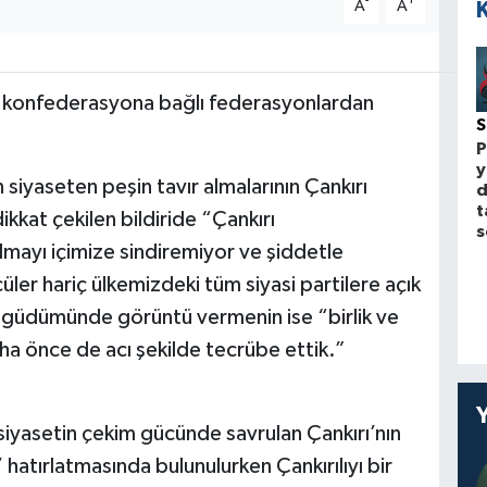
-
+
A
A
 konfederasyona bağlı federasyonlardan
P
y
 siyaseten peşin tavır almalarının Çankırı
d
t
kat çekilen bildiride “Çankırı
s
mayı içimize sindiremiyor ve şiddetle
üler hariç ülkemizdeki tüm siyasi partilere açık
n güdümünde görüntü vermenin ise “birlik ve
a önce de acı şekilde tecrübe ettik.”
iyasetin çekim gücünde savrulan Çankırı’nın
hatırlatmasında bulunulurken Çankırılıyı bir