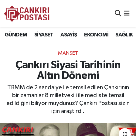
GÜNDEM
Nöbetçi Eczaneler
GÜNDEM
SİYASET
ASAYİŞ
EKONOMİ
SAĞLIK
SİYASET
Hava Durumu
MANŞET
ASAYİŞ
Namaz Vakitleri
Çankırı Siyasi Tarihinin
EKONOMİ
Trafik Durumu
Altın Dönemi
SAĞLIK
Süper Lig Puan Durumu ve Fikstür
TBMM de 2 sandalye ile temsil edilen Çankırının
bir zamanlar 8 milletvekili ile mecliste temsil
SPOR
Tüm Manşetler
edildiğini biliyor muydunuz? Çankırı Postası sizin
için araştırdı.
EĞİTİM
Son Dakika Haberleri
YAŞAM
Haber Arşivi