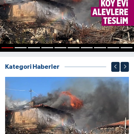
1
2
3
4
5
6
7
8
9
10
Kategori Haberler