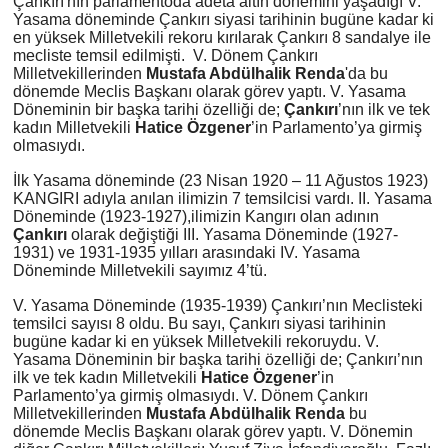
Çankırı'nın parlamentoda adeta altın dönemini yaşadığı
V.
Yasama döneminde
Çankırı siyasi tarihinin bugüne kadar ki
en yüksek Milletvekili rekoru kırılarak Çankırı 8 sandalye ile
TÜRKİYE
mecliste temsil edilmişti. V. Dönem Çankırı
Milletvekillerinden
Mustafa Abdülhalik Renda
'da bu
dönemde Meclis Başkanı olarak görev yaptı. V. Yasama
DÜNYA
Döneminin bir başka tarihi özelliği de;
Çankırı
’nın ilk ve tek
kadın Milletvekili
Hatice Özgener
’in Parlamento’ya girmiş
olmasıydı.
İlk Yasama döneminde (23 Nisan 1920 – 11 Ağustos 1923)
KANGIRI adıyla anılan ilimizin 7 temsilcisi vardı. II. Yasama
Döneminde (1923-1927),ilimizin Kangırı olan adının
Çankırı
olarak değiştiği III. Yasama Döneminde (1927-
1931) ve 1931-1935 yılları arasındaki IV. Yasama
Döneminde Milletvekili sayımız 4’tü.
V. Yasama Döneminde (1935-1939) Çankırı’nın Meclisteki
temsilci sayısı 8 oldu. Bu sayı, Çankırı siyasi tarihinin
bugüne kadar ki en yüksek Milletvekili rekoruydu. V.
Yasama Döneminin bir başka tarihi özelliği de; Çankırı’nın
ilk ve tek kadın Milletvekili
Hatice Özgener
’in
Parlamento’ya girmiş olmasıydı. V. Dönem Çankırı
Milletvekillerinden
Mustafa Abdülhalik Renda
bu
dönemde Meclis Başkanı olarak görev yaptı. V. Dönemin