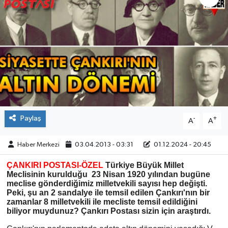
ÇEVRE
İLÇELER
RESMİ İLANLAR
KÜLTÜR
Paylaş
-
+
A
A
TURİZM
Haber Merkezi
03.04.2013 - 03:31
01.12.2024 - 20:45
MAGAZİN
ÇANKIRI POSTASI-ÖZEL
Türkiye Büyük Millet
VEFAT
Meclisinin kurulduğu 23 Nisan 1920 yılından bugüne
meclise gönderdiğimiz milletvekili sayısı hep değişti.
Peki, şu an 2 sandalye ile temsil edilen Çankırı'nın bir
BİLİM&TEKNOLOJİ
zamanlar 8 milletvekili ile mecliste temsil edildiğini
biliyor muydunuz?
Çankırı Postası
sizin için araştırdı.
BÖLGE