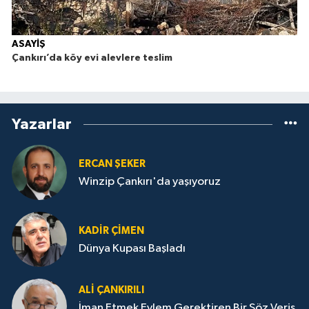
ASAYİŞ
Çankırı’da köy evi alevlere teslim
Yazarlar
ERCAN ŞEKER
Winzip Çankırı'da yaşıyoruz
KADIR ÇIMEN
Dünya Kupası Başladı
ALI ÇANKIRILI
İman Etmek Eylem Gerektiren Bir Söz Veriş