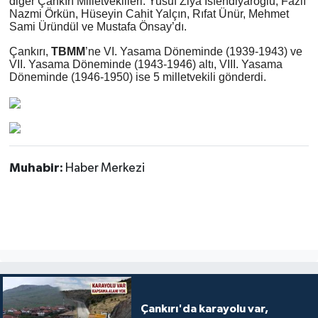
diğer Çankırı Milletvekilleri: Yusuf Ziya İsfendiyaroğlu, Fazlı
Nazmi Örkün, Hüseyin Cahit Yalçın, Rıfat Ünür, Mehmet
Sami Üründül ve Mustafa Önsay’dı.
Çankırı,
TBMM
’ne VI. Yasama Döneminde (1939-1943) ve
VII. Yasama Döneminde (1943-1946) altı, VIII. Yasama
Döneminde (1946-1950) ise 5 milletvekili gönderdi.
Muhabir:
Haber Merkezi
Çankırı'da karayolu var,