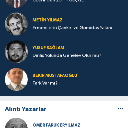
Üzerinden 23 Yıl Geçti...
METIN YILMAZ
Ermenilerin Çankırı ve Gomidas Yalanı
YUSUF SAĞLAM
Diriliş Yolunda Genelev Olur mu?
BEKIR MUSTAFAOĞLU
Fark Var mı?
Alıntı Yazarlar
ÖMER FARUK ERYILMAZ