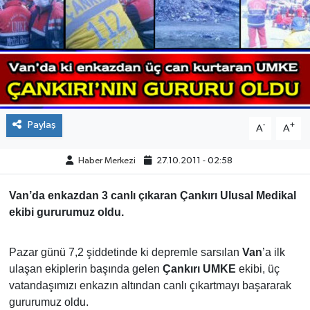
ÇEVRE
İLÇELER
RESMİ İLANLAR
Paylaş
-
+
A
A
KÜLTÜR
Haber Merkezi
27.10.2011 - 02:58
TURİZM
Van’da enkazdan 3 canlı çıkaran Çankırı Ulusal Medikal
MAGAZİN
ekibi gururumuz oldu.
VEFAT
Pazar günü 7,2 şiddetinde ki depremle sarsılan
Van
’a ilk
ulaşan ekiplerin başında gelen
Çankırı UMKE
ekibi, üç
BİLİM&TEKNOLOJİ
vatandaşımızı enkazın altından canlı çıkartmayı başararak
gururumuz oldu.
BÖLGE