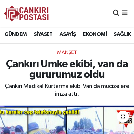
GÜNDEM
Nöbetçi Eczaneler
GÜNDEM
SİYASET
ASAYİŞ
EKONOMİ
SAĞLIK
SİYASET
Hava Durumu
MANŞET
ASAYİŞ
Namaz Vakitleri
Çankırı Umke ekibi, van da
EKONOMİ
Trafik Durumu
gururumuz oldu
SAĞLIK
Süper Lig Puan Durumu ve Fikstür
Çankırı Medikal Kurtarma ekibi Van da mucizelere
imza attı.
SPOR
Tüm Manşetler
EĞİTİM
Son Dakika Haberleri
YAŞAM
Haber Arşivi