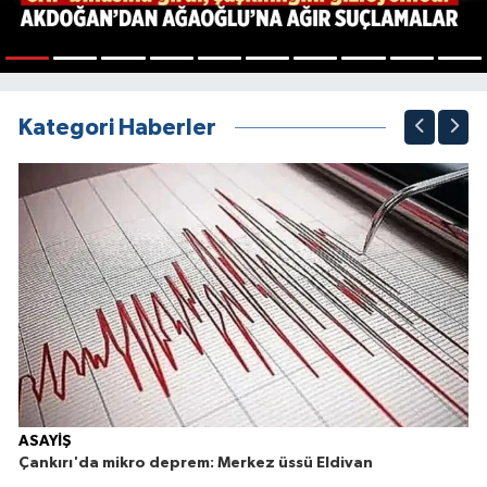
1
2
3
4
5
6
7
8
9
10
Kategori Haberler
ASAYİŞ
Çankırı'da mikro deprem: Merkez üssü Eldivan