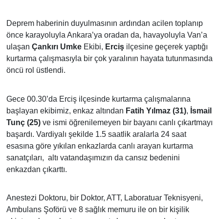
TÜRKİYE
Deprem haberinin duyulmasının ardından acilen toplanıp
önce karayoluyla Ankara’ya oradan da, havayoluyla Van’a
ulaşan
Çankırı Umke
Ekibi,
Erciş
ilçesine geçerek yaptığı
DÜNYA
kurtarma çalışmasıyla bir çok yaralının hayata tutunmasında
öncü rol üstlendi.
Gece 00.30’da Erciş ilçesinde kurtarma çalışmalarına
başlayan ekibimiz, enkaz altından
Fatih Yılmaz (31)
,
İsmail
Tunç (25)
ve ismi öğrenilemeyen bir bayanı canlı çıkartmayı
başardı. Vardiyalı şekilde 1.5 saatlik aralarla 24 saat
esasına göre yıkılan enkazlarda canlı arayan kurtarma
sanatçıları,
altı vatandaşımızın da cansız bedenini
enkazdan çıkarttı.
Anestezi Doktoru, bir Doktor, ATT, Laboratuar Teknisyeni,
Ambulans Şoförü ve 8 sağlık memuru ile on bir kişilik