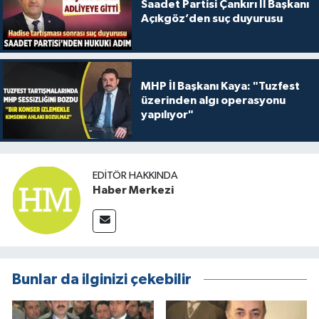
Saadet Partisi Çankırı İl Başkanı
Açıkgöz’den suç duyurusu
MHP İl Başkanı Kaya: "Tuzfest
üzerinden algı operasyonu
yapılıyor"
EDITÖR HAKKINDA
Haber Merkezi
Bunlar da ilginizi çekebilir