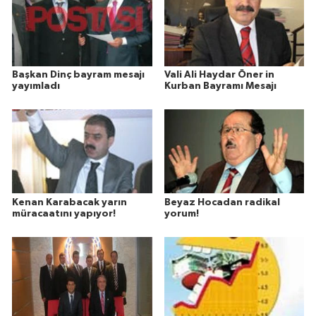
Başkan Dinç bayram mesajı
Vali Ali Haydar Öner in
yayımladı
Kurban Bayramı Mesajı
Kenan Karabacak yarın
Beyaz Hocadan radikal
müracaatını yapıyor!
yorum!