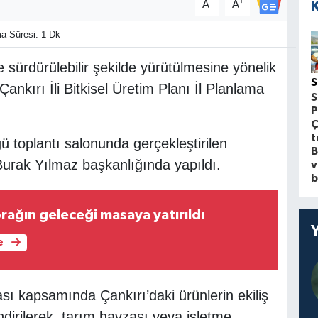
-
+
A
A
 Süresi: 1 Dk
e sürdürülebilir şekilde yürütülmesine yönelik
S
kırı İli Bitkisel Üretim Planı İl Planlama
S
P
Ç
t
 toplantı salonunda gerçekleştirilen
B
 Burak Yılmaz başkanlığında yapıldı.
v
b
rağın geleceği masaya yatırıldı
e
sı kapsamında Çankırı’daki ürünlerin ekiliş
ndirilerek, tarım havzası veya işletme