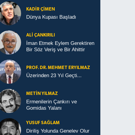
KADIR ÇIMEN
Dünya Kupası Başladı
ALI ÇANKIRILI
İman Etmek Eylem Gerektiren
Bir Söz Veriş ve Bir Ahittir
PROF. DR. MEHMET ERYILMAZ
Üzerinden 23 Yıl Geçti...
METIN YILMAZ
Ermenilerin Çankırı ve
Gomidas Yalanı
YUSUF SAĞLAM
Diriliş Yolunda Genelev Olur