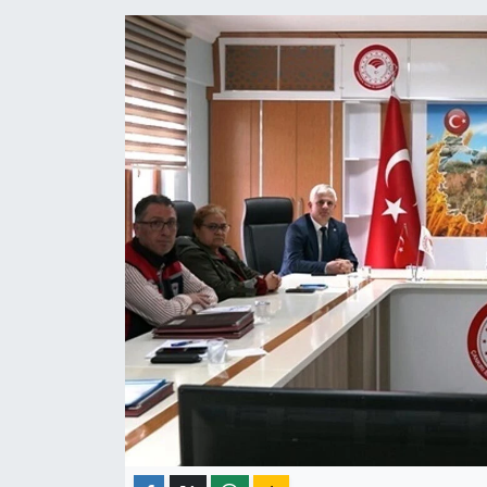
ÇEVRE
İLÇELER
RESMİ İLANLAR
KÜLTÜR
TURİZM
MAGAZİN
VEFAT
BİLİM&TEKNOLOJİ
BÖLGE