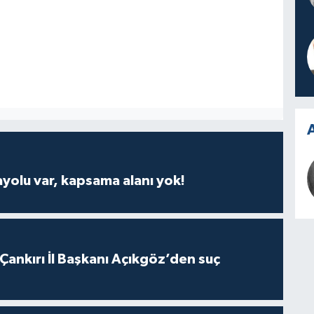
A
ayolu var, kapsama alanı yok!
 Çankırı İl Başkanı Açıkgöz’den suç