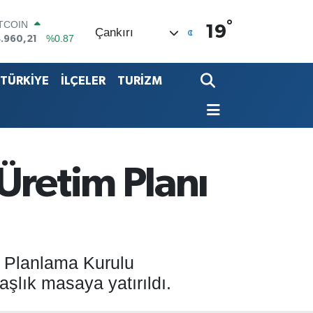
ITCOIN
%0.87
.960,21
°
19
Çankırı
OLAR
%0.18
,7436
URO
%0.32
,2510
TÜRKİYE
İLÇELER
TURİZM
TERLİN
%0.38
,4811
ALTIN
%0.03
660.55
İST100
%-14
.779
Üretim Planı
l Planlama Kurulu
şlık masaya yatırıldı.