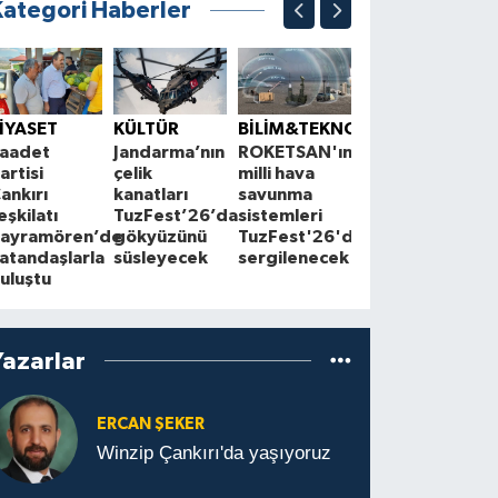
Kategori Haberler
ÇEVRE
K
Çankırı'da
S
İYASET
KÜLTÜR
BİLİM&TEKNOLOJİ
çiftçilerle
1
aadet
Jandarma’nın
ROKETSAN'ın
Cuma
A
artisi
çelik
milli hava
buluşmaları
z
ankırı
kanatları
savunma
sürüyor
a
eşkilatı
TuzFest’26’da
sistemleri
ayramören’de
gökyüzünü
TuzFest'26'da
atandaşlarla
süsleyecek
sergilenecek
uluştu
Yazarlar
ERCAN ŞEKER
Winzip Çankırı'da yaşıyoruz