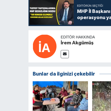
EDITÖRÜN SEÇTIĞI
MHP İl Başkanı
operasyonu ya
EDITÖR HAKKINDA
İrem Akgümüş
Bunlar da ilginizi çekebilir