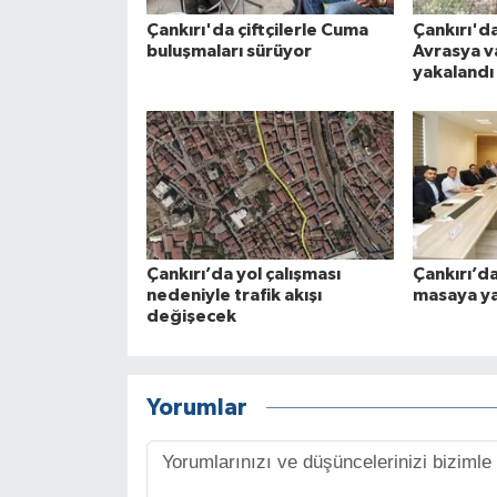
Çankırı'da çiftçilerle Cuma
Çankırı'd
buluşmaları sürüyor
Avrasya v
yakalandı
Çankırı’da yol çalışması
Çankırı’d
nedeniyle trafik akışı
masaya yat
değişecek
Yorumlar