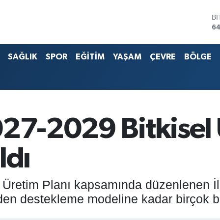
B
64
D
47
E
55
SAĞLIK
SPOR
EĞİTİM
YAŞAM
ÇEVRE
BÖLGE
S
64
G.
6
B
13
027-2029 Bitkisel 
ldı
l Üretim Planı kapsamında düzenlenen İ
den destekleme modeline kadar birçok ba