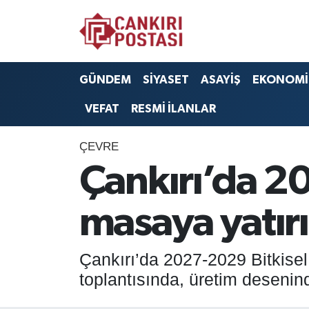
GÜNDEM
Nöbetçi Eczaneler
GÜNDEM
SİYASET
ASAYİŞ
EKONOMİ
SİYASET
Hava Durumu
VEFAT
RESMİ İLANLAR
ASAYİŞ
Namaz Vakitleri
ÇEVRE
EKONOMİ
Trafik Durumu
Çankırı’da 2
SAĞLIK
Süper Lig Puan Durumu ve Fikstür
masaya yatırı
SPOR
Tüm Manşetler
Çankırı’da 2027-2029 Bitkise
EĞİTİM
Son Dakika Haberleri
toplantısında, üretim desenin
YAŞAM
Haber Arşivi