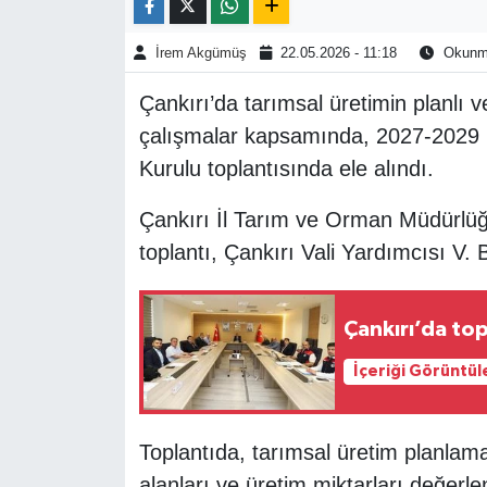
TÜRKİYE
İrem Akgümüş
22.05.2026 - 11:18
Okunma
Çankırı’da tarımsal üretimin planlı v
DÜNYA
çalışmalar kapsamında, 2027-2029 Çan
Kurulu toplantısında ele alındı.
Çankırı İl Tarım ve Orman Müdürlüğü
toplantı, Çankırı Vali Yardımcısı V.
Çankırı’da top
İçeriği Görüntül
Toplantıda, tarımsal üretim planlama
alanları ve üretim miktarları değerle