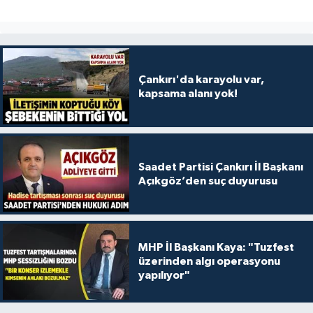
Çankırı'da karayolu var,
kapsama alanı yok!
Saadet Partisi Çankırı İl Başkanı
Açıkgöz’den suç duyurusu
MHP İl Başkanı Kaya: "Tuzfest
üzerinden algı operasyonu
yapılıyor"