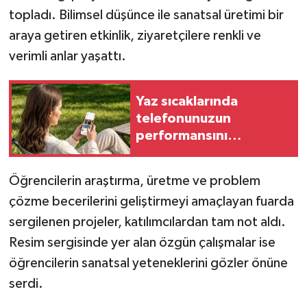
topladı. Bilimsel düşünce ile sanatsal üretimi bir
TÜRKİYE
araya getiren etkinlik, ziyaretçilere renkli ve
verimli anlar yaşattı.
DÜNYA
Yaz sıcaklarında
telefonunuzun
performansını
korumanın 7 yolu
Öğrencilerin araştırma, üretme ve problem
çözme becerilerini geliştirmeyi amaçlayan fuarda
sergilenen projeler, katılımcılardan tam not aldı.
Resim sergisinde yer alan özgün çalışmalar ise
öğrencilerin sanatsal yeteneklerini gözler önüne
serdi.