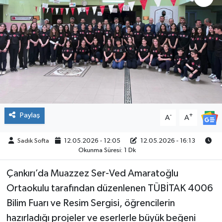
ÇEVRE
İLÇELER
RESMİ İLANLAR
KÜLTÜR
Paylaş
-
+
A
A
TURİZM
Sadık Softa
12.05.2026 - 12:05
12.05.2026 - 16:13
MAGAZİN
Okunma Süresi: 1 Dk
VEFAT
Çankırı’da Muazzez Ser-Ved Amaratoğlu
Ortaokulu tarafından düzenlenen TÜBİTAK 4006
BİLİM&TEKNOLOJİ
Bilim Fuarı ve Resim Sergisi, öğrencilerin
hazırladığı projeler ve eserlerle büyük beğeni
BÖLGE