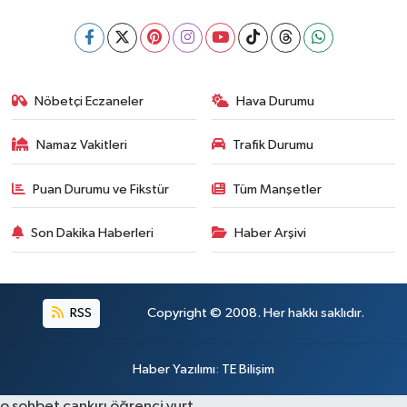
Nöbetçi Eczaneler
Hava Durumu
Namaz Vakitleri
Trafik Durumu
Puan Durumu ve Fikstür
Tüm Manşetler
Son Dakika Haberleri
Haber Arşivi
RSS
Copyright © 2008. Her hakkı saklıdır.
Haber Yazılımı
:
TE Bilişim
o sohbet
çankırı öğrenci yurt