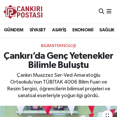
GÜNDEM
Nöbetçi Eczaneler
GÜNDEM
SİYASET
ASAYİŞ
EKONOMİ
SAĞLIK
SİYASET
Hava Durumu
BİLİM&TEKNOLOJİ
ASAYİŞ
Namaz Vakitleri
Çankırı’da Genç Yetenekler
EKONOMİ
Trafik Durumu
Bilimle Buluştu
SAĞLIK
Süper Lig Puan Durumu ve Fikstür
Çankırı Muazzez Ser-Ved Amaratoğlu
Ortaokulu’nun TÜBİTAK 4006 Bilim Fuarı ve
SPOR
Tüm Manşetler
Resim Sergisi, öğrencilerin bilimsel projeleri ve
sanatsal eserleriyle yoğun ilgi gördü.
EĞİTİM
Son Dakika Haberleri
YAŞAM
Haber Arşivi