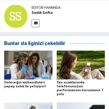
EDITÖR HAKKINDA
Sadık Softa
Bunlar da ilginizi çekebilir
Geleceğin mühendisleri
Yaz sıcaklarında
yapay zekâ ile yetişiyor!
telefonunuzun
performansını korumanın 7
yolu