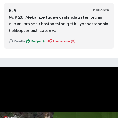
6 yıl önce
E. Y
M. K 28. Mekanize tugayı çankırıda zaten ordan
alıp ankara şehir hastanesi ne getiriliyor hastanenin
helikopter pisti zaten var
Yanıtla
Beğen (
0
)
Beğenme (
0
)