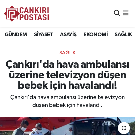
GÜNDEM
Nöbetçi Eczaneler
GÜNDEM
SİYASET
ASAYİŞ
EKONOMİ
SAĞLIK
SİYASET
Hava Durumu
SAĞLIK
ASAYİŞ
Namaz Vakitleri
Çankırı'da hava ambulansı
EKONOMİ
Trafik Durumu
üzerine televizyon düşen
bebek için havalandı!
SAĞLIK
Süper Lig Puan Durumu ve Fikstür
Çankırı'da hava ambulansı üzerine televizyon
SPOR
Tüm Manşetler
düşen bebek için havalandı.
EĞİTİM
Son Dakika Haberleri
YAŞAM
Haber Arşivi