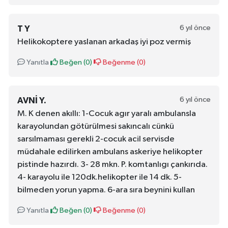
6 yıl önce
T Y
Helikokoptere yaslanan arkadaş iyi poz vermiş
Yanıtla
Beğen (
0
)
Beğenme (
0
)
6 yıl önce
AVNI Y.
M. K denen akıllı: 1-Cocuk agır yaralı ambulansla
karayolundan götürülmesi sakıncalı cünkü
sarsılmaması gerekli 2-cocuk acil servisde
müdahale edilirken ambulans askeriye helikopter
pistinde hazırdı. 3- 28 mkn. P. komtanlıgı çankırıda.
4- karayolu ile 120dk.helikopter ile 14 dk. 5-
bilmeden yorun yapma. 6-ara sıra beynini kullan
Yanıtla
Beğen (
0
)
Beğenme (
0
)