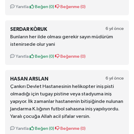
Yanıtla
Beğen (
0
)
Beğenme (
0
)
6 yıl önce
SERDAR KÒRUK
Bunların her ilde olması gerekir sayın müdürüm
istenirsede olur yani
Yanıtla
Beğen (
0
)
Beğenme (
0
)
6 yıl önce
HASAN ARSLAN
Çankırı Devlet Hastanesinin helikopter iniş pisti
olmadığı için tugay pistine veya stadyuma iniş
yapıyor. İlk zamanlar hastanenin bitişiğinde nulunan
Jandarma K.lığının futbol sahasına iniş yapılıyordu.
Yaralı çocuğa Allah acil şifalar versin.
Yanıtla
Beğen (
0
)
Beğenme (
0
)