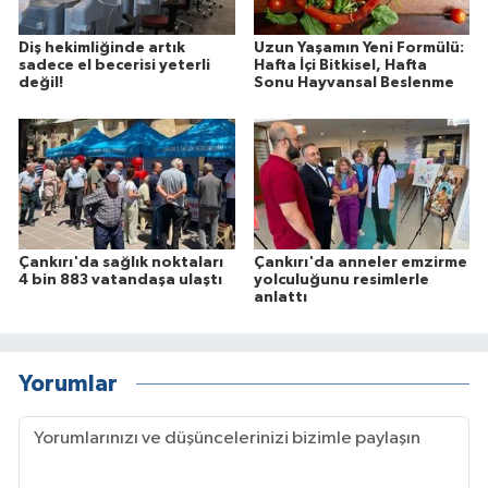
Diş hekimliğinde artık
Uzun Yaşamın Yeni Formülü:
sadece el becerisi yeterli
Hafta İçi Bitkisel, Hafta
değil!
Sonu Hayvansal Beslenme
Çankırı'da sağlık noktaları
Çankırı'da anneler emzirme
4 bin 883 vatandaşa ulaştı
yolculuğunu resimlerle
anlattı
Yorumlar