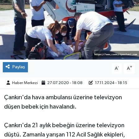
ÇEVRE
İLÇELER
RESMİ İLANLAR
KÜLTÜR
Paylaş
-
+
A
A
TURİZM
Haber Merkezi
27.07.2020 - 18:08
17.11.2024 - 18:15
MAGAZİN
Çankırı'da hava ambulansı üzerine televizyon
VEFAT
düşen bebek için havalandı.
BİLİM&TEKNOLOJİ
Çankırı'da 21 aylık bebeğin üzerine televizyon
düştü. Zamanla yarışan 112 Acil Sağlık ekipleri,
BÖLGE