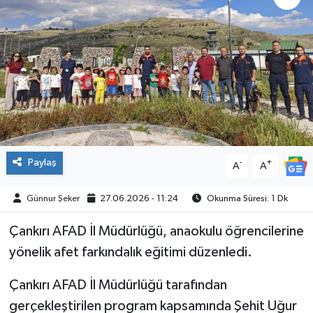
ÇEVRE
İLÇELER
RESMİ İLANLAR
KÜLTÜR
Paylaş
-
+
A
A
TURİZM
Günnur Şeker
27.06.2026 - 11:24
Okunma Süresi: 1 Dk
MAGAZİN
Çankırı AFAD İl Müdürlüğü, anaokulu öğrencilerine
VEFAT
yönelik afet farkındalık eğitimi düzenledi.
BİLİM&TEKNOLOJİ
Çankırı AFAD İl Müdürlüğü tarafından
gerçekleştirilen program kapsamında Şehit Uğur
BÖLGE