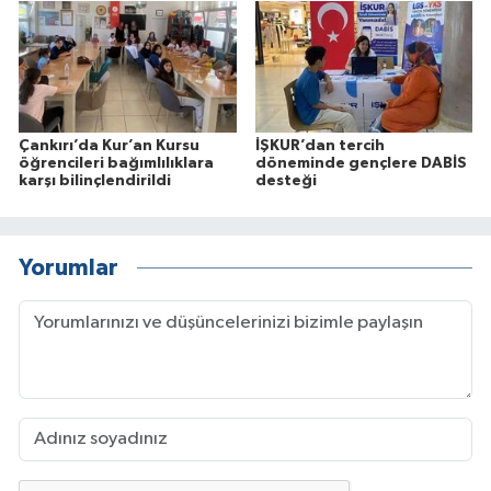
Çankırı’da Kur’an Kursu
İŞKUR’dan tercih
öğrencileri bağımlılıklara
döneminde gençlere DABİS
karşı bilinçlendirildi
desteği
Yorumlar