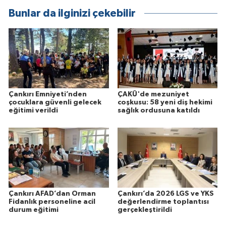
Bunlar da ilginizi çekebilir
Çankırı Emniyeti’nden
ÇAKÜ'de mezuniyet
çocuklara güvenli gelecek
coşkusu: 58 yeni diş hekimi
eğitimi verildi
sağlık ordusuna katıldı
Çankırı AFAD’dan Orman
Çankırı’da 2026 LGS ve YKS
Fidanlık personeline acil
değerlendirme toplantısı
durum eğitimi
gerçekleştirildi