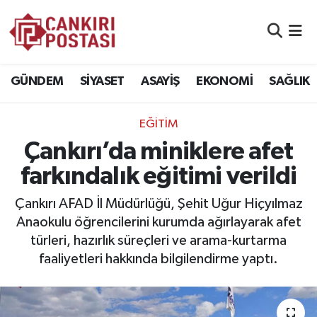
GÜNDEM
Nöbetçi Eczaneler
GÜNDEM
SİYASET
ASAYİŞ
EKONOMİ
SAĞLIK
SİYASET
Hava Durumu
EĞİTİM
ASAYİŞ
Namaz Vakitleri
Çankırı’da miniklere afet
EKONOMİ
Trafik Durumu
farkındalık eğitimi verildi
SAĞLIK
Süper Lig Puan Durumu ve Fikstür
Çankırı AFAD İl Müdürlüğü, Şehit Uğur Hiçyılmaz
Anaokulu öğrencilerini kurumda ağırlayarak afet
SPOR
Tüm Manşetler
türleri, hazırlık süreçleri ve arama-kurtarma
faaliyetleri hakkında bilgilendirme yaptı.
EĞİTİM
Son Dakika Haberleri
YAŞAM
Haber Arşivi