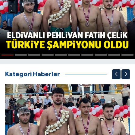
1
2
3
4
5
6
7
8
9
10
Kategori Haberler