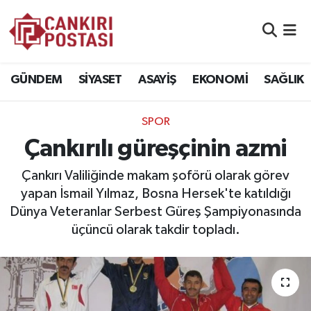
GÜNDEM
Nöbetçi Eczaneler
GÜNDEM
SİYASET
ASAYİŞ
EKONOMİ
SAĞLIK
SİYASET
Hava Durumu
SPOR
ASAYİŞ
Namaz Vakitleri
Çankırılı güreşçinin azmi
EKONOMİ
Trafik Durumu
Çankırı Valiliğinde makam şoförü olarak görev
yapan İsmail Yılmaz, Bosna Hersek'te katıldığı
SAĞLIK
Süper Lig Puan Durumu ve Fikstür
Dünya Veteranlar Serbest Güreş Şampiyonasında
üçüncü olarak takdir topladı.
SPOR
Tüm Manşetler
EĞİTİM
Son Dakika Haberleri
YAŞAM
Haber Arşivi