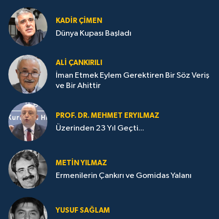
KADIR ÇIMEN
Dünya Kupası Başladı
ALI ÇANKIRILI
İman Etmek Eylem Gerektiren Bir Söz Veriş
ve Bir Ahittir
PROF. DR. MEHMET ERYILMAZ
Üzerinden 23 Yıl Geçti...
METIN YILMAZ
Ermenilerin Çankırı ve Gomidas Yalanı
YUSUF SAĞLAM