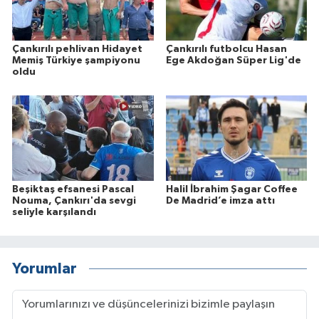
Çankırılı pehlivan Hidayet
Çankırılı futbolcu Hasan
Memiş Türkiye şampiyonu
Ege Akdoğan Süper Lig'de
oldu
Beşiktaş efsanesi Pascal
Halil İbrahim Şagar Coffee
Nouma, Çankırı'da sevgi
De Madrid’e imza attı
seliyle karşılandı
Yorumlar