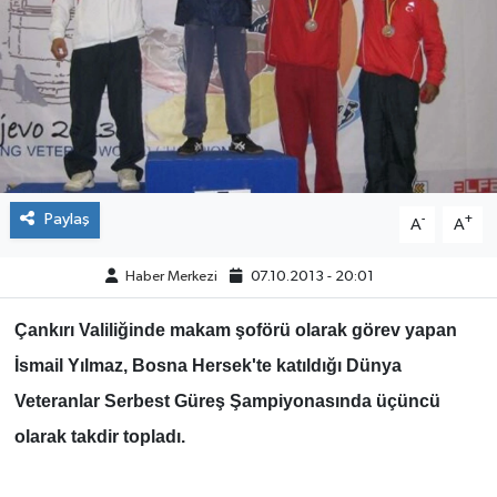
ÇEVRE
İLÇELER
RESMİ İLANLAR
KÜLTÜR
Paylaş
-
+
A
A
TURİZM
Haber Merkezi
07.10.2013 - 20:01
MAGAZİN
Çankırı Valiliğinde makam şoförü olarak görev yapan
İsmail Yılmaz
, Bosna Hersek'te katıldığı Dünya
VEFAT
Veteranlar Serbest Güreş Şampiyonasında üçüncü
BİLİM&TEKNOLOJİ
olarak takdir topladı.
BÖLGE