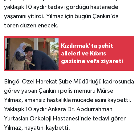
yaklaşık 10 aydır tedavi gördüğü hastanede
TÜRKİYE
yaşamını yitirdi. Yılmaz için bugün Çankırı’da
tören düzenlenecek.
DÜNYA
Kızılırmak'ta şehit
aileleri ve Kıbrıs
gazisine vefa ziyareti
Bingöl Özel Harekat Şube Müdürlüğü kadrosunda
görev yapan Çankırılı polis memuru Mürsel
Yılmaz, amansız hastalıkla mücadelesini kaybetti.
Yaklaşık 10 aydır Ankara Dr. Abdurrahman
Yurtaslan Onkoloji Hastanesi'nde tedavi gören
Yılmaz, hayatını kaybetti.