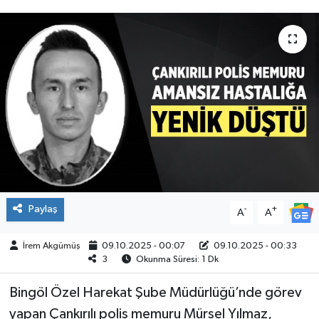
ÇEVRE
İLÇELER
RESMİ İLANLAR
KÜLTÜR
TURİZM
MAGAZİN
Paylaş
-
+
A
A
VEFAT
İrem Akgümüş
09.10.2025 - 00:07
09.10.2025 - 00:33
3
Okunma Süresi: 1 Dk
BİLİM&TEKNOLOJİ
Bingöl Özel Harekat Şube Müdürlüğü’nde görev
yapan Çankırılı polis memuru Mürsel Yılmaz,
BÖLGE