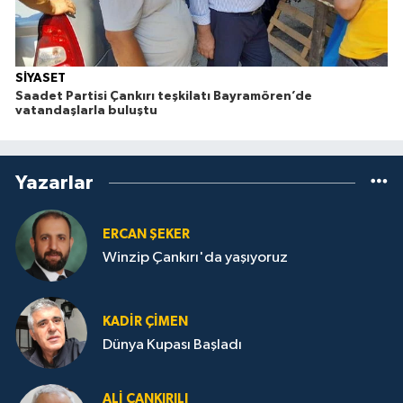
SİYASET
Saadet Partisi Çankırı teşkilatı Bayramören’de
vatandaşlarla buluştu
Yazarlar
ERCAN ŞEKER
Winzip Çankırı'da yaşıyoruz
KADIR ÇIMEN
Dünya Kupası Başladı
ALI ÇANKIRILI