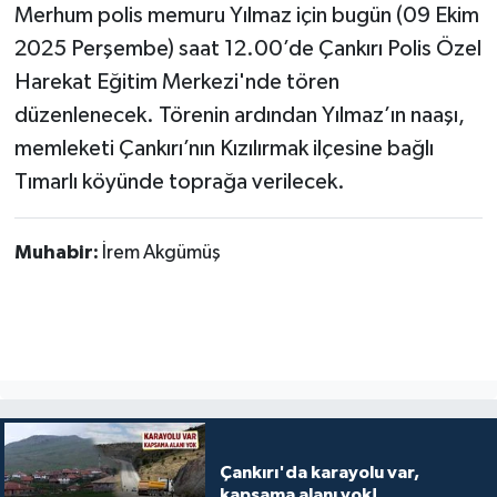
Merhum polis memuru Yılmaz için bugün (09 Ekim
2025 Perşembe) saat 12.00’de Çankırı Polis Özel
Harekat Eğitim Merkezi'nde tören
düzenlenecek. Törenin ardından Yılmaz’ın naaşı,
memleketi Çankırı’nın Kızılırmak ilçesine bağlı
Tımarlı köyünde toprağa verilecek.
Muhabir:
İrem Akgümüş
Çankırı'da karayolu var,
kapsama alanı yok!