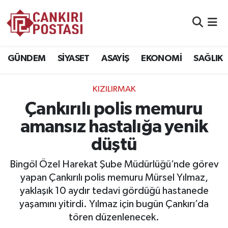
GÜNDEM
Nöbetçi Eczaneler
GÜNDEM
SİYASET
ASAYİŞ
EKONOMİ
SAĞLIK
SİYASET
Hava Durumu
KIZILIRMAK
ASAYİŞ
Namaz Vakitleri
Çankırılı polis memuru
EKONOMİ
Trafik Durumu
amansız hastalığa yenik
düştü
SAĞLIK
Süper Lig Puan Durumu ve Fikstür
Bingöl Özel Harekat Şube Müdürlüğü’nde görev
SPOR
Tüm Manşetler
yapan Çankırılı polis memuru Mürsel Yılmaz,
yaklaşık 10 aydır tedavi gördüğü hastanede
EĞİTİM
Son Dakika Haberleri
yaşamını yitirdi. Yılmaz için bugün Çankırı’da
tören düzenlenecek.
YAŞAM
Haber Arşivi