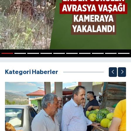
1
2
3
4
5
6
7
8
9
10
Kategori Haberler