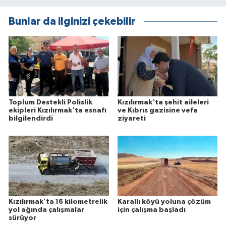
Bunlar da ilginizi çekebilir
Toplum Destekli Polislik
Kızılırmak'ta şehit aileleri
ekipleri Kızılırmak'ta esnafı
ve Kıbrıs gazisine vefa
bilgilendirdi
ziyareti
Kızılırmak’ta 16 kilometrelik
Karallı köyü yoluna çözüm
yol ağında çalışmalar
için çalışma başladı
sürüyor