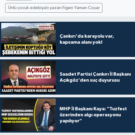
Ünlü çocuk edebiyatı yazarı Figen Yaman Coşar
Çankırı'da karayolu var,
kapsama alanı yok!
Saadet Partisi Çankırı İl Başkanı
Açıkgöz’den suç duyurusu
MHP İl Başkanı Kaya: "Tuzfest
üzerinden algı operasyonu
yapılıyor"