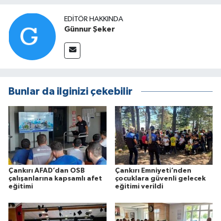
EDITÖR HAKKINDA
Günnur Şeker
Bunlar da ilginizi çekebilir
Çankırı AFAD’dan OSB
Çankırı Emniyeti’nden
çalışanlarına kapsamlı afet
çocuklara güvenli gelecek
eğitimi
eğitimi verildi