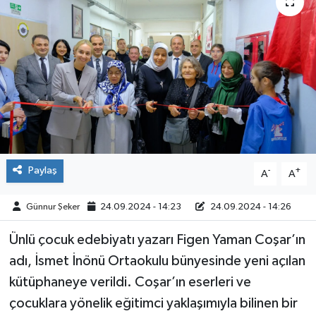
ÇEVRE
İLÇELER
RESMİ İLANLAR
KÜLTÜR
TURİZM
Paylaş
-
+
A
A
MAGAZİN
Günnur Şeker
24.09.2024 - 14:23
24.09.2024 - 14:26
Ünlü çocuk edebiyatı yazarı Figen Yaman Coşar’ın
VEFAT
adı, İsmet İnönü Ortaokulu bünyesinde yeni açılan
BİLİM&TEKNOLOJİ
kütüphaneye verildi. Coşar’ın eserleri ve
çocuklara yönelik eğitimci yaklaşımıyla bilinen bir
BÖLGE