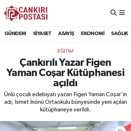
GÜNDEM
Nöbetçi Eczaneler
GÜNDEM
SİYASET
ASAYİŞ
EKONOMİ
SAĞLIK
SİYASET
Hava Durumu
EĞİTİM
ASAYİŞ
Namaz Vakitleri
Çankırılı Yazar Figen
EKONOMİ
Trafik Durumu
Yaman Coşar Kütüphanesi
açıldı
SAĞLIK
Süper Lig Puan Durumu ve Fikstür
Ünlü çocuk edebiyatı yazarı Figen Yaman Coşar’ın
SPOR
Tüm Manşetler
adı, İsmet İnönü Ortaokulu bünyesinde yeni açılan
kütüphaneye verildi.
EĞİTİM
Son Dakika Haberleri
YAŞAM
Haber Arşivi