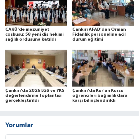
ÇAKÜ'de mezuniyet
Çankırı AFAD’dan Orman
coşkusu: 58 yeni diş hekimi
Fidanlık personeline acil
sağlık ordusuna katıldı
durum eğitimi
Çankırı’da 2026 LGS ve YKS
Çankırı’da Kur’an Kursu
değerlendirme toplantısı
öğrencileri bağımlılıklara
gerçekleştirildi
karşı bilinçlendirildi
Yorumlar