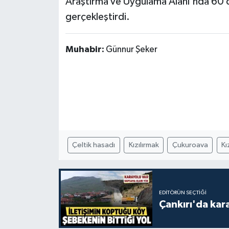
Araştırma ve Uygulama Alanı'nda 60 de
gerçekleştirdi.
Muhabir:
Günnur Şeker
Çeltik hasadı
Kızılırmak
Çukuroava
Kı
EDITÖRÜN SEÇTIĞI
Çankırı'da kar