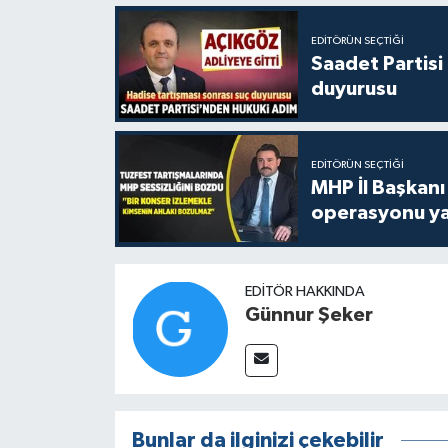
EDITÖRÜN SEÇTIĞI
Saadet Partisi
duyurusu
EDITÖRÜN SEÇTIĞI
MHP İl Başkanı
operasyonu ya
EDITÖR HAKKINDA
Günnur Şeker
Bunlar da ilginizi çekebilir