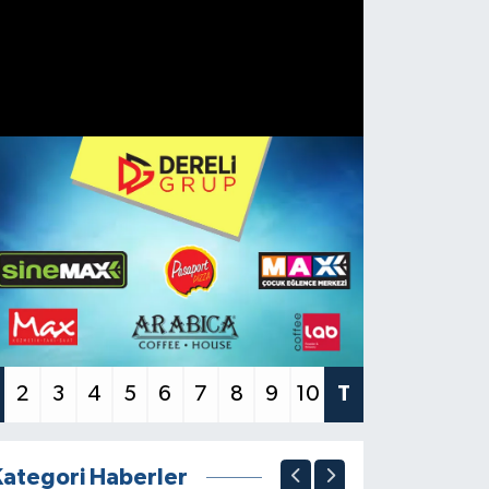
2
3
4
5
6
7
8
9
10
T
Kategori Haberler