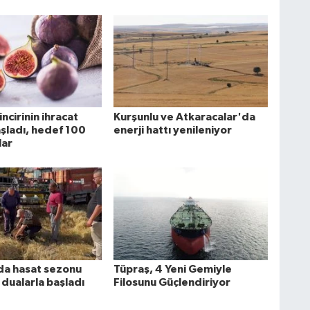
incirinin ihracat
Kurşunlu ve Atkaracalar'da
şladı, hedef 100
enerji hattı yenileniyor
lar
da hasat sezonu
Tüpraş, 4 Yeni Gemiyle
 dualarla başladı
Filosunu Güçlendiriyor