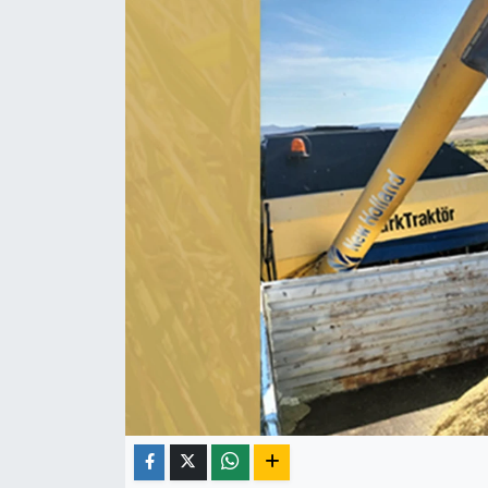
ÇEVRE
İLÇELER
RESMİ İLANLAR
KÜLTÜR
TURİZM
MAGAZİN
VEFAT
BİLİM&TEKNOLOJİ
BÖLGE