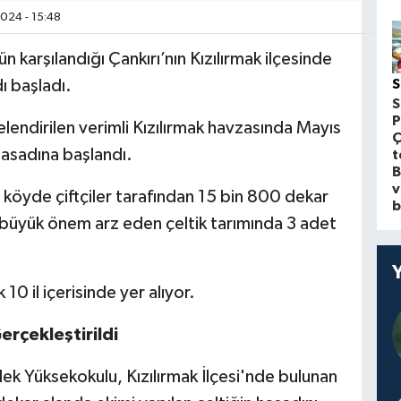
024 - 15:48
ün karşılandığı Çankırı’nın Kızılırmak ilçesinde
ı başladı.
S
S
P
telendirilen verimli Kızılırmak havzasında Mayıs
Ç
hasadına başlandı.
t
B
v
8 köyde çiftçiler tarafından 15 bin 800 dekar
b
e büyük önem arz eden çeltik tarımında 3 adet
 10 il içerisinde yer alıyor.
rçekleştirildi
 Yüksekokulu, Kızılırmak İlçesi'nde bulunan