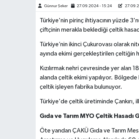
Günnur Şeker
27.09.2024 - 15:24
27.09.2
TÜRKİYE
Türkiye'nin pirinç ihtiyacının yüzde 3'n
çiftçinin merakla beklediği çeltik hasad
DÜNYA
Türkiye’nin ikinci Çukurovası olarak ni
ayında ekimi gerçekleştirilen çeltiğin 
Kızılırmak nehri çevresinde yer alan 1
alanda çeltik ekimi yapılıyor. Bölged
çeltik işleyen fabrika bulunuyor.
Türkiye'de çeltik üretiminde Çankırı, ilk
Gıda ve Tarım MYO Çeltik Hasadı Ge
Öte yandan ÇAKÜ Gıda ve Tarım Meslek