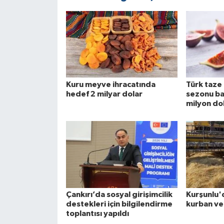
Kuru meyve ihracatında
Türk taze 
hedef 2 milyar dolar
sezonu ba
milyon do
Çankırı’da sosyal girişimcilik
Kurşunlu'
destekleri için bilgilendirme
kurban ve
toplantısı yapıldı