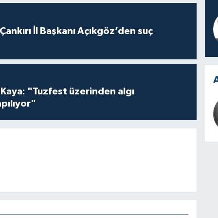
 Çankırı İl Başkanı Açıkgöz’den suç
A
 Kaya: "Tuzfest üzerinden algı
pılıyor"