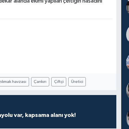
kar alanda ekimi yapılan çeltiğin hasadını
zılımak havzası
Çankırı
Çiftçi
Üretici
ayolu var, kapsama alanı yok!