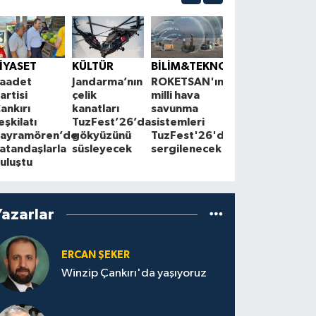
ÇEVRE
K
Çankırı'da
S
İYASET
KÜLTÜR
BİLİM&TEKNOLOJİ
çiftçilerle
1
aadet
Jandarma’nın
ROKETSAN'ın
Cuma
A
artisi
çelik
milli hava
buluşmaları
z
ankırı
kanatları
savunma
sürüyor
a
eşkilatı
TuzFest’26’da
sistemleri
ayramören’de
gökyüzünü
TuzFest'26'da
atandaşlarla
süsleyecek
sergilenecek
uluştu
Yazarlar
ERCAN ŞEKER
Winzip Çankırı'da yaşıyoruz