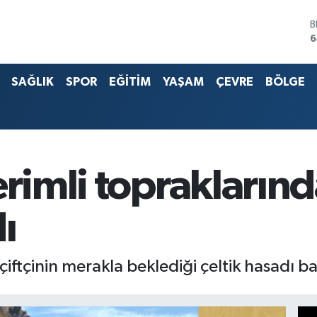
B
6
D
4
E
5
SAĞLIK
SPOR
EĞİTİM
YAŞAM
ÇEVRE
BÖLGE
S
6
G
6
B
1
rimli topraklarınd
ı
 çiftçinin merakla beklediği çeltik hasadı ba