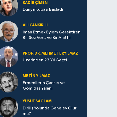
KADIR ÇIMEN
Dünya Kupası Başladı
ALI ÇANKIRILI
İman Etmek Eylem Gerektiren
Bir Söz Veriş ve Bir Ahittir
PROF. DR. MEHMET ERYILMAZ
Üzerinden 23 Yıl Geçti...
METIN YILMAZ
Ermenilerin Çankırı ve
Gomidas Yalanı
YUSUF SAĞLAM
Diriliş Yolunda Genelev Olur
mu?