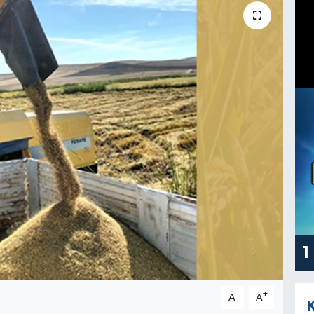
1
-
+
A
A