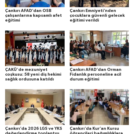
Çankırı AFAD’dan OSB
Çankırı Emniyeti’nden
çalışanlarına kapsamlı afet
çocuklara güvenli gelecek
eğitimi
eğitimi verildi
ÇAKÜ'de mezuniyet
Çankırı AFAD’dan Orman
coşkusu: 58 yeni diş hekimi
Fidanlık personeline acil
sağlık ordusuna katıldı
durum eğitimi
Çankırı’da 2026 LGS ve YKS
Çankırı’da Kur’an Kursu
değerlendirme toplantısı
öğrencileri bağımlılıklara