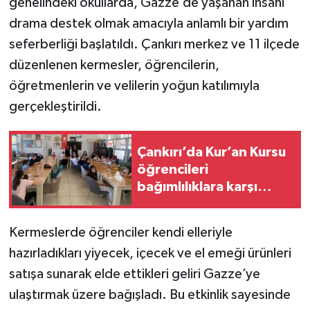
genelindeki okullarda, Gazze’de yaşanan insani
drama destek olmak amacıyla anlamlı bir yardım
TÜRKİYE
seferberliği başlatıldı. Çankırı merkez ve 11 ilçede
düzenlenen kermesler, öğrencilerin,
DÜNYA
öğretmenlerin ve velilerin yoğun katılımıyla
gerçekleştirildi.
Çankırı’da Kur’an Kursu
öğrencileri
bağımlılıklara karşı
bilinçlendirildi
Kermeslerde öğrenciler kendi elleriyle
hazırladıkları yiyecek, içecek ve el emeği ürünleri
satışa sunarak elde ettikleri geliri Gazze’ye
ulaştırmak üzere bağışladı. Bu etkinlik sayesinde