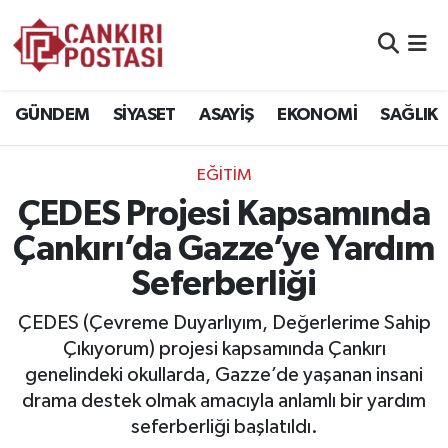
GÜNDEM
Nöbetçi Eczaneler
GÜNDEM
SİYASET
ASAYİŞ
EKONOMİ
SAĞLIK
SİYASET
Hava Durumu
EĞİTİM
ASAYİŞ
Namaz Vakitleri
ÇEDES Projesi Kapsamında
EKONOMİ
Trafik Durumu
Çankırı’da Gazze’ye Yardım
Seferberliği
SAĞLIK
Süper Lig Puan Durumu ve Fikstür
ÇEDES (Çevreme Duyarlıyım, Değerlerime Sahip
SPOR
Tüm Manşetler
Çıkıyorum) projesi kapsamında Çankırı
genelindeki okullarda, Gazze’de yaşanan insani
EĞİTİM
Son Dakika Haberleri
drama destek olmak amacıyla anlamlı bir yardım
seferberliği başlatıldı.
YAŞAM
Haber Arşivi