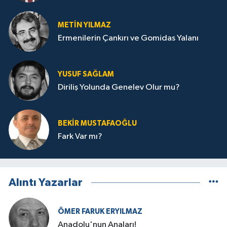
METIN YILMAZ
Ermenilerin Çankırı ve Gomidas Yalanı
YUSUF SAĞLAM
Diriliş Yolunda Genelev Olur mu?
BEKIR MUSTAFAOĞLU
Fark Var mı?
Alıntı Yazarlar
ÖMER FARUK ERYILMAZ
Anadolu'nun Anaları!