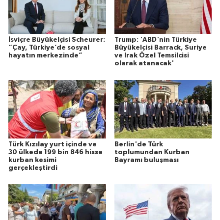
İsviçre Büyükelçisi Scheurer:
Trump: 'ABD'nin Türkiye
“Çay, Türkiye’de sosyal
Büyükelçisi Barrack, Suriye
hayatın merkezinde”
ve Irak Özel Temsilcisi
olarak atanacak'
Türk Kızılay yurt içinde ve
Berlin'de Türk
30 ülkede 199 bin 846 hisse
toplumundan Kurban
kurban kesimi
Bayramı buluşması
gerçekleştirdi