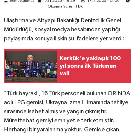
İrem Akgümüş
17.11.2025 - 16:29
17.11.2025 - 21:06
Okunma Süresi: 1 Dk
TÜRKİYE
Ulaştırma ve Altyapı Bakanlığı Denizcilik Genel
Müdürlüğü, sosyal medya hesabından yaptığı
DÜNYA
paylaşımda konuya ilişkin şu ifadelere yer verdi:
Kerkük'e yaklaşık 100
yıl sonra ilk Türkmen
vali
"Türk bayraklı, 16 Türk personeli bulunan ORINDA
adlı LPG gemisi, Ukrayna İzmail Limanında tahliye
sırasında isabet almış ve yangın çıkmıştır.
Mürettebat gemiyi emniyetle terk etmiştir.
Herhangi bir yaralanma yoktur. Gemide çıkan