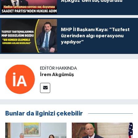
Açıkgöz’den suç duyurusu
MHP İl Başkanı Kaya: "Tuzfest
üzerinden algı operasyonu
yapılıyor"
EDITÖR HAKKINDA
İrem Akgümüş
Bunlar da ilginizi çekebilir