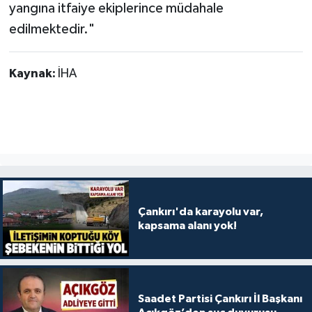
yangına itfaiye ekiplerince müdahale
edilmektedir."
Kaynak:
İHA
Çankırı'da karayolu var,
kapsama alanı yok!
Saadet Partisi Çankırı İl Başkanı