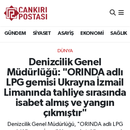
GÜNDEM
Nöbetçi Eczaneler
GÜNDEM
SİYASET
ASAYİŞ
EKONOMİ
SAĞLIK
SİYASET
Hava Durumu
DÜNYA
ASAYİŞ
Namaz Vakitleri
Denizcilik Genel
EKONOMİ
Trafik Durumu
Müdürlüğü: "ORINDA adlı
LPG gemisi Ukrayna İzmail
SAĞLIK
Süper Lig Puan Durumu ve Fikstür
Limanında tahliye sırasında
SPOR
Tüm Manşetler
isabet almış ve yangın
çıkmıştır"
EĞİTİM
Son Dakika Haberleri
Denizcilik Genel Müdürlüğü, "ORINDA adlı LPG
YAŞAM
Haber Arşivi