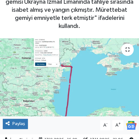
gemisi Ukrayna İzmail Limanında tahliye sırasında
isabet almış ve yangın çıkmıştır. Mürettebat
ÇEVRE
gemiyi emniyetle terk etmiştir" ifadelerini
kullandı.
İLÇELER
RESMİ İLANLAR
KÜLTÜR
TURİZM
MAGAZİN
VEFAT
BİLİM&TEKNOLOJİ
Paylaş
-
+
A
A
BÖLGE