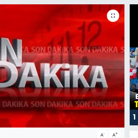
1
-
+
A
A