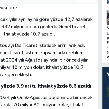
024 - 11:07
nceki yılın aynı ayına göre yüzde 42,7 azalarak
 992 milyon dolara geriledi. Genel ticaret
E
, ithalat yüzde 10,7 azaldı.
p
F
s ayı Dış Ticaret İstatistikleri’ni açıkladı.
T
ş
 genel ticaret sistemi kapsamında üretilen
o
cat 2024 yılı Ağustos ayında, bir önceki yılın
ilyar 48 milyon dolar, ithalat yüzde 10,7
rak gerçekleşti.
zde 3,9 arttı, ithalat yüzde 8,6 azaldı
 2024 yılı Ocak-Ağustos döneminde bir önceki
arak 170 milyar 801 milyon dolar, ithalat