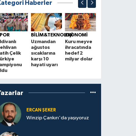
Kategori Haberler
BÖLGE
Çorum,
T
SPOR
BİLİM&TEKNOLOJİ
EKONOMİ
Anadolu Şiir
i
ldivanlı
Uzmandan
Kuru meyve
Akşamları'na
i
ehlivan
ağustos
ihracatında
ev sahipliği
s
atih Çelik
sıcaklarına
hedef 2
yapacak
b
ürkiye
karşı 10
milyar dolar
h
ampiyonu
hayati uyarı
m
ldu
Yazarlar
ERCAN ŞEKER
Winzip Çankırı'da yaşıyoruz