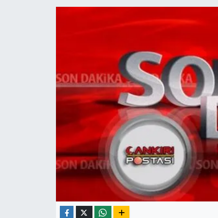
ÇEVRE
İLÇELER
RESMİ İLANLAR
KÜLTÜR
TURİZM
MAGAZİN
VEFAT
BİLİM&TEKNOLOJİ
BÖLGE