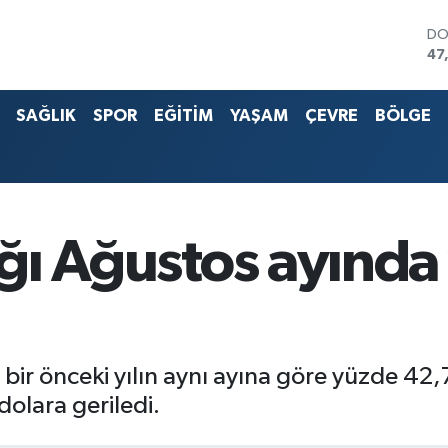
DO
47
EU
55
SAĞLIK
SPOR
EĞİTİM
YAŞAM
ÇEVRE
BÖLGE
ST
64
G.
65
Bİ
13
BI
çığı Ağustos ayınd
64
ı bir önceki yılın aynı ayına göre yüzde 42
olara geriledi.