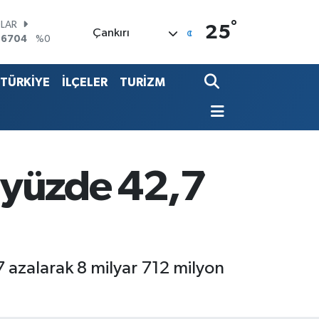
°
LAR
25
Çankırı
,6704
%0
RO
,0406
%-0.08
TÜRKİYE
İLÇELER
TURİZM
ERLİN
,2143
%0
ALTIN
00.87
%0.12
ST100
.799
%70
TCOIN
a yüzde 42,7
.643,95
%0.16
,7 azalarak 8 milyar 712 milyon