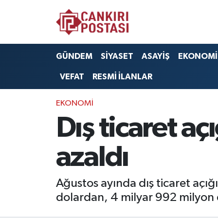
GÜNDEM
Nöbetçi Eczaneler
GÜNDEM
SİYASET
ASAYİŞ
EKONOMİ
SİYASET
Hava Durumu
VEFAT
RESMİ İLANLAR
ASAYİŞ
Namaz Vakitleri
EKONOMİ
EKONOMİ
Trafik Durumu
Dış ticaret a
SAĞLIK
Süper Lig Puan Durumu ve Fikstür
azaldı
SPOR
Tüm Manşetler
Ağustos ayında dış ticaret açığ
EĞİTİM
Son Dakika Haberleri
dolardan, 4 milyar 992 milyon d
YAŞAM
Haber Arşivi