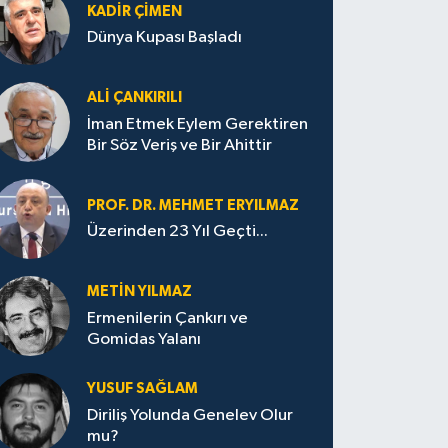
KADIR ÇIMEN
Dünya Kupası Başladı
ALI ÇANKIRILI
İman Etmek Eylem Gerektiren
Bir Söz Veriş ve Bir Ahittir
PROF. DR. MEHMET ERYILMAZ
Üzerinden 23 Yıl Geçti...
METIN YILMAZ
Ermenilerin Çankırı ve
Gomidas Yalanı
YUSUF SAĞLAM
Diriliş Yolunda Genelev Olur
mu?