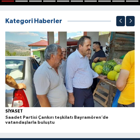
1
2
3
4
5
6
7
8
9
10
Kategori Haberler
SİYASET
Saadet Partisi Çankırı teşkilatı Bayramören’de
vatandaşlarla buluştu