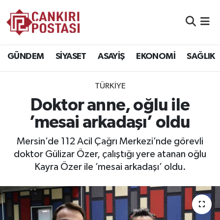
GÜNDEM
Nöbetçi Eczaneler
GÜNDEM
SİYASET
ASAYİŞ
EKONOMİ
SAĞLIK
SİYASET
Hava Durumu
TÜRKİYE
ASAYİŞ
Namaz Vakitleri
Doktor anne, oğlu ile
EKONOMİ
Trafik Durumu
’mesai arkadaşı’ oldu
SAĞLIK
Süper Lig Puan Durumu ve Fikstür
Mersin’de 112 Acil Çağrı Merkezi’nde görevli
doktor Gülizar Özer, çalıştığı yere atanan oğlu
SPOR
Tüm Manşetler
Kayra Özer ile ’mesai arkadaşı’ oldu.
EĞİTİM
Son Dakika Haberleri
YAŞAM
Haber Arşivi