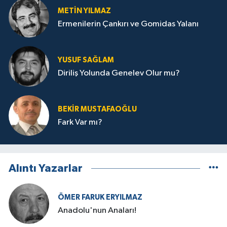
METIN YILMAZ
Ermenilerin Çankırı ve Gomidas Yalanı
YUSUF SAĞLAM
Diriliş Yolunda Genelev Olur mu?
BEKIR MUSTAFAOĞLU
Fark Var mı?
Alıntı Yazarlar
ÖMER FARUK ERYILMAZ
Anadolu'nun Anaları!