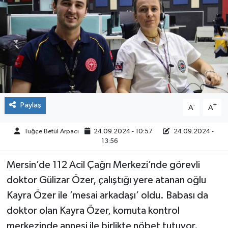
ÇEVRE
İLÇELER
RESMİ İLANLAR
KÜLTÜR
Paylaş
-
+
A
A
TURİZM
Tuğçe Betül Arpacı
24.09.2024 - 10:57
24.09.2024 -
13:56
MAGAZİN
Mersin’de 112 Acil Çağrı Merkezi’nde görevli
VEFAT
doktor Gülizar Özer, çalıştığı yere atanan oğlu
Kayra Özer ile ’mesai arkadaşı’ oldu. Babası da
BİLİM&TEKNOLOJİ
doktor olan Kayra Özer, komuta kontrol
merkezinde annesi ile birlikte nöbet tutuyor.
BÖLGE