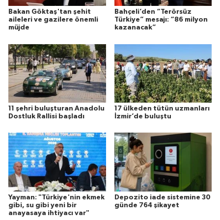
Bakan Göktaş'tan şehit
Bahçeli’den “Terörsüz
aileleri ve gazilere önemli
Türkiye” mesajı: “86 milyon
müjde
kazanacak”
11 şehri buluşturan Anadolu
17 ülkeden tütün uzmanları
Dostluk Rallisi başladı
İzmir’de buluştu
Yayman: "Türkiye'nin ekmek
Depozito iade sistemine 30
gibi, su gibi yeni bir
günde 764 şikayet
anayasaya ihtiyacı var"