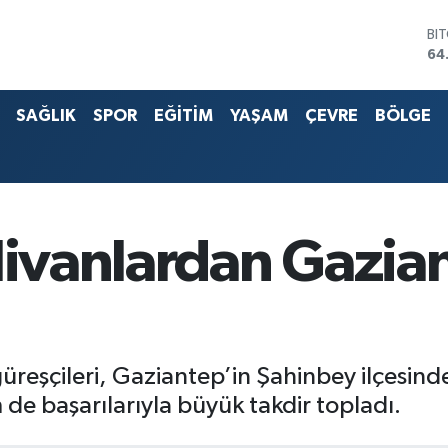
BI
64
DO
47
SAĞLIK
SPOR
EĞİTİM
YAŞAM
ÇEVRE
BÖLGE
EU
55
ST
64
G.
65
Bİ
hlivanlardan Gazia
13
üreşçileri, Gaziantep’in Şahinbey ilçesind
de başarılarıyla büyük takdir topladı.