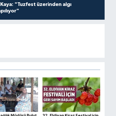
 Kaya: "Tuzfest üzerinden algı
pılıyor"
 Sağlık Müdürü Bulut
32. Eldivan Kiraz Festival için