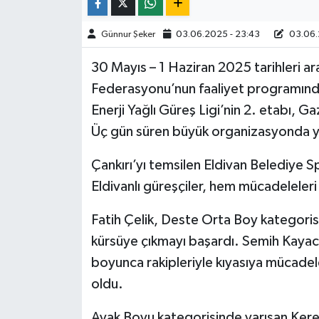
TÜRKİYE
Günnur Şeker
03.06.2025 - 23:43
03.06.
30 Mayıs – 1 Haziran 2025 tarihleri a
DÜNYA
Federasyonu’nun faaliyet programınd
Enerji Yağlı Güreş Ligi’nin 2. etabı, G
Üç gün süren büyük organizasyonda ya
Çankırı’yı temsilen Eldivan Belediye S
Eldivanlı güreşçiler, hem mücadeleleri
Fatih Çelik, Deste Orta Boy kategorisi
kürsüye çıkmayı başardı. Semih Kayac
boyunca rakipleriyle kıyasıya mücadel
oldu.
Ayak Boyu kategorisinde yarışan Kere