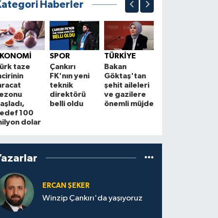
Kategori Haberler
KÜLTÜR
E
Lavanta
EKONOMİ
SPOR
TÜRKİYE
Şenliği 7
m
ürk taze
Çankırı
Bakan
Ağustos'ta
c
ncirinin
FK'nın yeni
Göktaş'tan
kapılarını
y
hracat
teknik
şehit aileleri
açıyor
h
ezonu
direktörü
ve gazilere
o
aşladı,
belli oldu
önemli müjde
k
edef 100
ilyon dolar
Yazarlar
ERCAN ŞEKER
Winzip Çankırı'da yaşıyoruz