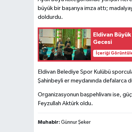
büyük bir başarıya imza attı; madalyay
doldurdu.
Eldivan Büyük
Gecesi
İçeriği Görüntül
Eldivan Belediye Spor Kulübü sporcular
Şahinbeyli er meydanında defalarca du
Organizasyonun başpehlivanı ise, güçlü 
Feyzullah Aktürk oldu.
Muhabir:
Günnur Şeker