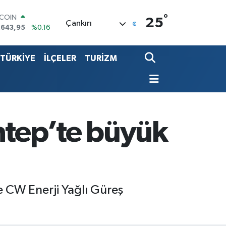
°
TCOIN
25
Çankırı
.643,95
%0.16
LAR
,6006
%0.06
TÜRKİYE
İLÇELER
TURİZM
RO
,0250
%0.02
ERLİN
,2398
%0.2
ALTIN
00.87
%0.12
ST100
ntep’te büyük
.799
%70
e CW Enerji Yağlı Güreş