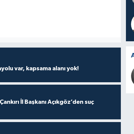
A
ayolu var, kapsama alanı yok!
 Çankırı İl Başkanı Açıkgöz’den suç