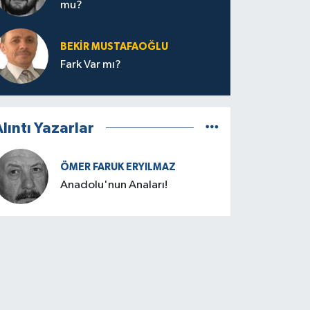
mu?
BEKIR MUSTAFAOĞLU
Fark Var mı?
lıntı Yazarlar
ÖMER FARUK ERYILMAZ
Anadolu'nun Anaları!