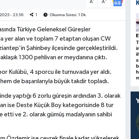
-
+
A
A
2025 - 23:56
1
Okunma Süresi: 1 Dk
rasında Türkiye Geleneksel Güreşler
a yer alan ve toplam 7 etaptan oluşan CW
T
aziantep’in Şahinbey ilçesinde gerçekleştirildi.
i
i
klaşık 1300 pehlivan er meydanına çıktı.
s
b
por Kulübü, 4 sporcu ile turnuvada yer aldı.
h
m
 hem de başarılarıyla büyük takdir topladı.
nde yaptığı 6 zorlu güreşin ardından 3. olarak
an ise Deste Küçük Boy kategorisinde 8 tur
e etti ve 2. olarak gümüş madalyanın sahibi
m Özdemir ise çeyrek finale kadar yükselerek