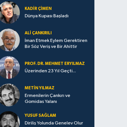
KADIR ÇIMEN
Dünya Kupası Başladı
ALI ÇANKIRILI
İman Etmek Eylem Gerektiren
Bir Söz Veriş ve Bir Ahittir
PROF. DR. MEHMET ERYILMAZ
Üzerinden 23 Yıl Geçti...
METIN YILMAZ
Ermenilerin Çankırı ve
Gomidas Yalanı
YUSUF SAĞLAM
Diriliş Yolunda Genelev Olur