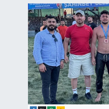
ÇEVRE
İLÇELER
RESMİ İLANLAR
KÜLTÜR
TURİZM
MAGAZİN
VEFAT
BİLİM&TEKNOLOJİ
BÖLGE