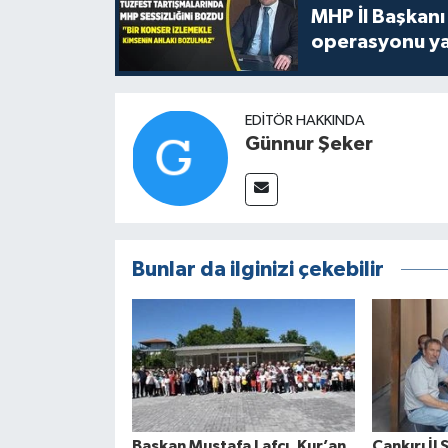
MHP İl Başkanı
operasyonu ya
EDITÖR HAKKINDA
Günnur Şeker
Bunlar da ilginizi çekebilir
Başkan Mustafa Lafcı, Kur’an
Çankırı İl