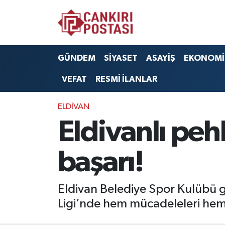
GÜNDEM
Nöbetçi Eczaneler
GÜNDEM
SİYASET
ASAYİŞ
EKONOMİ
SİYASET
Hava Durumu
VEFAT
RESMİ İLANLAR
ASAYİŞ
Namaz Vakitleri
ELDİVAN
EKONOMİ
Trafik Durumu
Eldivanlı pe
SAĞLIK
Süper Lig Puan Durumu ve Fikstür
başarı!
SPOR
Tüm Manşetler
Eldivan Belediye Spor Kulübü g
EĞİTİM
Son Dakika Haberleri
Ligi’nde hem mücadeleleri hem 
YAŞAM
Haber Arşivi